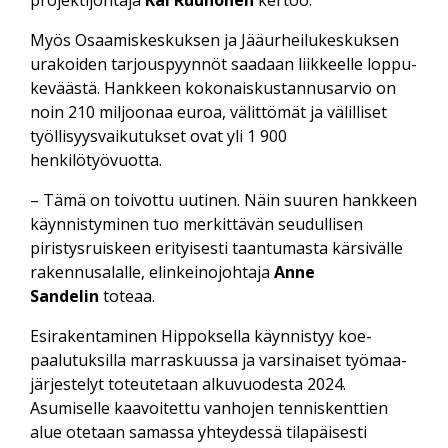
projektijohtaja
Kai Ruuhonen
kertoo.
Myös Osaamiskeskuksen ja Jääurheilukeskuksen
urakoiden tarjous­pyynnöt saadaan liikkeelle loppu­
keväästä. Hankkeen kokonaiskustannus­arvio on
noin 210 miljoonaa euroa, välittömät ja välilliset
työllisyys­vaikutukset ovat yli 1 900
henkilötyövuotta.
– Tämä on toivottu uutinen. Näin suuren hankkeen
käynnistyminen tuo merkittävän seudullisen
piristys­ruiskeen erityisesti taantumasta kärsivälle
rakennus­alalle, elinkeinojohtaja
Anne
Sandelin
toteaa.
Esirakentaminen Hippoksella käynnistyy koe­
paalutuksilla marraskuussa ja varsinaiset työmaa­
järjestelyt toteutetaan alku­vuodesta 2024.
Asumiselle kaavoitettu vanhojen tennis­kenttien
alue otetaan samassa yhteydessä tila­päisesti