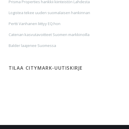
Prisma Properties hankkii kiinteistön Lahdesta
Logistea tekee uuden suomalaisen hankinnan
Pertti Vanhanen liittyy EQ:hon
Catenan kasvutavoitteet Suomen markkinoilla
Balder laajenee Suomessa
TILAA CITYMARK-UUTISKIRJE