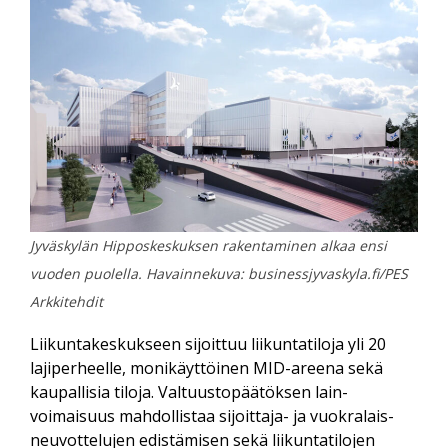
Jyväskylän Hipposkeskuksen rakentaminen alkaa ensi
vuoden puolella. Havainnekuva: businessjyvaskyla.fi/PES
Arkkitehdit
Liikuntakeskukseen sijoittuu liikunta­tiloja yli 20
lajiperheelle, moni­käyttöinen MID-areena sekä
kaupallisia tiloja. Valtuusto­päätöksen lain­
voimaisuus mahdollistaa sijoittaja- ja vuokralais­
neuvottelujen edistämisen sekä liikunta­tilojen