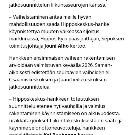
jatko­suunnittelun liikuntaseurojen kanssa.
– Vaiheistaminen antaa meille hyvän
mahdollisuuden saada Hipposkeskus-hanke
käynnistettyä muuten vaikeassa sijoitus­
markkinassa, Hippos Ky:n pää­sijoittajan, Sepoksen
toimitus­johtaja
Jouni Alho
kertoo.
Hankkeen ensimmäisen vaiheen rakentamisen
arvioidaan valmistuvan keväällä 2026. Saman­
aikaisesti edistetään seuraavien vaiheiden eli
Osaamiskeskuksen ja Jääurheilu­keskuksen
jatkosuunnittelua.
– Hipposkeskus-hankkeen toteutuksen
suunnittelu etenee nyt vauhdilla ja valmius
rakentamisen käynnistämiseen on alku­vuodesta,
urakka­tarjoukset Liikuntakeskuksesta on saatu ja
käymme selonotto­neuvotteluja, hankkeen