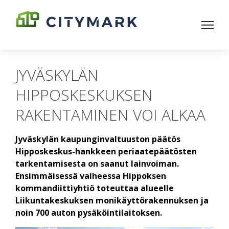
JYVÄSKYLÄN
HIPPOSKESKUKSEN
RAKENTAMINEN VOI ALKAA
Jyväskylän kaupunginvaltuuston päätös
Hipposkeskus-hankkeen periaate­päätösten
tarkentamisesta on saanut lain­voiman.
Ensimmäisessä vaiheessa Hippoksen
kommandiitti­yhtiö toteuttaa alueelle
Liikuntakeskuksen monikäyttö­rakennuksen ja
noin 700 auton pysäköintilaitoksen.