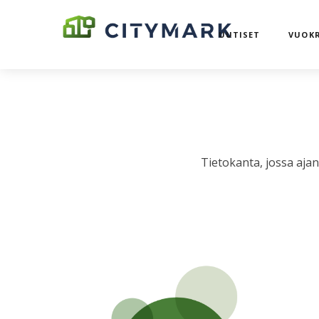
UUTISET
VUOKR
Tietokanta, jossa aja