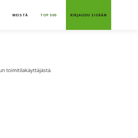
T
MEISTÄ
TOP 500
KIRJAUDU SISÄÄN
 toimitilakäyttäjästä.