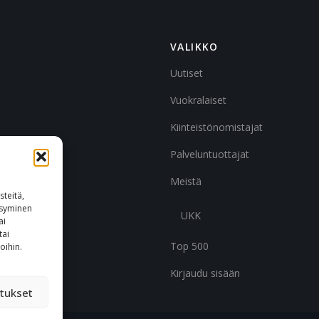
VALIKKO
Uutiset
Vuokralaiset
Kiinteistönomistajat
Palveluntuottajat
Meistä
teitä,
ksyminen
UKK
ai
tai
Top 500
oihin.
Kirjaudu sisään
tukset