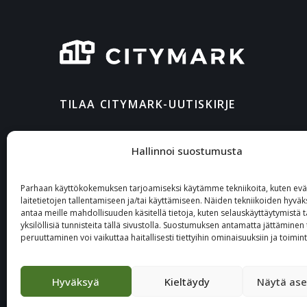
TILAA CITYMARK-UUTISKIRJE
Hallinnoi suostumusta
Parhaan käyttökokemuksen tarjoamiseksi käytämme tekniikoita, kuten eväs
laitetietojen tallentamiseen ja/tai käyttämiseen. Näiden tekniikoiden hyvä
antaa meille mahdollisuuden käsitellä tietoja, kuten selauskäyttäytymistä t
yksilöllisiä tunnisteita tällä sivustolla. Suostumuksen antamatta jättäminen 
peruuttaminen voi vaikuttaa haitallisesti tiettyihin ominaisuuksiin ja toimint
Hyväksyä
Kieltäydy
Näytä ase