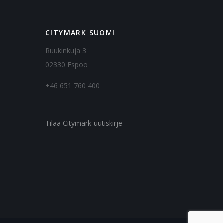
CITYMARK SUOMI
Ruukinkuja 3
02330 Espoo
+46 651 760 400
Tilaa Citymark-uutiskirje