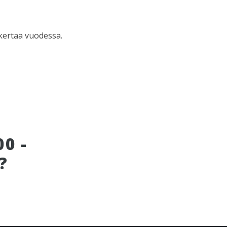
kertaa vuodessa.
0 -
?