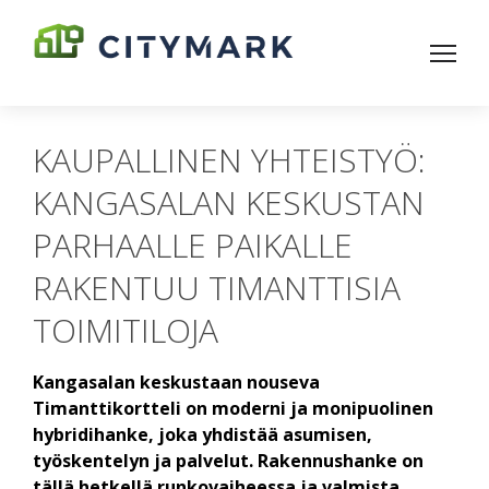
KAUPALLINEN YHTEISTYÖ:
KANGASALAN KESKUSTAN
PARHAALLE PAIKALLE
RAKENTUU TIMANTTISIA
TOIMITILOJA
Kangasalan keskustaan nouseva
Timanttikortteli on moderni ja monipuolinen
hybridihanke, joka yhdistää asumisen,
työskentelyn ja palvelut. Rakennushanke on
tällä hetkellä runkovaiheessa ja valmista