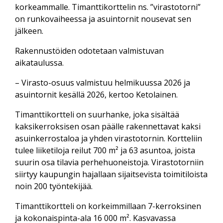
korkeammalle. Timanttikorttelin ns. ”virastotorni”
on runkovaiheessa ja asuintornit nousevat sen
jälkeen.
Rakennustöiden odotetaan valmistuvan
aikataulussa.
– Virasto-osuus valmistuu helmikuussa 2026 ja
asuintornit kesällä 2026, kertoo Ketolainen.
Timanttikortteli on suurhanke, joka sisältää
kaksikerroksisen osan päälle rakennettavat kaksi
asuinkerrostaloa ja yhden virastotornin. Kortteliin
tulee liiketiloja reilut 700 m² ja 63 asuntoa, joista
suurin osa tilavia perhehuoneistoja. Virastotorniin
siirtyy kaupungin hajallaan sijaitsevista toimitiloista
noin 200 työntekijää.
Timanttikortteli on korkeimmillaan 7-kerroksinen
ja kokonaispinta-ala 16 000 m². Kasvavassa