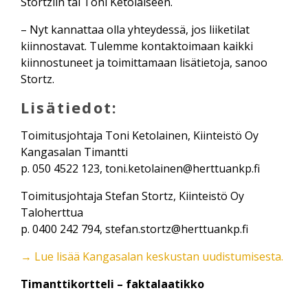
Stortziin tai Toni Ketolaiseen.
– Nyt kannattaa olla yhteydessä, jos liiketilat
kiinnostavat. Tulemme kontaktoimaan kaikki
kiinnostuneet ja toimittamaan lisätietoja, sanoo
Stortz.
Lisätiedot:
Toimitusjohtaja Toni Ketolainen, Kiinteistö Oy
Kangasalan Timantti
p. 050 4522 123,
toni.ketolainen@herttuankp.fi
Toimitusjohtaja Stefan Stortz, Kiinteistö Oy
Taloherttua
p. 0400 242 794,
stefan.stortz@herttuankp.fi
→ Lue lisää Kangasalan keskustan uudistumisesta.
Timanttikortteli – faktalaatikko