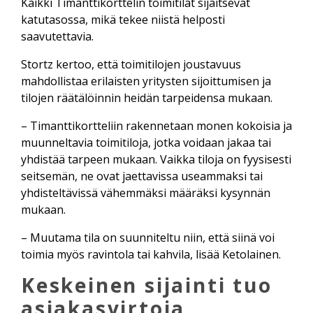
Kaikki Timanttikorttelin toimitilat sijaitsevat
katutasossa, mikä tekee niistä helposti
saavutettavia.
Stortz kertoo, että toimitilojen joustavuus
mahdollistaa erilaisten yritysten sijoittumisen ja
tilojen räätälöinnin heidän tarpeidensa mukaan.
– Timanttikortteliin rakennetaan monen kokoisia ja
muunneltavia toimitiloja, jotka voidaan jakaa tai
yhdistää tarpeen mukaan. Vaikka tiloja on fyysisesti
seitsemän, ne ovat jaettavissa useammaksi tai
yhdisteltävissä vähemmäksi määräksi kysynnän
mukaan.
– Muutama tila on suunniteltu niin, että siinä voi
toimia myös ravintola tai kahvila, lisää Ketolainen.
Keskeinen sijainti tuo
asiakasvirtoja