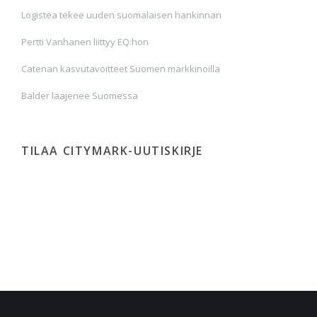
Logistea tekee uuden suomalaisen hankinnan
Pertti Vanhanen liittyy EQ:hon
Catenan kasvutavoitteet Suomen markkinoilla
Balder laajenee Suomessa
TILAA CITYMARK-UUTISKIRJE