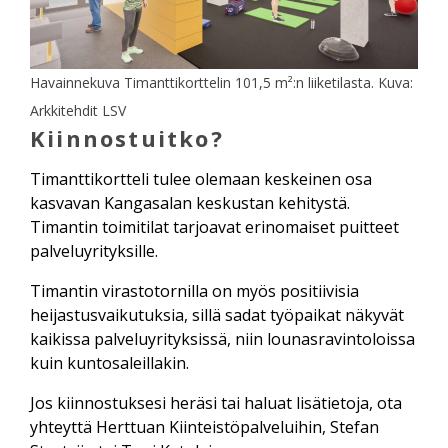
Havainnekuva Timanttikorttelin 101,5 m²:n liiketilasta. Kuva:
Arkkitehdit LSV
Kiinnostuitko?
Timanttikortteli tulee olemaan keskeinen osa
kasvavan Kangasalan keskustan kehitystä.
Timantin toimitilat tarjoavat erinomaiset puitteet
palveluyrityksille.
Timantin virastotornilla on myös positiivisia
heijastusvaikutuksia, sillä sadat työpaikat näkyvät
kaikissa palveluyrityksissä, niin lounasravintoloissa
kuin kuntosaleillakin.
Jos kiinnostuksesi heräsi tai haluat lisätietoja, ota
yhteyttä Herttuan Kiinteistöpalveluihin, Stefan