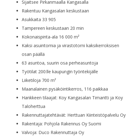
Sijaitsee Pirkanmaalla Kangasalla
Rakentuu Kangasalan keskustaan
Asukkaita 33 905
Tampereen keskustaan 20 min
Kokonaispinta-ala 16 000 m²
Kaksi asuintornia ja virastotorni kaksikerroksisen
osan päällä
63 asuntoa, suurin osa perheasuntoja
Työtilat 200:lle kaupungin työntekijälle
Liiketiloja 700 m²
Maanalainen pysäköintikerros, 116 paikkaa
Hankkeen tilaajat: Koy Kangasalan Timantti ja Koy
Taloherttua
Rakennuttajatehtävät: Herttuan Kiinteistöpalvelu Oy
Rakentaja: Pohjola Rakennus Oy Suomi
Valvoja: Duco Rakennuttaja Oy