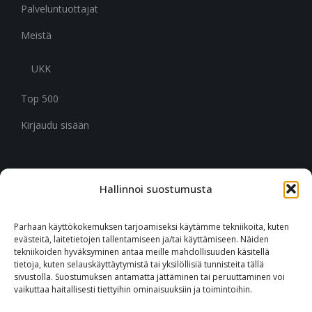
Palveluntuottajat
Meistä
UKK
Top 500
Kirjaudu sisään
Hallinnoi suostumusta
CITYMARK SUOMI
Ruukinkuja 3
Parhaan käyttökokemuksen tarjoamiseksi käytämme tekniikoita, kuten
02330 Espoo
evästeitä, laitetietojen tallentamiseen ja/tai käyttämiseen. Näiden
tekniikoiden hyväksyminen antaa meille mahdollisuuden käsitellä
tietoja, kuten selauskäyttäytymistä tai yksilöllisiä tunnisteita tällä
+46 651 760 400
sivustolla. Suostumuksen antamatta jättäminen tai peruuttaminen voi
vaikuttaa haitallisesti tiettyihin ominaisuuksiin ja toimintoihin.