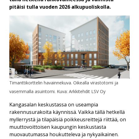
pitäisi tulla vuoden 2026 alkupuoliskolla.
Timanttikorttelin havainnekuva. Oikealla virastotorni ja
vasemmalla asuintorni. Kuva: Arkkitehdit LSV Oy
Kangasalan keskustassa on useampia
rakennusurakoita käynnissä. Vaikka tällä hetkellä
myllerrystä ja tilapäisiä poikkeusreittejä riittää, on
muuttovoittoisen kaupungin keskustasta
muovautumassa houkutteleva ja nykyaikainen.