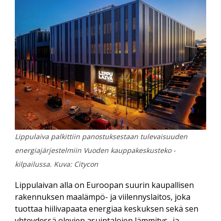
Lippulaiva palkittiin panostuksestaan tulevaisuuden
energiajärjestelmiin Vuoden kauppakeskusteko -
kilpailussa. Kuva: Citycon
Lippulaivan alla on Euroopan suurin kaupallisen
rakennuksen maalämpö- ja viilennyslaitos, joka
tuottaa hiilivapaata energiaa keskuksen sekä sen
yhteydessä olevien asuintalojen lämmitys- ja