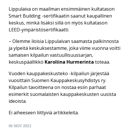
Lippulaiva on maailman ensimmäinen kultatason
Smart Building -sertifikaatin saanut kaupallinen
keskus, minkä lisäksi sillä on myös kultatason
LEED-ympäristösertifikaatti.
– Olemme iloisia Lippulaivan saamasta palkinnosta
ja ylpeitä keskuksestamme, joka viime vuonna voitti
samaisen kilpailun vastuullisuussarjan,
keskuspäällikkö
Karoliina Hurmerinta
toteaa.
Vuoden kauppakeskusteko -kilpailun järjestää
vuosittain Suomen Kauppakeskusyhdistys ry.
Kilpailun tavoitteena on nostaa esiin parhaat
esimerkit suomalaisten kauppakeskusten uusista
ideoista.
Ei aiheeseen liittyviä artikkeleita.
06
NOV 2023