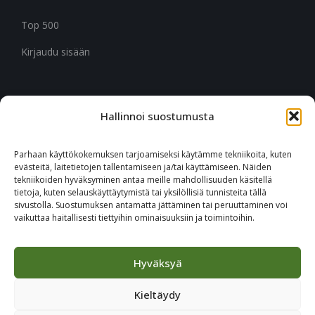
Top 500
Kirjaudu sisään
Hallinnoi suostumusta
CITYMARK SUOMI
Ruukinkuja 3
Parhaan käyttökokemuksen tarjoamiseksi käytämme tekniikoita, kuten
02330 Espoo
evästeitä, laitetietojen tallentamiseen ja/tai käyttämiseen. Näiden
tekniikoiden hyväksyminen antaa meille mahdollisuuden käsitellä
tietoja, kuten selauskäyttäytymistä tai yksilöllisiä tunnisteita tällä
+46 651 760 400
sivustolla. Suostumuksen antamatta jättäminen tai peruuttaminen voi
vaikuttaa haitallisesti tiettyihin ominaisuuksiin ja toimintoihin.
Tilaa Citymark-uutiskirje
Hyväksyä
Kieltäydy