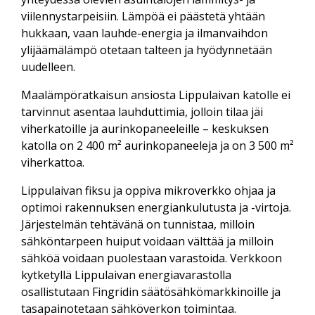
viilennystarpeisiin. Lämpöä ei päästetä yhtään
hukkaan, vaan lauhde-energia ja ilmanvaihdon
ylijäämälämpö otetaan talteen ja hyödynnetään
uudelleen.
Maalämpöratkaisun ansiosta Lippulaivan katolle ei
tarvinnut asentaa lauhduttimia, jolloin tilaa jäi
viherkatoille ja aurinkopaneeleille – keskuksen
katolla on 2 400 m² aurinkopaneeleja ja on 3 500 m²
viherkattoa.
Lippulaivan fiksu ja oppiva mikroverkko ohjaa ja
optimoi rakennuksen energiankulutusta ja -virtoja.
Järjestelmän tehtävänä on tunnistaa, milloin
sähköntarpeen huiput voidaan välttää ja milloin
sähköä voidaan puolestaan varastoida. Verkkoon
kytketyllä Lippulaivan energiavarastolla
osallistutaan Fingridin säätösähkömarkkinoille ja
tasapainotetaan sähköverkon toimintaa.