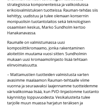
strategisissa komponenteissa ja valikoiduissa
erikoisvalmistuksen tuotteissa. Rauman-tehdas siis
kehittyy, uudistuu ja tulee olemaan konsernin
monipuolisin tuotantolaitos sekä teknologisen
osaamisen keskus, Marko Sundholm kertoo
Hanakanavassa.
Raumalle on valmistumassa uusi
komposiittikromaamo, jonka rakentaminen
aloitettiin muutama vuosi sitten. Sundholmin
mukaan uusi kromaamolinjasto lisää tehtaan
elinvoimaisuutta.
– Mattamustien tuotteiden valmistusta varten
avasimme maalaamon Rauman-tehtaalle viime
vuonna ja seuraavaksi laajennamme tuotteidemme
värivalikoimaa lisää, kun PVD-linjastomme tuotanto
käynnistyy loppuvuodesta. Vesikalusteita tulee
tarjolle muun muassa harjatun teräksen ja