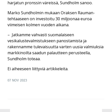
harjatun pronssin väreissä, Sundholm sanoo.
Marko Sundholmin mukaan Oraksen Rauman-
tehtaaseen on investoitu 30 miljoonaa euroa
viimeisen kolmen vuoden aikana.
– Jatkamme vahvasti suomalaiseen
vesikalustevalmistukseen panostamista ja
rakennamme tulevaisuutta varten uusia valmiuksia
markkinoilta saadun palautteen perusteella,
Sundholm toteaa.
Ei aiheeseen liittyviä artikkeleita.
07
NOV 2023