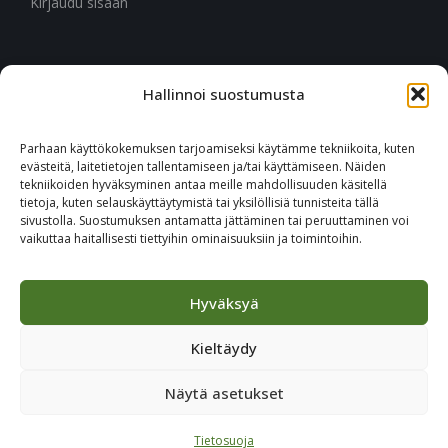
Kirjaudu sisään
Hallinnoi suostumusta
CITYMARK SUOMI
Ruukinkuja 3
Parhaan käyttökokemuksen tarjoamiseksi käytämme tekniikoita, kuten
02330 Espoo
evästeitä, laitetietojen tallentamiseen ja/tai käyttämiseen. Näiden
tekniikoiden hyväksyminen antaa meille mahdollisuuden käsitellä
tietoja, kuten selauskäyttäytymistä tai yksilöllisiä tunnisteita tällä
+46 651 760 400
sivustolla. Suostumuksen antamatta jättäminen tai peruuttaminen voi
vaikuttaa haitallisesti tiettyihin ominaisuuksiin ja toimintoihin.
Tilaa Citymark-uutiskirje
Hyväksyä
Kieltäydy
Näytä asetukset
© 2023 CITYMARK - ALL RIGHTS RESERVED
Tietosuoja
JULKAISIJA
/
TIETOSUOJA