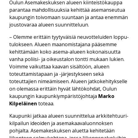
Oulun Asemakeskuksen alueen kiinteistö­kauppa
parantaa mahdollisuuksia kehittää aseman­seutua
kaupungin toivomaan suuntaan ja antaa enemmän
joustovaraa alueen suunnitteluun.
– Olemme erittäin tyytyväisiä neuvotteluiden loppu­
tulokseen. Alueen maan­omistajana pääsemme
kehittämään koko asema-alueen kokonaisuutta
vanha poliisi- ja oikeustalon tontti mukaan lukien.
Voimme vaikuttaa kaavan sisältöön, alueen
toteuttamis­tapaan ja -järjestykseen sekä
toteuttajien nimeämiseen. Alueen jatko­kehitykselle
on olemassa erittäin hyvät lähtö­kohdat, Oulun
kaupungin kaupunkiympäristöjohtaja
Marko
Kilpeläinen
toteaa.
Kaupunki jatkaa alueen suunnittelua arkkitehtuuri­
kilpailun ideoiden ja asemakaava­luonnoksen
pohjalta. Asema­keskuksen aluetta kehitetään