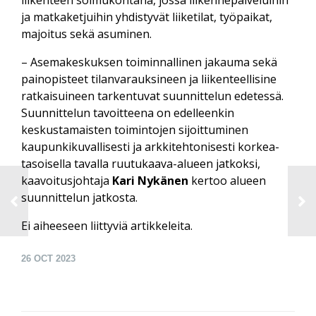
liikenteen solmu­kohtana, jossa liikenne­palveluihin
ja matka­ketjuihin yhdistyvät liike­tilat, työpaikat,
majoitus sekä asuminen.
– Asemakeskuksen toiminnallinen jakauma sekä
paino­pisteet tilan­varauksineen ja liikenteellisine
ratkaisuineen tarkentuvat suunnittelun edetessä.
Suunnittelun tavoitteena on edelleenkin
keskustamaisten toimintojen sijoittuminen
kaupunki­kuvallisesti ja arkki­tehtonisesti korkea­
tasoisella tavalla ruutukaava-alueen jatkoksi,
kaavoitusjohtaja
Kari Nykänen
kertoo alueen
suunnittelun jatkosta.
Ei aiheeseen liittyviä artikkeleita.
26
OCT 2023