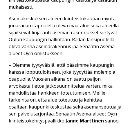
kiinteistö­kaupasta kaupungin käsittely­aikataulun
mukaisesti.
Asemakeskuksen alueen kiinteistö­kaupan myötä
junaradan itäpuolella oleva maa-alue sekä alueella
sijaitsevat linja-autoaseman rakennukset siirtyvät
Oulun kaupungin hallintaan. Radan länsi­puolella
oleva vanha asema­rakennus jää Senaatin Asema-
alueet Oy:n omistukseen.
– Olemme tyytyväisiä, että pääsimme kaupungin
kanssa loppu­tulokseen, joka tyydyttää molempia
osapuolia. Vuosien aikana on saatu paljon
arvokasta tietoa jatko­suunnittelua varten, mikä
mahdollistaa hankkeen toteutumisen. Meille
tärkeintä on, että alue toteutuu ja kehittää
osaltaan kaupunki­keskustaa sekä aseman­seutua ja
sen palvelu­tarjontaa, Senaatin Asema-alueet Oy:n
kiinteistökehitys­päällikkö
Janne Marttinen
sanoo.