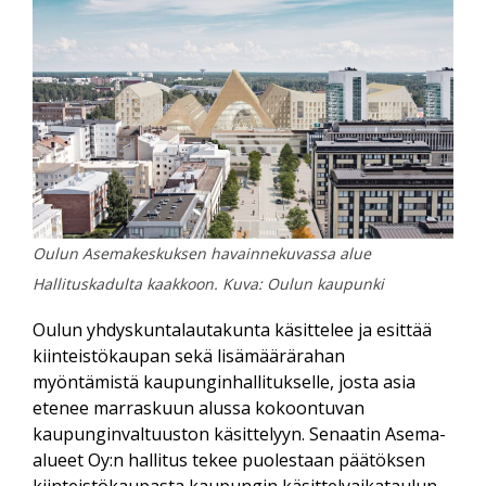
Oulun Asemakeskuksen havainnekuvassa alue
Hallituskadulta kaakkoon. Kuva: Oulun kaupunki
Oulun yhdyskuntalautakunta käsittelee ja esittää
kiinteistö­kaupan sekä lisä­määrärahan
myöntämistä kaupungin­hallitukselle, josta asia
etenee marraskuun alussa kokoontuvan
kaupungin­valtuuston käsittelyyn. Senaatin Asema-
alueet Oy:n hallitus tekee puolestaan päätöksen