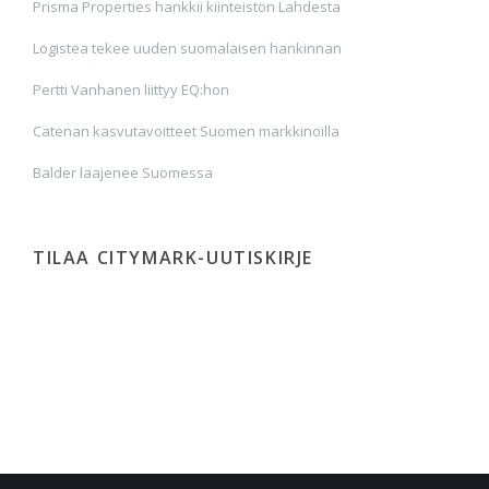
Prisma Properties hankkii kiinteistön Lahdesta
Logistea tekee uuden suomalaisen hankinnan
Pertti Vanhanen liittyy EQ:hon
Catenan kasvutavoitteet Suomen markkinoilla
Balder laajenee Suomessa
TILAA CITYMARK-UUTISKIRJE