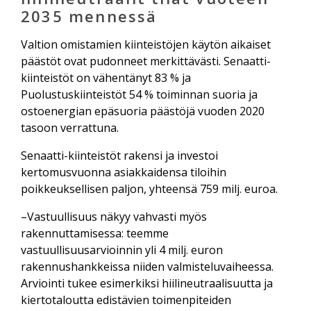
2035 mennessä
Valtion omistamien kiinteistöjen käytön aikaiset
päästöt ovat pudonneet merkittävästi. Senaatti-
kiinteistöt on vähentänyt 83 % ja
Puolustuskiinteistöt 54 % toiminnan suoria ja
ostoenergian epäsuoria päästöjä vuoden 2020
tasoon verrattuna.
Senaatti-kiinteistöt rakensi ja investoi
kertomusvuonna asiakkaidensa tiloihin
poikkeuksellisen paljon, yhteensä 759 milj. euroa.
–Vastuullisuus näkyy vahvasti myös
rakennuttamisessa: teemme
vastuullisuusarvioinnin yli 4 milj. euron
rakennushankkeissa niiden valmisteluvaiheessa.
Arviointi tukee esimerkiksi hiilineutraalisuutta ja
kiertotaloutta edistävien toimenpiteiden