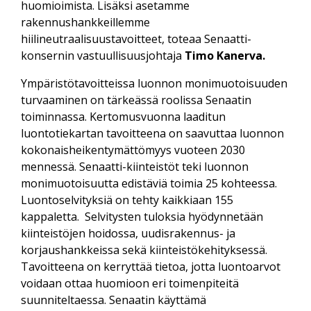
huomioimista. Lisäksi asetamme
rakennushankkeillemme
hiilineutraalisuustavoitteet, toteaa Senaatti-
konsernin vastuullisuusjohtaja
Timo Kanerva.
Ympäristötavoitteissa luonnon monimuotoisuuden
turvaaminen on tärkeässä roolissa Senaatin
toiminnassa. Kertomusvuonna laaditun
luontotiekartan tavoitteena on saavuttaa luonnon
kokonaisheikentymättömyys vuoteen 2030
mennessä. Senaatti-kiinteistöt teki luonnon
monimuotoisuutta edistäviä toimia 25 kohteessa.
Luontoselvityksiä on tehty kaikkiaan 155
kappaletta. Selvitysten tuloksia hyödynnetään
kiinteistöjen hoidossa, uudisrakennus- ja
korjaushankkeissa sekä kiinteistökehityksessä.
Tavoitteena on kerryttää tietoa, jotta luontoarvot
voidaan ottaa huomioon eri toimenpiteitä
suunniteltaessa. Senaatin käyttämä