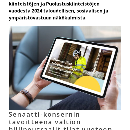
kiinteistöjen ja Puolustuskiinteistöjen
vuodesta 2024 taloudellisen, sosiaalisen ja
ympäristövastuun näkökulmista.
Senaatti-konsernin
tavoitteena valtion
hiilineutraalit tilat vuoteen