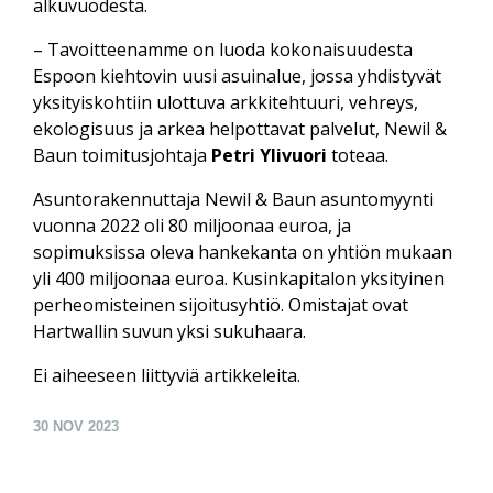
alkuvuodesta.
– Tavoitteenamme on luoda kokonaisuudesta
Espoon kiehtovin uusi asuinalue, jossa yhdistyvät
yksityiskohtiin ulottuva arkkitehtuuri, vehreys,
ekologisuus ja arkea helpottavat palvelut, Newil &
Baun toimitusjohtaja
Petri Ylivuori
toteaa.
Asuntorakennuttaja Newil & Baun asuntomyynti
vuonna 2022 oli 80 miljoonaa euroa, ja
sopimuksissa oleva hankekanta on yhtiön mukaan
yli 400 miljoonaa euroa. Kusinkapitalon yksityinen
perheomisteinen sijoitusyhtiö. Omistajat ovat
Hartwallin suvun yksi sukuhaara.
Ei aiheeseen liittyviä artikkeleita.
30
NOV 2023