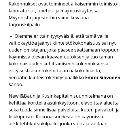
Rakennukset ovat toimineet aikaisemmin toimisto-,
laboratorio-, opetus- ja majoituskäytössä.
Myynnistä järjestettiin viime keväänä
tarjouskilpailu.
– Olemme erittäin tyytyväisiä, että tämä vaille
valtiokäyttöä jäänyt kiinteistökokonaisuus sai nyt
uuden omistajan, joka pääsee saattamaan loppuun
käynnissä olevan kaavamuutoksen ja tuo tämän
kokonaisuuden kehittämiseen kokemuksensa
erityisesti asuntokehittäjän näkökulmasta,
Senaatin kiinteistökehityspäällikkö
Emmi Sihvonen
sanoo.
Newil&Baun ja Kusinkapitalin suunnitelmana on
kehittää korttelia asuinkäyttöön, elävöittää aluetta
sekä tuoda sinne lisää palveluita, kuten päiväkoti ja
leikkipuisto. Kokonaisuudesta on käynnissä
arkkitehtikutsukilpailu, jonka voittaja valitaan