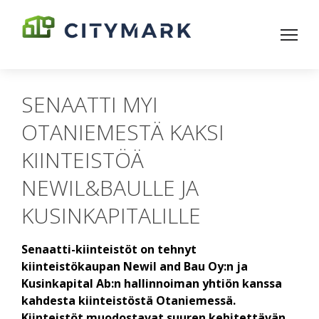
SENAATTI MYI
OTANIEMESTÄ KAKSI
KIINTEISTÖÄ
NEWIL&BAULLE JA
KUSINKAPITALILLE
Senaatti-kiinteistöt on tehnyt
kiinteistökaupan Newil and Bau Oy:n ja
Kusinkapital Ab:n hallinnoiman yhtiön kanssa
kahdesta kiinteistöstä Otaniemessä.
Kiinteistöt muodostavat suuren kehitettävän