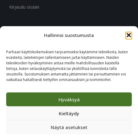
Kirjaudu sisään
Hallinnoi suostumusta
CITYMARK SUOMI
Ruukinkuja 3
Parhaan käyttökokemuksen tarjoamiseksi käytämme tekniikoita, kuten
02330 Espoo
evästeitä, laitetietojen tallentamiseen ja/tai käyttämiseen. Näiden
tekniikoiden hyväksyminen antaa meille mahdollisuuden käsitellä
tietoja, kuten selauskäyttäytymistä tai yksilöllisiä tunnisteita tällä
+46 651 760 400
sivustolla. Suostumuksen antamatta jättäminen tai peruuttaminen voi
vaikuttaa haitallisesti tiettyihin ominaisuuksiin ja toimintoihin.
Tilaa Citymark-uutiskirje
Hyväksyä
Kieltäydy
Näytä asetukset
© 2023 CITYMARK - ALL RIGHTS RESERVED