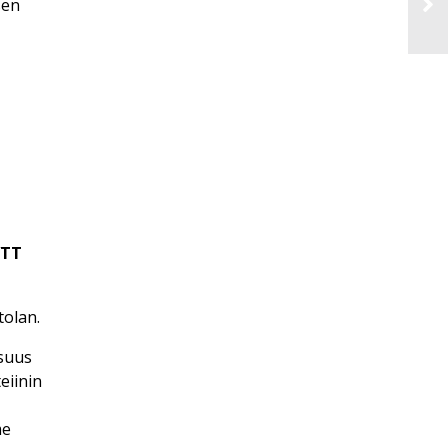
sen
VTT
tolan.
isuus
eiinin
me