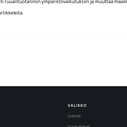
sti ruuantuotannon ympäristövaikutuksiin ja muuttaa maail
artikkeleita.
VALIKKO
Uutiset
Vuokralaiset