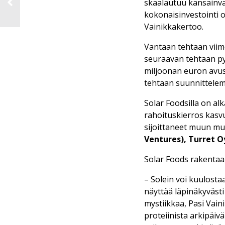
skaalautuu kansainvä
kokonaisinvestointi o
Vainikkakertoo.
Vantaan tehtaan viime
seuraavan tehtaan py
miljoonan euron avus
tehtaan suunnittelem
Solar Foodsilla on alk
rahoituskierros kasvu
sijoittaneet muun m
Ventures), Turret 
Solar Foods rakentaa t
– Solein voi kuulostaa
näyttää läpinäkyvästi
mystiikkaa, Pasi Vain
proteiinista arkipäiv