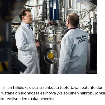
ilman hiilidioksidista ja sähköstä tuotettavan patentoidun
rustana on luonnossa esiintyvä yksisoluinen mikrobi, jonka
viketeollisuuden raaka-aineeksi.