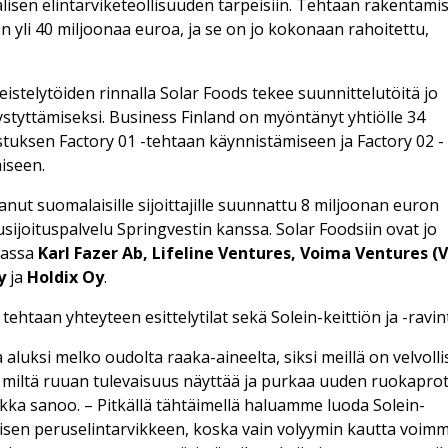
lisen elintarviketeollisuuden tarpeisiin. Tehtaan rakentami
n yli 40 miljoonaa euroa, ja se on jo kokonaan rahoitettu,
istelytöiden rinnalla Solar Foods tekee suunnittelutöitä jo
styttämiseksi. Business Finland on myöntänyt yhtiölle 34
tuksen Factory 01 -tehtaan käynnistämiseen ja Factory 02 -
iseen.
anut suomalaisille sijoittajille suunnattu 8 miljoonan euron
sijoituspalvelu Springvestin kanssa. Solar Foodsiin ovat jo
uassa
Karl Fazer Ab, Lifeline Ventures, Voima Ventures (
Oy
ja
Holdix Oy
.
ehtaan yhteyteen esittelytilat sekä Solein-keittiön ja -ravin
 aluksi melko oudolta raaka-aineelta, siksi meillä on velvoll
 miltä ruuan tulevaisuus näyttää ja purkaa uuden ruokaprot
ikka sanoo. – Pitkällä tähtäimellä haluamme luoda Solein-
äisen peruselintarvikkeen, koska vain volyymin kautta voim