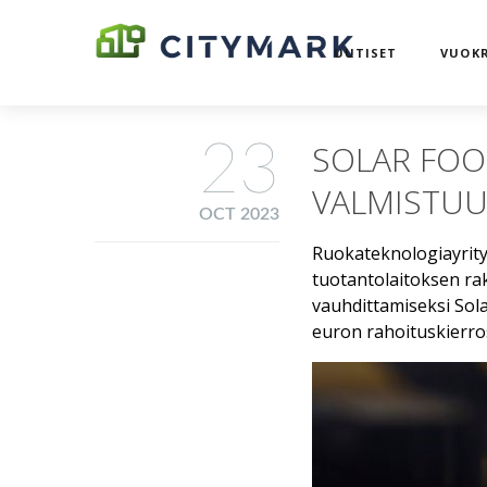
UUTISET
VUOKR
23
SOLAR FOO
VALMISTUU
OCT 2023
Ruokateknologiayrity
tuotantolaitoksen r
vauhdittamiseksi Solar
euron rahoituskierro