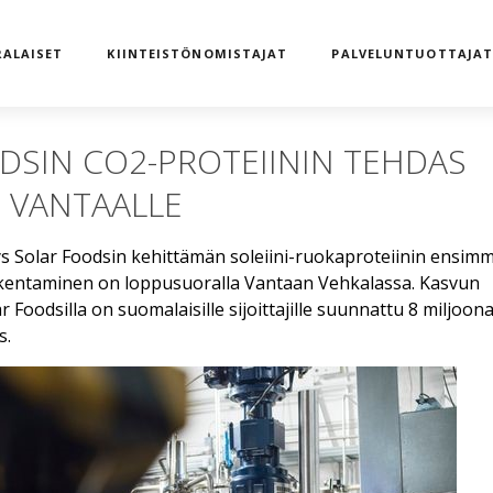
ALAISET
KIINTEISTÖNOMISTAJAT
PALVELUNTUOTTAJA
DSIN CO2-PROTEIININ TEHDAS
 VANTAALLE
s Solar Foodsin kehittämän soleiini-ruokaproteiinin ensim
akentaminen on loppusuoralla Vantaan Vehkalassa. Kasvun
 Foodsilla on suomalaisille sijoittajille suunnattu 8 miljoon
s.