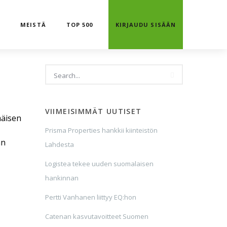
T
MEISTÄ
TOP 500
KIRJAUDU SISÄÄN
VIIMEISIMMÄT UUTISET
mäisen
Prisma Properties hankkii kiinteistön
an
Lahdesta
Logistea tekee uuden suomalaisen
hankinnan
Pertti Vanhanen liittyy EQ:hon
Catenan kasvutavoitteet Suomen