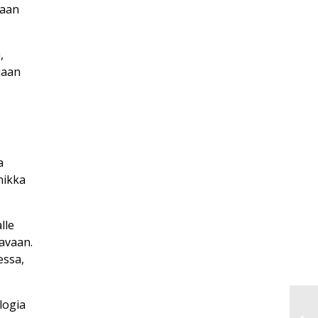
maan
,
jaan
a
nikka
lle
avaan.
essa,
logia