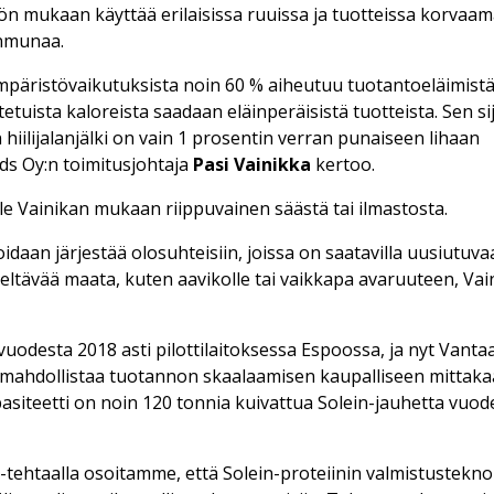
iön mukaan käyttää erilaisissa ruuissa ja tuotteissa korvaa
anmunaa.
äristövaikutuksista noin 60 % aiheutuu tuotantoeläimistä
tetuista kaloreista saadaan eläinperäisistä tuotteista. Sen si
 hiilijalanjälki on vain 1 prosentin verran punaiseen lihaan
ds Oy:n toimitusjohtaja
Pasi Vainikka
kertoo.
ole Vainikan mukaan riippuvainen säästä tai ilmastosta.
idaan järjestää olosuhteisiin, joissa on saatavilla uusiutuva
ljeltävää maata, kuten aavikolle tai vaikkapa avaruuteen, Vai
vuodesta 2018 asti pilottilaitoksessa Espoossa, ja nyt Vantaa
mahdollistaa tuotannon skaalaamisen kaupalliseen mittaka
siteetti on noin 120 tonnia kuivattua Solein-jauhetta vuod
-tehtaalla osoitamme, että Solein-proteiinin valmistustekno