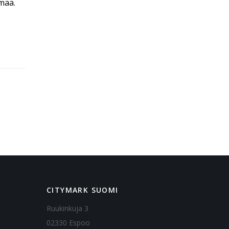
maa.
CITYMARK SUOMI
Ruukinkuja 3
02330 Espoo