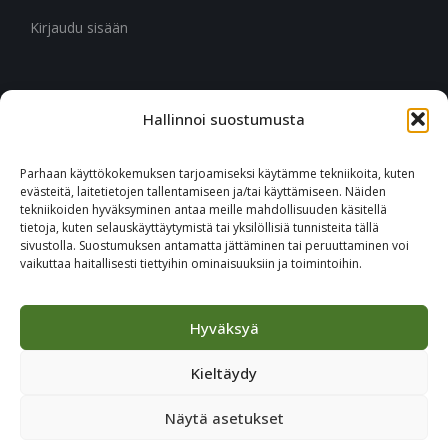
Kirjaudu sisään
Hallinnoi suostumusta
CITYMARK SUOMI
Ruukinkuja 3
Parhaan käyttökokemuksen tarjoamiseksi käytämme tekniikoita, kuten
02330 Espoo
evästeitä, laitetietojen tallentamiseen ja/tai käyttämiseen. Näiden
tekniikoiden hyväksyminen antaa meille mahdollisuuden käsitellä
tietoja, kuten selauskäyttäytymistä tai yksilöllisiä tunnisteita tällä
+46 651 760 400
sivustolla. Suostumuksen antamatta jättäminen tai peruuttaminen voi
vaikuttaa haitallisesti tiettyihin ominaisuuksiin ja toimintoihin.
Tilaa Citymark-uutiskirje
Hyväksyä
Kieltäydy
Näytä asetukset
© 2023 CITYMARK - ALL RIGHTS RESERVED