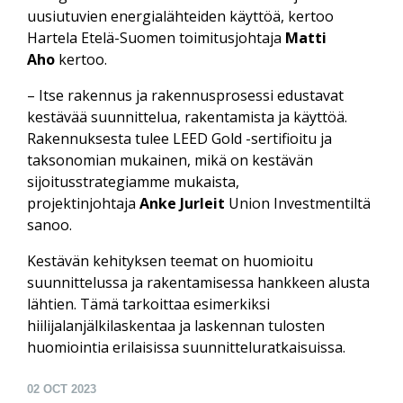
uusiutuvien energialähteiden käyttöä, kertoo
Hartela Etelä-Suomen toimitusjohtaja
Matti
Aho
kertoo.
– Itse rakennus ja rakennusprosessi edustavat
kestävää suunnittelua, rakentamista ja käyttöä.
Rakennuksesta tulee LEED Gold -sertifioitu ja
taksonomian mukainen, mikä on kestävän
sijoitusstrategiamme mukaista,
projektinjohtaja
Anke Jurleit
Union Investmentiltä
sanoo.
Kestävän kehityksen teemat on huomioitu
suunnittelussa ja rakentamisessa hankkeen alusta
lähtien. Tämä tarkoittaa esimerkiksi
hiilijalanjälkilaskentaa ja laskennan tulosten
huomiointia erilaisissa suunnitteluratkaisuissa.
02
OCT 2023