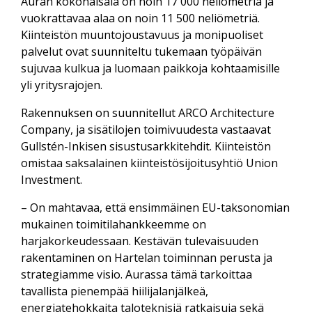
Auran kokonaisala on noin 17 000 neliömetriä ja
vuokrattavaa alaa on noin 11 500 neliömetriä.
Kiinteistön muuntojoustavuus ja monipuoliset
palvelut ovat suunniteltu tukemaan työpäivän
sujuvaa kulkua ja luomaan paikkoja kohtaamisille
yli yritysrajojen.
Rakennuksen on suunnitellut ARCO Architecture
Company, ja sisätilojen toimivuudesta vastaavat
Gullstén-Inkisen sisustusarkkitehdit. Kiinteistön
omistaa saksalainen kiinteistösijoitusyhtiö Union
Investment.
– On mahtavaa, että ensimmäinen EU-taksonomian
mukainen toimitilahankkeemme on
harjakorkeudessaan. Kestävän tulevaisuuden
rakentaminen on Hartelan toiminnan perusta ja
strategiamme visio. Aurassa tämä tarkoittaa
tavallista pienempää hiilijalanjälkeä,
energiatehokkaita taloteknisiä ratkaisuja sekä