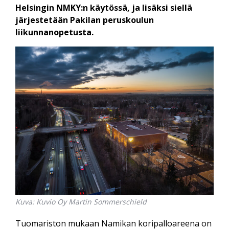
Helsingin NMKY:n käytössä, ja lisäksi siellä
järjestetään Pakilan peruskoulun
liikunnanopetusta.
Kuva: Kuvio Oy Martin Sommerschield
Tuomariston mukaan Namikan koripalloareena on