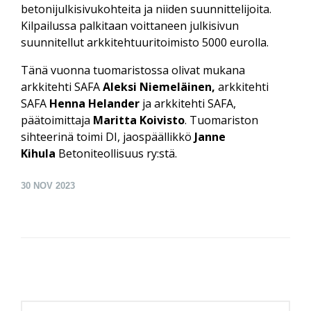
betonijulkisivukohteita ja niiden suunnittelijoita.
Kilpailussa palkitaan voittaneen julkisivun
suunnitellut arkkitehtuuritoimisto 5000 eurolla.
Tänä vuonna tuomaristossa olivat mukana
arkkitehti SAFA
Aleksi Niemeläinen,
arkkitehti
SAFA
Henna Helander
ja arkkitehti SAFA,
päätoimittaja
Maritta Koivisto
. Tuomariston
sihteerinä toimi DI, jaospäällikkö
Janne
Kihula
Betoniteollisuus ry:stä.
30
NOV 2023