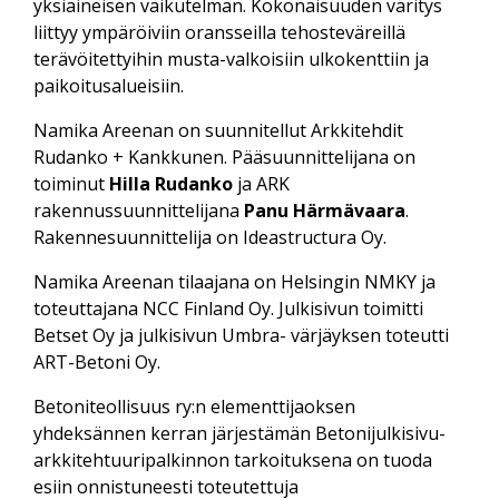
yksiaineisen vaikutelman. Kokonaisuuden väritys
liittyy ympäröiviin oransseilla tehosteväreillä
terävöitettyihin musta-valkoisiin ulkokenttiin ja
paikoitusalueisiin.
Namika Areenan on suunnitellut Arkkitehdit
Rudanko + Kankkunen. Pääsuunnittelijana on
toiminut
Hilla Rudanko
ja ARK
rakennussuunnittelijana
Panu Härmävaara
.
Rakennesuunnittelija on Ideastructura Oy.
Namika Areenan tilaajana on Helsingin NMKY ja
toteuttajana NCC Finland Oy. Julkisivun toimitti
Betset Oy ja julkisivun Umbra- värjäyksen toteutti
ART-Betoni Oy.
Betoniteollisuus ry:n elementtijaoksen
yhdeksännen kerran järjestämän Betonijulkisivu-
arkkitehtuuripalkinnon tarkoituksena on tuoda
esiin onnistuneesti toteutettuja