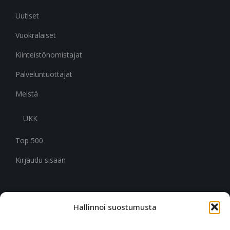
Uutiset
Vuokralaiset
Kiinteistönomistajat
Palveluntuottajat
Meistä
UKK
Top 500
Kirjaudu sisään
Hallinnoi suostumusta
CITYMARK SUOMI
Ruukinkuja 3