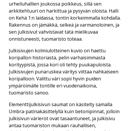
urheiluhallien joukossa poikkeus, sillä sen
arkkitehtuuri on harkittua ja pysyvän oloista. Halli
on Kehä 1:n laidassa, tontin korkeimmalla kohdalla.
Rakennus on jämäkkä, selkeä ja varmanoloinen, ja
sen julkisivut vahvistavat tätä mielikuvaa
onnistuneesti, tuomaristo toteaa.
Julkisivujen kolmiulotteinen kuvio on haettu
koripallon historiasta, pelin varhaisimmasta
korityypistä, jossa kori oli tehty puukapuloista.
Julkisivujen punaruskea väritys viittaa nahkaiseen
koripalloon. Valittu väri sopii hyvin puiden
ympäröimälle tontille eri vuodenaikoina,
tuomaristo sanoo.
Elementtijulkisivun saumat on käsitelty samalla
Umbra-patinakäsittelyllä kuin betonipinnat, jolloin
julkisivun värierot ovat tasaantuneet, ja julkisivu
antaa tuomariston mukaan rauhallisen,