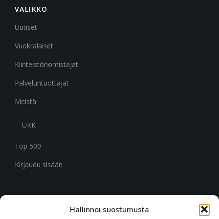
VALIKKO
Uutiset
Vuokralaiset
Kiinteistönomistajat
Palveluntuottajat
Meistä
UKK
Top 500
Kirjaudu sisään
Hallinnoi suostumusta
CITYMARK SUOMI