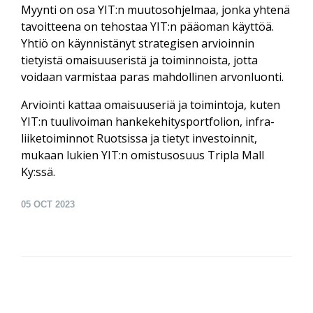
Myynti on osa YIT:n muutosohjelmaa, jonka yhtenä
tavoitteena on tehostaa YIT:n pääoman käyttöä.
Yhtiö on käynnistänyt strategisen arvioinnin
tietyistä omaisuuseristä ja toiminnoista, jotta
voidaan varmistaa paras mahdollinen arvonluonti.
Arviointi kattaa omaisuuseriä ja toimintoja, kuten
YIT:n tuulivoiman hankekehitysportfolion, infra-
liiketoiminnot Ruotsissa ja tietyt investoinnit,
mukaan lukien YIT:n omistusosuus Tripla Mall
Ky:ssä.
05
OCT 2023