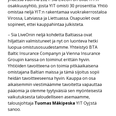
osakkuusyhtiö, josta YIT omisti 30 prosenttia. Yhtiö
omistaa neljä YIT:n rakentamaa vuokrakerrostaloa
Virossa, Latviassa ja Liettuassa. Osapuolet ovat
sopineet, ettei kauppahintaa julkisteta.
– Sia LiveOnin neljä kohdetta Baltiassa ovat
hiljattain valmistuneet ja nyt on luonteva hetki
luopua omistusosuudestamme. Yhteistyö BTA
Baltic Insurance Companyn ja Vienna Insurance
Groupin kanssa on toiminut erittäin hyvin.
Yhtiöiden tavoitteena on toimia pitkäaikaisena
omistajana Baltian maissa ja tämä sijoitus sopii
heidän tavoitteeseensa hyvin. Kauppa on osa
aikaisemmin viestimäämme tavoitetta vapauttaa
pääomia ja olemme tyytyväisiä sen myönteisestä
vaikutuksesta taloudelliseen asemaamme,
talousjohtaja
Tuomas Mäkipeska
YIT Oyj:stä
sanoo.