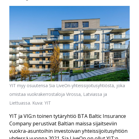
YIT myy osuutensa Sia LiveOn-yhteissijoitusyhtiöstä, joka
omistaa vuokrakerrostaloja Virossa, Latviassa ja
Liettuassa. Kuva: YIT
YIT ja VIG:n toinen tytäryhtiö BTA Baltic Insurance
Company perustivat Baltian maissa sijaitseviin
vuokra-asuntoihin investoivan yhteissijoitusyhtiön
yhdessä vuonna 2021. Sia LiveOn on ollut YIT:n