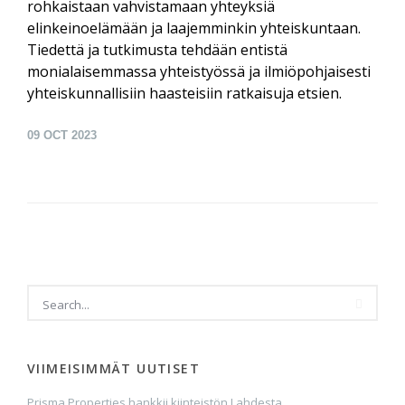
rohkaistaan vahvistamaan yhteyksiä
elinkeinoelämään ja laajemminkin yhteiskuntaan.
Tiedettä ja tutkimusta tehdään entistä
monialaisemmassa yhteistyössä ja ilmiöpohjaisesti
yhteiskunnallisiin haasteisiin ratkaisuja etsien.
09
OCT 2023
VIIMEISIMMÄT UUTISET
Prisma Properties hankkii kiinteistön Lahdesta