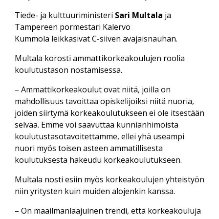
Tiede- ja kulttuuriministeri
Sari Multala
ja
Tampereen pormestari Kalervo
Kummola leikkasivat C-siiven avajaisnauhan.
Multala korosti ammattikorkeakoulujen roolia
koulutustason nostamisessa.
– Ammattikorkeakoulut ovat niitä, joilla on
mahdollisuus tavoittaa opiskelijoiksi niitä nuoria,
joiden siirtymä korkeakoulutukseen ei ole itsestään
selvää. Emme voi saavuttaa kunnianhimoista
koulutustasotavoitettamme, ellei yhä useampi
nuori myös toisen asteen ammatillisesta
koulutuksesta hakeudu korkeakoulutukseen.
Multala nosti esiin myös korkeakoulujen yhteistyön
niin yritysten kuin muiden alojenkin kanssa.
– On maailmanlaajuinen trendi, että korkeakouluja