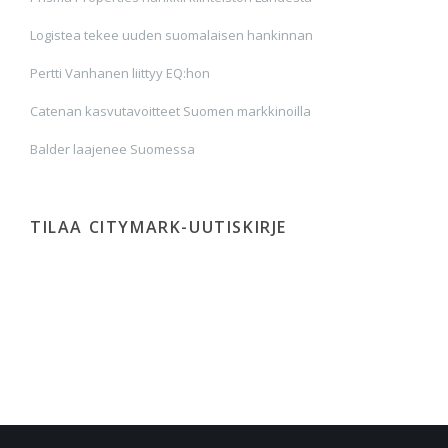
Logistea tekee uuden suomalaisen hankinnan
Pertti Vanhanen liittyy EQ:hon
Catenan kasvutavoitteet Suomen markkinoilla
Balder laajenee Suomessa
TILAA CITYMARK-UUTISKIRJE