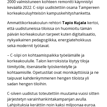
2000 valmistuneen kohteen remontti käynnistyi
keväällä 2022. C-siipi uudistettiin osana Tampereen
korkeakouluyhteisön kampuskehityshanketta.
Ammattikorkeakoulun rehtori
Tapio Kujala
kertoi,
että uudistuneissa tiloissa on huomioitu tämän
päivän korkeakoulun tarpeet kuten digitalisaatio,
nykyaikainen pedagogiikka, energiatehokkuus
sekä modernit työtavat.
– C-siipi on kohtaamispaikka työelämälle ja
korkeakoululle. Talon kerroksista löytyy tiloja
tiimityölle, itsenäiselle työskentelylle ja
kohtaamisille. Opetustilat ovat monikäyttöisiä ja ne
taipuvat kahdenkymmenen hengen tiloista yli
sadan hengen tiloihin.
C-siiven uudistus toteutettiin muutama vuosi sitten
järjestetyn varainhankintakampanjan avulla.
Lahjoituksia kerättiin noin kaksi miljoonaa euroa.