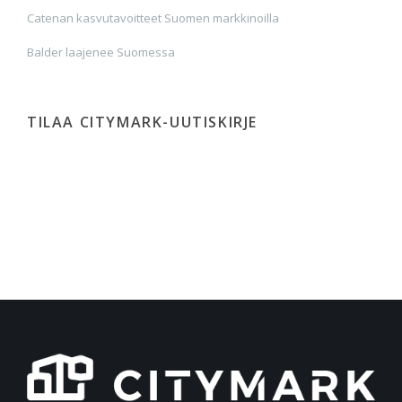
Catenan kasvutavoitteet Suomen markkinoilla
Balder laajenee Suomessa
TILAA CITYMARK-UUTISKIRJE