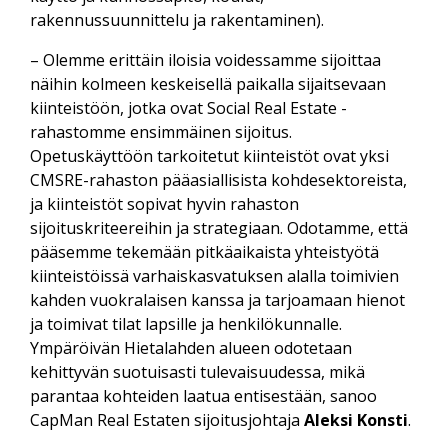
rakennussuunnittelu ja rakentaminen).
– Olemme erittäin iloisia voidessamme sijoittaa
näihin kolmeen keskeisellä paikalla sijaitsevaan
kiinteistöön, jotka ovat Social Real Estate -
rahastomme ensimmäinen sijoitus.
Opetuskäyttöön tarkoitetut kiinteistöt ovat yksi
CMSRE-rahaston pääasiallisista kohdesektoreista,
ja kiinteistöt sopivat hyvin rahaston
sijoituskriteereihin ja strategiaan. Odotamme, että
pääsemme tekemään pitkäaikaista yhteistyötä
kiinteistöissä varhaiskasvatuksen alalla toimivien
kahden vuokralaisen kanssa ja tarjoamaan hienot
ja toimivat tilat lapsille ja henkilökunnalle.
Ympäröivän Hietalahden alueen odotetaan
kehittyvän suotuisasti tulevaisuudessa, mikä
parantaa kohteiden laatua entisestään, sanoo
CapMan Real Estaten sijoitusjohtaja
Aleksi Konsti
.