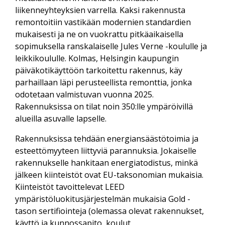
liikenneyhteyksien varrella. Kaksi rakennusta
remontoitiin vastikään modernien standardien
mukaisesti ja ne on vuokrattu pitkäaikaisella
sopimuksella ranskalaiselle Jules Verne -koululle ja
leikkikoululle. Kolmas, Helsingin kaupungin
päiväkotikäyttöön tarkoitettu rakennus, käy
parhaillaan läpi perusteellista remonttia, jonka
odotetaan valmistuvan vuonna 2025.
Rakennuksissa on tilat noin 350:lle ympäröivillä
alueilla asuvalle lapselle.
Rakennuksissa tehdään energiansäästötoimia ja
esteettömyyteen liittyviä parannuksia. Jokaiselle
rakennukselle hankitaan energiatodistus, minkä
jälkeen kiinteistöt ovat EU-taksonomian mukaisia.
Kiinteistöt tavoittelevat LEED
ympäristöluokitusjärjestelmän mukaisia Gold -
tason sertifiointeja (olemassa olevat rakennukset,
käyttö ja kunnossapito, koulut,