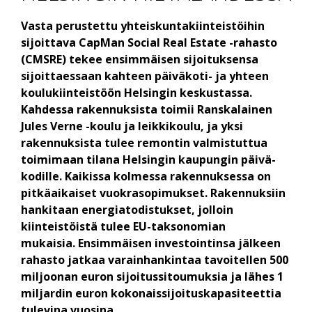
Vasta perustettu yhteiskunta­kiinteistöihin
sijoittava CapMan Social Real Estate -rahasto
(CMSRE) tekee ensimmäisen sijoituksensa
sijoittaessaan kahteen päivä­koti- ja yhteen
koulu­kiinteistöön Helsingin keskustassa.
Kahdessa rakennuksista toimii Ranskalainen
Jules Verne -koulu ja leikki­koulu, ja yksi
rakennuksista tulee remontin valmistuttua
toimimaan tilana Helsingin kaupungin päivä­
kodille. Kaikissa kolmessa rakennuksessa on
pitkä­aikaiset vuokra­sopimukset. Rakennuksiin
hankitaan energia­todistukset, jolloin
kiinteistöistä tulee EU-taksonomian
mukaisia.
Ensimmäisen investointinsa jälkeen
rahasto jatkaa varain­hankintaa tavoitellen 500
miljoonan euron sijoitus­sitoumuksia ja lähes 1
miljardin euron kokonais­sijoitus­kapasiteettia
tulevina vuosina.