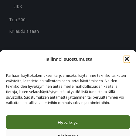
UKK
Top 500
Kirjaudu sisään
Hallinnoi suostumusta
CITYMARK SUOMI
Ruukinkuja 3
Parhaan käyttökokemuksen tarjoamiseksi käytämme tekniikoita, kuten
02330 Espoo
evästeitä, laitetietojen tallentamiseen ja/tai käyttämiseen. Näiden
tekniikoiden hyväksyminen antaa meille mahdollisuuden käsitellä
tietoja, kuten selauskäyttäytymistä tai yksilöllisiä tunnisteita tällä
+46 651 760 400
sivustolla. Suostumuksen antamatta jättäminen tai peruuttaminen voi
vaikuttaa haitallisesti tiettyihin ominaisuuksiin ja toimintoihin.
Tilaa Citymark-uutiskirje
Hyväksyä
Kieltäydy