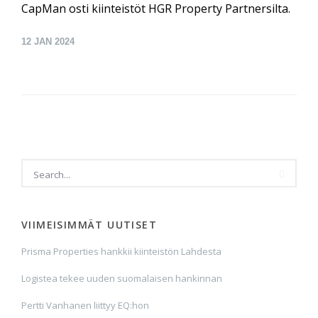
CapMan osti kiinteistöt HGR Property Partnersilta.
12
JAN 2024
VIIMEISIMMÄT UUTISET
Prisma Properties hankkii kiinteistön Lahdesta
Logistea tekee uuden suomalaisen hankinnan
Pertti Vanhanen liittyy EQ:hon