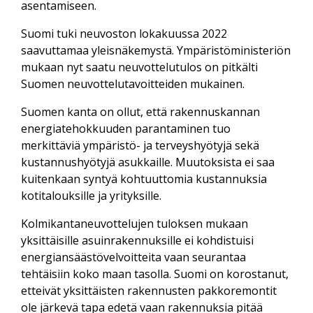
asentamiseen.​​​​​​​
Suomi tuki neuvoston lokakuussa 2022
saavuttamaa yleisnäkemystä. Ympäristöministeriön
mukaan nyt saatu neuvottelutulos on pitkälti
Suomen neuvottelutavoitteiden mukainen.
Suomen kanta on ollut, että rakennuskannan
energiatehokkuuden parantaminen tuo
merkittäviä ympäristö- ja terveyshyötyjä sekä
kustannushyötyjä asukkaille. Muutoksista ei saa
kuitenkaan syntyä kohtuuttomia kustannuksia
kotitalouksille ja yrityksille.
Kolmikantaneuvottelujen tuloksen mukaan
yksittäisille asuinrakennuksille ei kohdistuisi
energiansäästövelvoitteita vaan seurantaa
tehtäisiin koko maan tasolla. Suomi on korostanut,
etteivät yksittäisten rakennusten pakkoremontit
ole järkevä tapa edetä vaan rakennuksia pitää