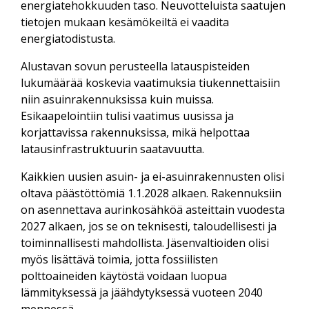
energiatehokkuuden taso. Neuvotteluista saatujen
tietojen mukaan kesämökeiltä ei vaadita
energiatodistusta.
Alustavan sovun perusteella latauspisteiden
lukumäärää koskevia vaatimuksia tiukennettaisiin
niin asuinrakennuksissa kuin muissa.
Esikaapelointiin tulisi vaatimus uusissa ja
korjattavissa rakennuksissa, mikä helpottaa
latausinfrastruktuurin saatavuutta.
Kaikkien uusien asuin- ja ei-asuinrakennusten olisi
oltava päästöttömiä 1.1.2028 alkaen. Rakennuksiin
on asennettava aurinkosähköä asteittain vuodesta
2027 alkaen, jos se on teknisesti, taloudellisesti ja
toiminnallisesti mahdollista. Jäsenvaltioiden olisi
myös lisättävä toimia, jotta fossiilisten
polttoaineiden käytöstä voidaan luopua
lämmityksessä ja jäähdytyksessä vuoteen 2040