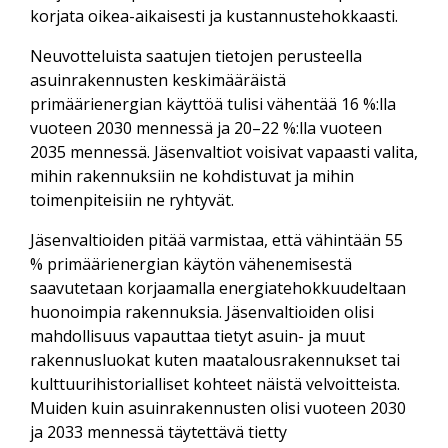
korjata oikea-aikaisesti ja kustannustehokkaasti.
Neuvotteluista saatujen tietojen perusteella
asuinrakennusten keskimääräistä
primäärienergian käyttöä tulisi vähentää 16 %:lla
vuoteen 2030 mennessä ja 20–22 %:lla vuoteen
2035 mennessä. Jäsenvaltiot voisivat vapaasti valita,
mihin rakennuksiin ne kohdistuvat ja mihin
toimenpiteisiin ne ryhtyvät.
Jäsenvaltioiden pitää varmistaa, että vähintään 55
% primäärienergian käytön vähenemisestä
saavutetaan korjaamalla energiatehokkuudeltaan
huonoimpia rakennuksia. Jäsenvaltioiden olisi
mahdollisuus vapauttaa tietyt asuin- ja muut
rakennusluokat kuten maatalousrakennukset tai
kulttuurihistorialliset kohteet näistä velvoitteista.
Muiden kuin asuinrakennusten olisi vuoteen 2030
ja 2033 mennessä täytettävä tietty