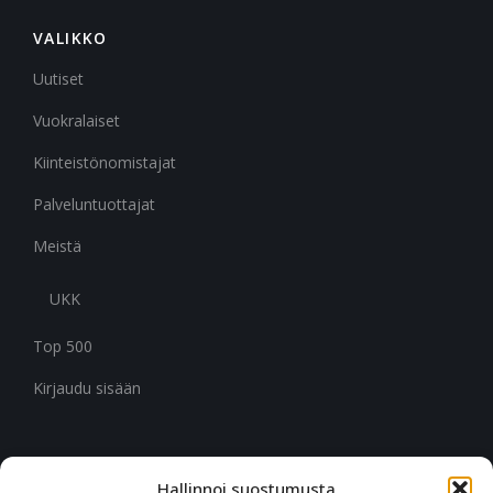
VALIKKO
Uutiset
Vuokralaiset
Kiinteistönomistajat
Palveluntuottajat
Meistä
UKK
Top 500
Kirjaudu sisään
Hallinnoi suostumusta