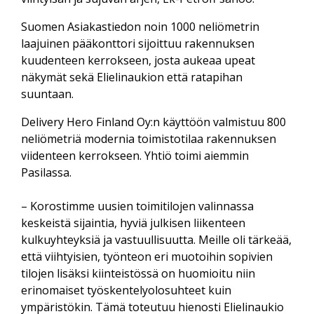
Suomen Asiakastiedon noin 1000 neliömetrin
laajuinen pääkonttori sijoittuu rakennuksen
kuudenteen kerrokseen, josta aukeaa upeat
näkymät sekä Elielinaukion että ratapihan
suuntaan.
Delivery Hero Finland Oy:n käyttöön valmistuu 800
neliömetriä modernia toimistotilaa rakennuksen
viidenteen kerrokseen. Yhtiö toimi aiemmin
Pasilassa.
– Korostimme uusien toimitilojen valinnassa
keskeistä sijaintia, hyviä julkisen liikenteen
kulkuyhteyksiä ja vastuullisuutta. Meille oli tärkeää,
että viihtyisien, työnteon eri muotoihin sopivien
tilojen lisäksi kiinteistössä on huomioitu niin
erinomaiset työskentelyolosuhteet kuin
ympäristökin. Tämä toteutuu hienosti Elielinaukio