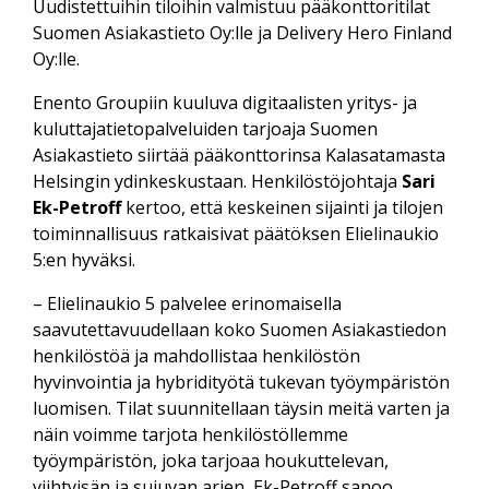
Uudistettuihin tiloihin valmistuu pääkonttoritilat
Suomen Asiakastieto Oy:lle ja Delivery Hero Finland
Oy:lle.
Enento Groupiin kuuluva digitaalisten yritys- ja
kuluttajatietopalveluiden tarjoaja Suomen
Asiakastieto siirtää pääkonttorinsa Kalasatamasta
Helsingin ydinkeskustaan. Henkilöstöjohtaja
Sari
Ek-Petroff
kertoo, että keskeinen sijainti ja tilojen
toiminnallisuus ratkaisivat päätöksen Elielinaukio
5:en hyväksi.
– Elielinaukio 5 palvelee erinomaisella
saavutettavuudellaan koko Suomen Asiakastiedon
henkilöstöä ja mahdollistaa henkilöstön
hyvinvointia ja hybridityötä tukevan työympäristön
luomisen. Tilat suunnitellaan täysin meitä varten ja
näin voimme tarjota henkilöstöllemme
työympäristön, joka tarjoaa houkuttelevan,
viihtyisän ja sujuvan arjen, Ek-Petroff sanoo.