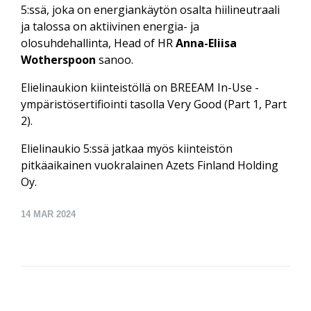
5:ssä, joka on energiankäytön osalta hiilineutraali
ja talossa on aktiivinen energia- ja
olosuhdehallinta, Head of HR
Anna-Eliisa
Wotherspoon
sanoo.
Elielinaukion kiinteistöllä on BREEAM In-Use -
ympäristösertifiointi tasolla Very Good (Part 1, Part
2).
Elielinaukio 5:ssä jatkaa myös kiinteistön
pitkäaikainen vuokralainen Azets Finland Holding
Oy.
14
MAR 2024