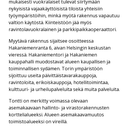
mukaisesti vuokralaiset tulevat siirtymään
nykyisistä vajaakäyttöisistä tiloista yhteisiin
työympäristöihin, minkä myötä rakennus vapautuu
valtion käytöstä. Kiinteistöön jää myös
ravintolavuokralainen ja parkkipaikkaoperaattori.
Myytävä rakennus sijaitsee osoitteessa
Hakaniemenranta 6, aivan Helsingin keskustan
vieressä. Hakaniementori ja Hakaniemen
kauppahalli muodostavat alueen kaupallisen ja
toiminnallisen sydämen. Torin ympäristöön
sijoittuu useita päivittäistavarakauppoja,
ravintoloita, erikoiskauppoja, hotellitoimintaa,
kulttuuri- ja urheilupalveluita sekä muita palveluita.
Tontti on merkitty voimassa olevaan
asemakaavaan hallinto- ja virastorakennusten
korttelialueeksi. Alueen asemakaavamuutos
toimistoalueeksi on vireillä.