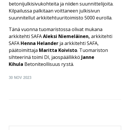
betonijulkisivukohteita ja niiden suunnittelijoita.
Kilpailussa palkitaan voittaneen julkisivun
suunnitellut arkkitehtuuritoimisto 5000 eurolla.
Tänä vuonna tuomaristossa olivat mukana
arkkitehti SAFA
Aleksi Niemeläinen,
arkkitehti
SAFA
Henna Helander
ja arkkitehti SAFA,
päätoimittaja
Maritta Koivisto
. Tuomariston
sihteerinä toimi DI, jaospäällikkö
Janne
Kihula
Betoniteollisuus ry:stä.
30
NOV 2023