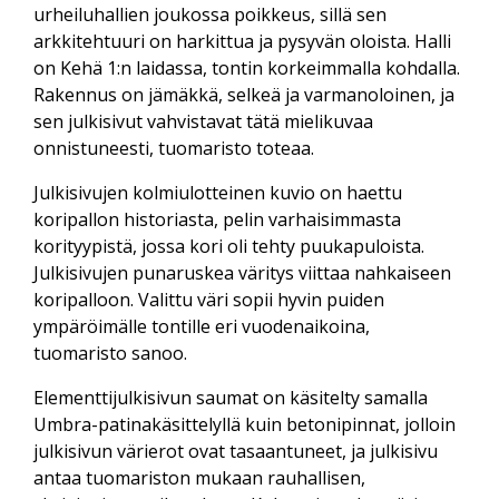
urheiluhallien joukossa poikkeus, sillä sen
arkkitehtuuri on harkittua ja pysyvän oloista. Halli
on Kehä 1:n laidassa, tontin korkeimmalla kohdalla.
Rakennus on jämäkkä, selkeä ja varmanoloinen, ja
sen julkisivut vahvistavat tätä mielikuvaa
onnistuneesti, tuomaristo toteaa.
Julkisivujen kolmiulotteinen kuvio on haettu
koripallon historiasta, pelin varhaisimmasta
korityypistä, jossa kori oli tehty puukapuloista.
Julkisivujen punaruskea väritys viittaa nahkaiseen
koripalloon. Valittu väri sopii hyvin puiden
ympäröimälle tontille eri vuodenaikoina,
tuomaristo sanoo.
Elementtijulkisivun saumat on käsitelty samalla
Umbra-patinakäsittelyllä kuin betonipinnat, jolloin
julkisivun värierot ovat tasaantuneet, ja julkisivu
antaa tuomariston mukaan rauhallisen,