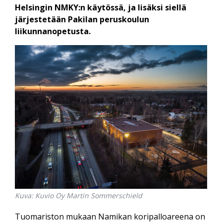
Helsingin NMKY:n käytössä, ja lisäksi siellä
järjestetään Pakilan peruskoulun
liikunnanopetusta.
Kuva: Kuvio Oy Martin Sommerschield
Tuomariston mukaan Namikan koripalloareena on