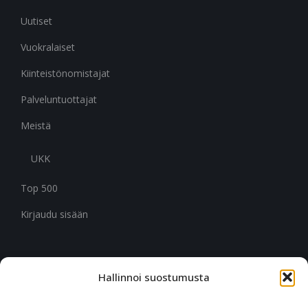
Uutiset
Vuokralaiset
Kiinteistönomistajat
Palveluntuottajat
Meistä
UKK
Top 500
Kirjaudu sisään
Hallinnoi suostumusta
CITYMARK SUOMI
Ruukinkuja 3