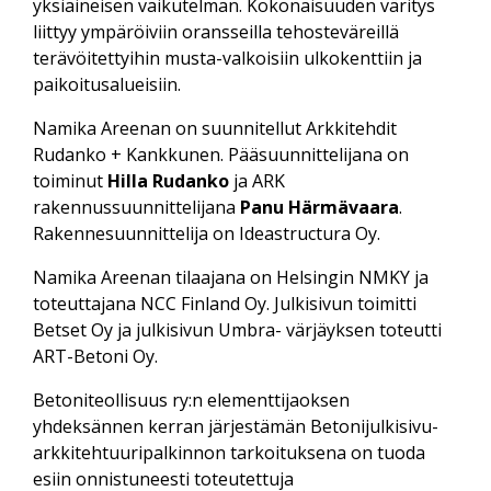
yksiaineisen vaikutelman. Kokonaisuuden väritys
liittyy ympäröiviin oransseilla tehosteväreillä
terävöitettyihin musta-valkoisiin ulkokenttiin ja
paikoitusalueisiin.
Namika Areenan on suunnitellut Arkkitehdit
Rudanko + Kankkunen. Pääsuunnittelijana on
toiminut
Hilla Rudanko
ja ARK
rakennussuunnittelijana
Panu Härmävaara
.
Rakennesuunnittelija on Ideastructura Oy.
Namika Areenan tilaajana on Helsingin NMKY ja
toteuttajana NCC Finland Oy. Julkisivun toimitti
Betset Oy ja julkisivun Umbra- värjäyksen toteutti
ART-Betoni Oy.
Betoniteollisuus ry:n elementtijaoksen
yhdeksännen kerran järjestämän Betonijulkisivu-
arkkitehtuuripalkinnon tarkoituksena on tuoda
esiin onnistuneesti toteutettuja