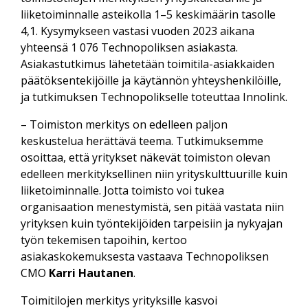
liiketoiminnalle asteikolla 1–5 keskimäärin tasolle
4,1. Kysymykseen vastasi vuoden 2023 aikana
yhteensä 1 076 Technopoliksen asiakasta.
Asiakastutkimus lähetetään toimitila-asiakkaiden
päätöksentekijöille ja käytännön yhteyshenkilöille,
ja tutkimuksen Technopolikselle toteuttaa Innolink.
– Toimiston merkitys on edelleen paljon
keskustelua herättävä teema. Tutkimuksemme
osoittaa, että yritykset näkevät toimiston olevan
edelleen merkityksellinen niin yrityskulttuurille kuin
liiketoiminnalle. Jotta toimisto voi tukea
organisaation menestymistä, sen pitää vastata niin
yrityksen kuin työntekijöiden tarpeisiin ja nykyajan
työn tekemisen tapoihin, kertoo
asiakaskokemuksesta vastaava Technopoliksen
CMO
Karri Hautanen
.
Toimitilojen merkitys yrityksille kasvoi