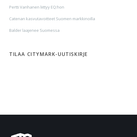
Pertti Vanhanen liittyy EQ:hon
Catenan kasvutavoitteet Suomen markkinoilla
Balder laajenee Suomessa
TILAA CITYMARK-UUTISKIRJE