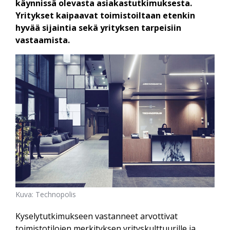
käynnissä olevasta asiakastutkimuksesta.
Yritykset kaipaavat toimistoiltaan etenkin
hyvää sijaintia sekä yrityksen tarpeisiin
vastaamista.
Kuva: Technopolis
Kyselytutkimukseen vastanneet arvottivat
toimistotilojen merkityksen yrityskulttuurille ja