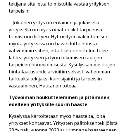
tekijänä sitä, että toimistotila vastaa yrityksen
tarpeisiin.
– Jokainen yritys on erilainen ja jokaisella
yrityksellä on myös omat uniikit tarpeensa
toimistoon liittyen. Hybridityön vakiintumisen
myötä yrityksissä on havahduttu entistä
vahvemmin siihen, että tilasuunnittelun tulee
lähteä yrityksen ja työn tekemisen tapojen
tarpeiden huomioimisesta. Kyselyssämme tilojen
hinta-laatusuhde arvioitiin selvästi vähemmän
tärkeäksi tekijäksi kuin sijainti ja tarpeisiin
vastaaminen, Hautanen toteaa.
Työvoiman houkutteleminen ja pitäminen
edelleen yrityksille suurin haaste
Kyselyssä kartoitetaan myös haasteita, joita
yritykset kohtaavat. Yritysten päätöksentekijöistä
28 % näki vuonna 2023 suurimpana haasteenaan