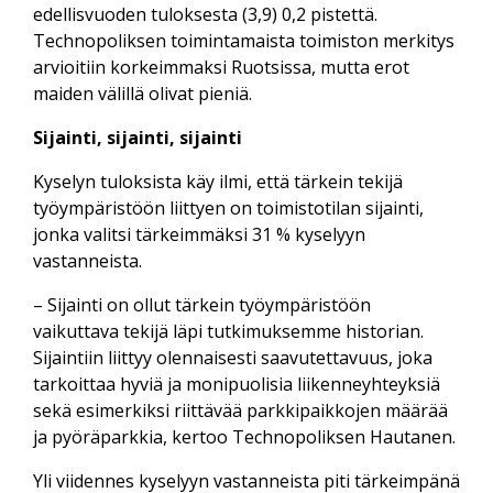
edellisvuoden tuloksesta (3,9) 0,2 pistettä.
Technopoliksen toimintamaista toimiston merkitys
arvioitiin korkeimmaksi Ruotsissa, mutta erot
maiden välillä olivat pieniä.
Sijainti, sijainti, sijainti
Kyselyn tuloksista käy ilmi, että tärkein tekijä
työympäristöön liittyen on toimistotilan sijainti,
jonka valitsi tärkeimmäksi 31 % kyselyyn
vastanneista.
– Sijainti on ollut tärkein työympäristöön
vaikuttava tekijä läpi tutkimuksemme historian.
Sijaintiin liittyy olennaisesti saavutettavuus, joka
tarkoittaa hyviä ja monipuolisia liikenneyhteyksiä
sekä esimerkiksi riittävää parkkipaikkojen määrää
ja pyöräparkkia, kertoo Technopoliksen Hautanen.
Yli viidennes kyselyyn vastanneista piti tärkeimpänä