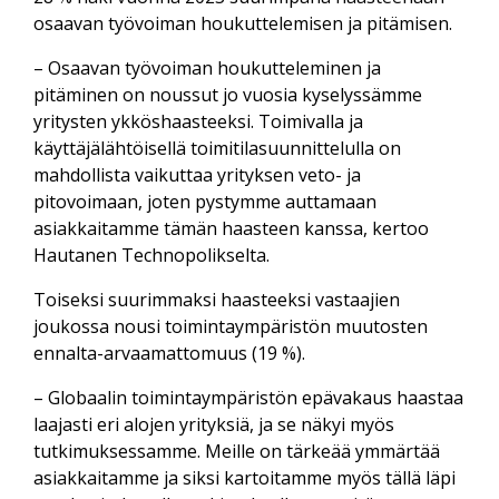
osaavan työvoiman houkuttelemisen ja pitämisen.
– Osaavan työvoiman houkutteleminen ja
pitäminen on noussut jo vuosia kyselyssämme
yritysten ykköshaasteeksi. Toimivalla ja
käyttäjälähtöisellä toimitilasuunnittelulla on
mahdollista vaikuttaa yrityksen veto- ja
pitovoimaan, joten pystymme auttamaan
asiakkaitamme tämän haasteen kanssa, kertoo
Hautanen Technopolikselta.
Toiseksi suurimmaksi haasteeksi vastaajien
joukossa nousi toimintaympäristön muutosten
ennalta-arvaamattomuus (19 %).
– Globaalin toimintaympäristön epävakaus haastaa
laajasti eri alojen yrityksiä, ja se näkyi myös
tutkimuksessamme. Meille on tärkeää ymmärtää
asiakkaitamme ja siksi kartoitamme myös tällä läpi