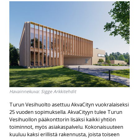
Havainnekuva: Sigge Arkkitehdit
Turun Vesihuolto asettuu AkvaCityn vuokralaiseksi
25 vuoden sopimuksella. AkvaCityyn tulee Turun
Vesihuollon pääkonttorin lisäksi kaikki yhtiön
toiminnot, myös asiakaspalvelu. Kokonaisuuteen
kuuluu kaksi erillistä rakennusta, joista toiseen