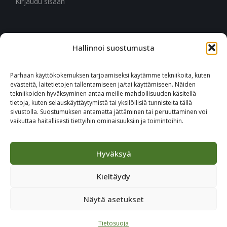
Kirjaudu sisään
Hallinnoi suostumusta
CITYMARK SUOMI
Ruukinkuja 3
Parhaan käyttökokemuksen tarjoamiseksi käytämme tekniikoita, kuten
02330 Espoo
evästeitä, laitetietojen tallentamiseen ja/tai käyttämiseen. Näiden
tekniikoiden hyväksyminen antaa meille mahdollisuuden käsitellä
tietoja, kuten selauskäyttäytymistä tai yksilöllisiä tunnisteita tällä
+46 651 760 400
sivustolla. Suostumuksen antamatta jättäminen tai peruuttaminen voi
vaikuttaa haitallisesti tiettyihin ominaisuuksiin ja toimintoihin.
Tilaa Citymark-uutiskirje
Hyväksyä
Kieltäydy
Näytä asetukset
© 2023 CITYMARK - ALL RIGHTS RESERVED
Tietosuoja
JULKAISIJA
/
TIETOSUOJA