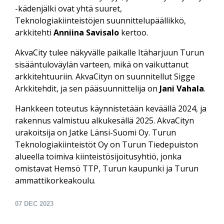
-kädenjälki ovat yhtä suuret,
Teknologiakiinteistöjen suunnittelupäällikkö,
arkkitehti
Anniina Savisalo
kertoo.
AkvaCity tulee näkyvälle paikalle Itäharjuun Turun
sisääntuloväylän varteen, mikä on vaikuttanut
arkkitehtuuriin. AkvaCityn on suunnitellut Sigge
Arkkitehdit, ja sen pääsuunnittelija on
Jani Vahala
.
Hankkeen toteutus käynnistetään keväällä 2024, ja
rakennus valmistuu alkukesällä 2025. AkvaCityn
urakoitsija on Jatke Länsi-Suomi Oy. Turun
Teknologiakiinteistöt Oy on Turun Tiedepuiston
alueella toimiva kiinteistösijoitusyhtiö, jonka
omistavat Hemsö TTP, Turun kaupunki ja Turun
ammattikorkeakoulu.
07
DEC 2023