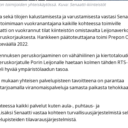
ion toimijoiden yhteiskäytössä. Kuva: Senaatti-kiinteistöt
 sekä tilojen kalustamisesta ja varustamisesta vastasi Senaa
ee toimimaan vuokranantajana kaikille kohteessa toimiville
aatti on vuokrannut tilat kiinteistön omistavalta Leijonaverk
 peruskorjauksesta. Hankkeen päätoteuttajana toimi Prepon O
eväällä 2022.
nnuksen peruskorjaaminen on vähähiilinen ja kiertotalou
eruskorjatulle Porin Leijonalle haetaan kolmen tähden RTS-
eli hyvää ympäristölaadun tasoa.
en mukaan yhteisen palvelupisteen tavoitteena on parantaa
 tarjoamalla viranomaispalveluja samasta paikasta tehokkaas
hteessa kaikki palvelut kuten aula-, puhtaus- ja
 Lisäksi Senaatti vastaa kohteen turvallisuusjärjestelmistä s
lupisteiden tilavarausjärjestelmistä.