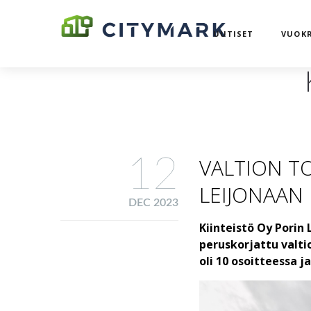
UUTISET
VUOKR
12
VALTION T
LEIJONAAN
DEC 2023
Kiinteistö Oy Porin
peruskorjattu valti
oli 10 osoitteessa 