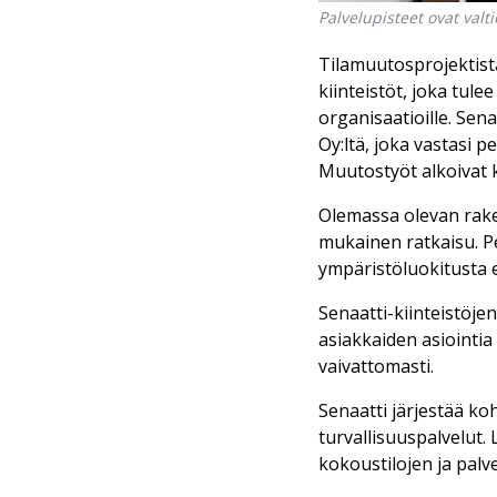
Palvelupisteet ovat valt
Tilamuutosprojektista
kiinteistöt, joka tul
organisaatioille. Sen
Oy:ltä, joka vastasi
Muutostyöt alkoivat k
Olemassa olevan rake
mukainen ratkaisu. P
ympäristöluokitusta 
Senaatti-kiinteistöj
asiakkaiden asiointia
vaivattomasti.
Senaatti järjestää ko
turvallisuuspalvelut.
kokoustilojen ja palve