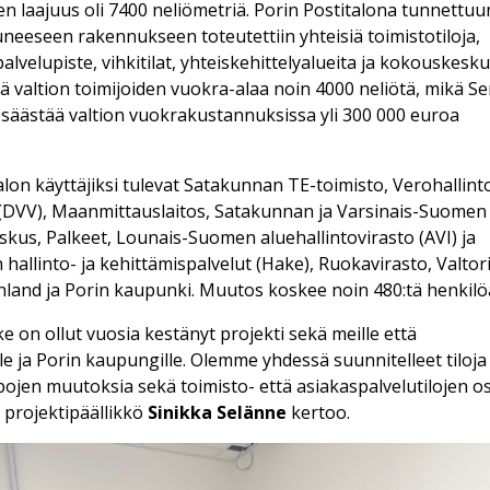
 laajuus oli 7400 neliömetriä. Porin Postitalona tunnettuu
neeseen rakennukseen toteutettiin yhteisiä toimistotiloja,
alvelupiste, vihkitilat, yhteiskehittelyalueita ja kokouskesku
ä valtion toimijoiden vuokra-alaa noin 4000 neliötä, mikä Se
 säästää valtion vuokrakustannuksissa yli 300 000 euroa
lon käyttäjiksi tulevat Satakunnan TE-toimisto, Verohallinto
o (DVV), Maanmittauslaitos, Satakunnan ja Varsinais-Suomen
kus, Palkeet, Lounais-Suomen aluehallintovirasto (AVI) ja
 hallinto- ja kehittämispalvelut (Hake), Ruokavirasto, Valtori
nland ja Porin kaupunki. Muutos koskee noin 480:tä henkilö
e on ollut vuosia kestänyt projekti sekä meille että
le ja Porin kaupungille. Olemme yhdessä suunnitelleet tiloja 
ojen muutoksia sekä toimisto- että asiakaspalvelutilojen os
n projektipäällikkö
Sinikka Selänne
kertoo.