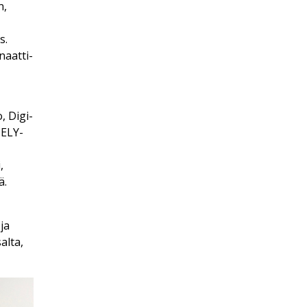
n,
s.
naatti-
, Digi-
 ELY-
,
ä.
ja
alta,