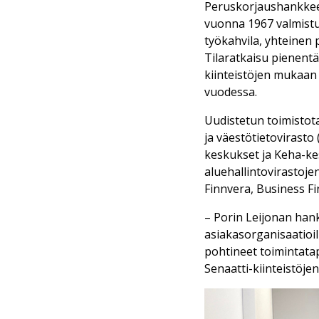
Peruskorjaushankkeen
vuonna 1967 valmistu
työkahvila, yhteinen p
Tilaratkaisu pienentä
kiinteistöjen mukaan
vuodessa.
Uudistetun toimistota
ja väestötietovirast
keskukset ja Keha-kes
aluehallintovirastojen
Finnvera, Business Fi
– Porin Leijonan hank
asiakasorganisaatioil
pohtineet toimintatap
Senaatti-kiinteistöje