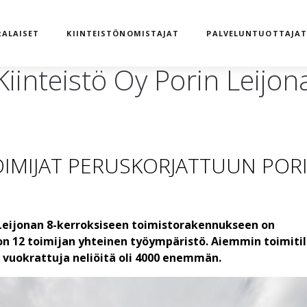
ALAISET
KIINTEISTÖNOMISTAJAT
PALVELUNTUOTTAJA
Kiinteistö Oy Porin Leijon
OIMIJAT PERUSKORJATTUUN POR
 Leijonan 8-kerroksiseen toimistorakennukseen on
on 12 toimijan yhteinen työympäristö. Aiemmin toimitil
ja vuokrattuja neliöitä oli 4000 enemmän.