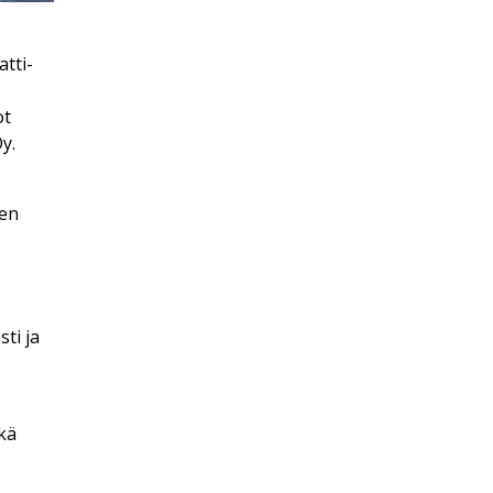
tti-
ot
y.
den
ti ja
ekä