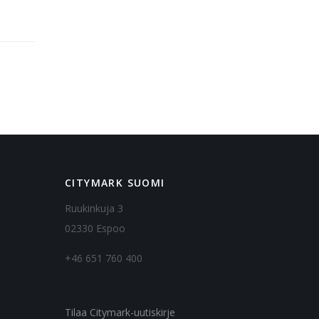
CITYMARK SUOMI
Ruukinkuja 3
02330 Espoo
+46 651 760 400
Tilaa Citymark-uutiskirje