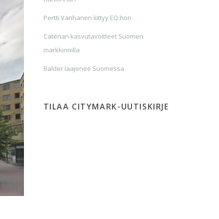
Pertti Vanhanen liittyy EQ:hon
Catenan kasvutavoitteet Suomen
markkinoilla
Balder laajenee Suomessa
TILAA CITYMARK-UUTISKIRJE