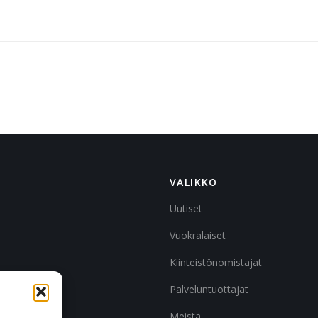
VALIKKO
Uutiset
Vuokralaiset
Kiinteistönomistajat
Palveluntuottajat
Meistä