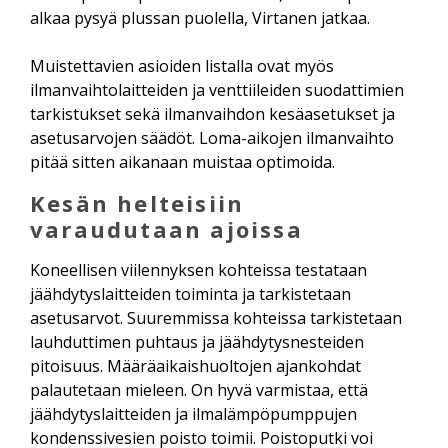
alkaa pysyä plussan puolella, Virtanen jatkaa.
Muistettavien asioiden listalla ovat myös
ilmanvaihtolaitteiden ja venttiileiden suodattimien
tarkistukset sekä ilmanvaihdon kesäasetukset ja
asetusarvojen säädöt. Loma-aikojen ilmanvaihto
pitää sitten aikanaan muistaa optimoida.
Kesän helteisiin
varaudutaan ajoissa
Koneellisen viilennyksen kohteissa testataan
jäähdytyslaitteiden toiminta ja tarkistetaan
asetusarvot. Suuremmissa kohteissa tarkistetaan
lauhduttimen puhtaus ja jäähdytysnesteiden
pitoisuus. Määräaikaishuoltojen ajankohdat
palautetaan mieleen. On hyvä varmistaa, että
jäähdytyslaitteiden ja ilmalämpöpumppujen
kondenssivesien poisto toimii. Poistoputki voi