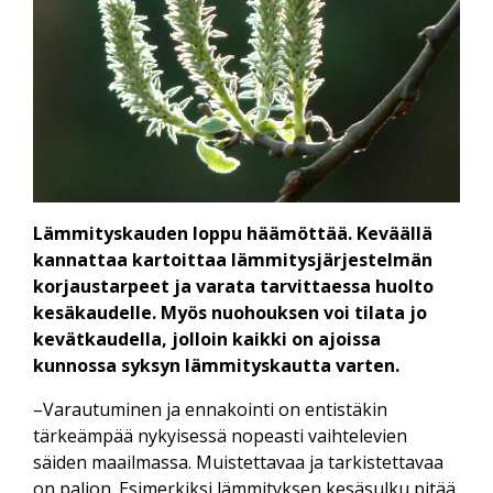
Lämmityskauden loppu häämöttää. Keväällä
kannattaa kartoittaa lämmitysjärjestelmän
korjaustarpeet ja varata tarvittaessa huolto
kesäkaudelle. Myös nuohouksen voi tilata jo
kevätkaudella, jolloin kaikki on ajoissa
kunnossa syksyn lämmityskautta varten.
–Varautuminen ja ennakointi on entistäkin
tärkeämpää nykyisessä nopeasti vaihtelevien
säiden maailmassa. Muistettavaa ja tarkistettavaa
on paljon. Esimerkiksi lämmityksen kesäsulku pitää