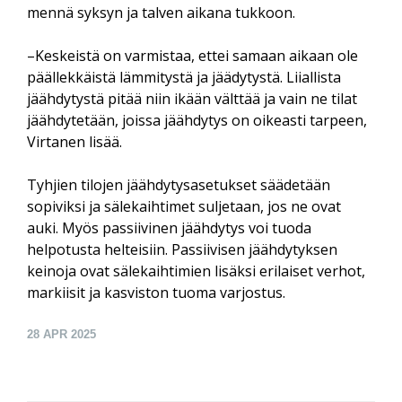
mennä syksyn ja talven aikana tukkoon.
–Keskeistä on varmistaa, ettei samaan aikaan ole
päällekkäistä lämmitystä ja jäädytystä. Liiallista
jäähdytystä pitää niin ikään välttää ja vain ne tilat
jäähdytetään, joissa jäähdytys on oikeasti tarpeen,
Virtanen lisää.
Tyhjien tilojen jäähdytysasetukset säädetään
sopiviksi ja sälekaihtimet suljetaan, jos ne ovat
auki. Myös passiivinen jäähdytys voi tuoda
helpotusta helteisiin. Passiivisen jäähdytyksen
keinoja ovat sälekaihtimien lisäksi erilaiset verhot,
markiisit ja kasviston tuoma varjostus.
28
APR 2025