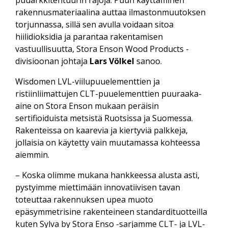
rakennusmateriaalina auttaa ilmastonmuutoksen
torjunnassa, sillä sen avulla voidaan sitoa
hiilidioksidia ja parantaa rakentamisen
vastuullisuutta, Stora Enson Wood Products -
divisioonan johtaja
Lars Völkel
sanoo.
Wisdomen LVL-viilupuuelementtien ja
ristiinliimattujen CLT-puuelementtien puuraaka-
aine on Stora Enson mukaan peräisin
sertifioiduista metsistä Ruotsissa ja Suomessa.
Rakenteissa on kaarevia ja kiertyviä palkkeja,
jollaisia on käytetty vain muutamassa kohteessa
aiemmin.
– Koska olimme mukana hankkeessa alusta asti,
pystyimme miettimään innovatiivisen tavan
toteuttaa rakennuksen upea muoto
epäsymmetrisine rakenteineen standardituotteilla
kuten Sylva by Stora Enso -sarjamme CLT- ja LVL-