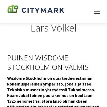
Lars Völkel
PUINEN WISDOME
STOCKHOLM ON VALMIS
Wisdome Stockholm on uusi tiedeviestinnän
kokemusperäinen ympäristö, joka sijaitsee
Tekniska museetin yhteydessä Tukholmassa.
Kaarevakattoinen puurakennus on kooltaan
1325 neliömetriä. Stora Enso oli hankkeen