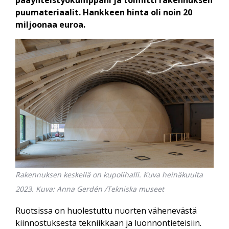
pääyhteistyökumppani ja toimitti rakennuksen
puumateriaalit. Hankkeen hinta oli noin 20
miljoonaa euroa.
Rakennuksen keskellä on kupolihalli. Kuva heinäkuulta
2023. Kuva: Anna Gerdén /Tekniska museet
Ruotsissa on huolestuttu nuorten vähenevästä
kiinnostuksesta tekniikkaan ja luonnontieteisiin.