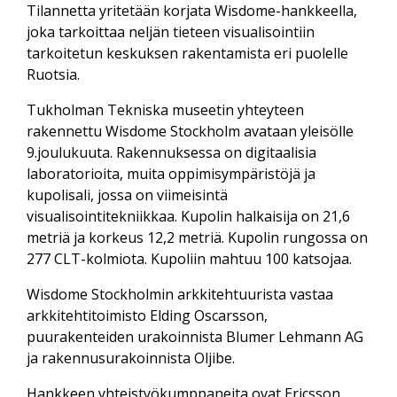
Tilannetta yritetään korjata Wisdome-hankkeella,
joka tarkoittaa neljän tieteen visualisointiin
tarkoitetun keskuksen rakentamista eri puolelle
Ruotsia.
Tukholman Tekniska museetin yhteyteen
rakennettu Wisdome Stockholm avataan yleisölle
9.joulukuuta. Rakennuksessa on digitaalisia
laboratorioita, muita oppimisympäristöjä ja
kupolisali, jossa on viimeisintä
visualisointitekniikkaa. Kupolin halkaisija on 21,6
metriä ja korkeus 12,2 metriä. Kupolin rungossa on
277 CLT-kolmiota. Kupoliin mahtuu 100 katsojaa.
Wisdome Stockholmin arkkitehtuurista vastaa
arkkitehtitoimisto Elding Oscarsson,
puurakenteiden urakoinnista Blumer Lehmann AG
ja rakennusurakoinnista Oljibe.
Hankkeen yhteistyökumppaneita ovat Ericsson,