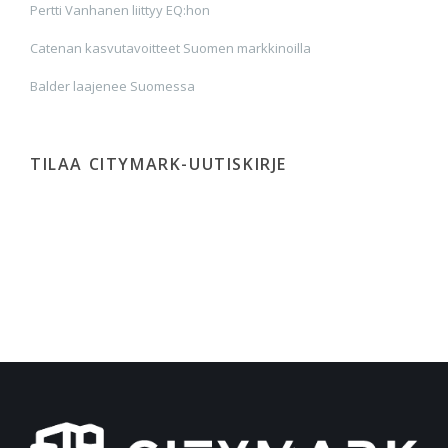
Pertti Vanhanen liittyy EQ:hon
Catenan kasvutavoitteet Suomen markkinoilla
Balder laajenee Suomessa
TILAA CITYMARK-UUTISKIRJE