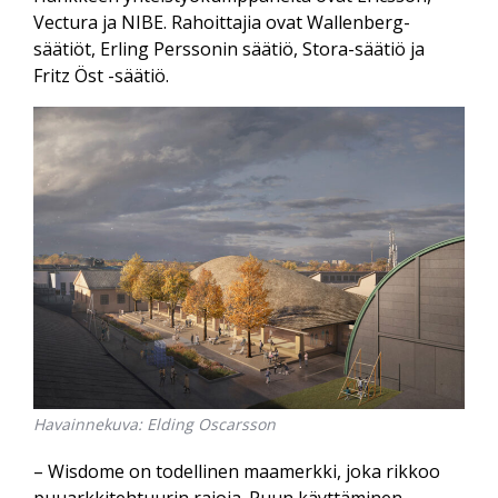
Vectura ja NIBE. Rahoittajia ovat Wallenberg-
säätiöt, Erling Perssonin säätiö, Stora-säätiö ja
Fritz Öst -säätiö.
Havainnekuva: Elding Oscarsson
– Wisdome on todellinen maamerkki, joka rikkoo
puuarkkitehtuurin rajoja. Puun käyttäminen