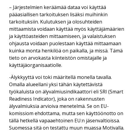
– Järjestelmien keräämää dataa voi käyttää
pääasiallisen tarkoituksen lisäksi muihinkin
tarkoituksiin. Kulutuksen ja olosuhteiden
mittaamista voidaan käyttää myös käyttäjämäärien
ja käyttöasteiden mittaamiseen, ja valaistuksen
ohjausta voidaan puolestaan käyttää mittaamaan
kuinka monta henkilöä on paikalla, ja missä. Tämä
tieto on arvokasta kiinteistön omistajalle ja
käyttäjäorganisaatiolle.
-Älykkyyttä voi toki määritellä monella tavalla.
Omalla alueellani yksi tähän käytettävistä
työkaluista on älyvalmiusindikaattori eli SRI (Smart
Readiness Indicator), joka on rakennusten
älyvalmiuksia arvioiva menetelmä. Se on EU-
komissiom ehdottama, mutta sen käyttöönotto on
tällä hetkellä vapaaehtoinen EU:n jäsenvaltioissa.
Suomessa sitä on testattu muun muassa Motivalla.