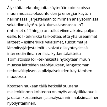
Älykkäitä teknologioita käytetään toimistoissa
muun muassa olosuhteiden ja energiankäytön
hallinnassa, järjestelmän toiminnan analysoinnissa
sekä tilankäytön- ja kulunvalvonnassa. IoT
(Internet of Things) on tullut viime aikoina paljon
esille. IoT-tekniikka tarkoittaa, että yhä useammat
laitteet – esimerkiksi valaisimet, tulostimet ja
lämmitysjärjestelmät – voivat olla yhteydessä
internetiin ilman erillisiä kytkentälaitteita.
Toimistoissa IoT-tekniikasta hyödytään muun
muassa laitteiden etäohjauksen, langattoman
tiedonvälityksen ja pilvipalveluiden käyttämisen
muodossa.
Kososen mukaan tällä hetkellä suurena
mielenkiinnon kohteena on myös analytiikkapuoli
ja datan keräämisen ja analysoinnin maksimaalinen
hyödyntäminen.