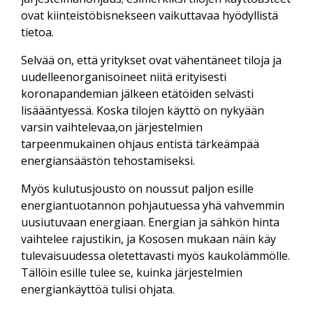
ovat kiinteistöbisnekseen vaikuttavaa hyödyllistä
tietoa.
Selvää on, että yritykset ovat vähentäneet tiloja ja
uudelleenorganisoineet niitä erityisesti
koronapandemian jälkeen etätöiden selvästi
lisäääntyessä. Koska tilojen käyttö on nykyään
varsin vaihtelevaa,on järjestelmien
tarpeenmukainen ohjaus entistä tärkeämpää
energiansäästön tehostamiseksi.
Myös kulutusjousto on noussut paljon esille
energiantuotannon pohjautuessa yhä vahvemmin
uusiutuvaan energiaan. Energian ja sähkön hinta
vaihtelee rajustikin, ja Kososen mukaan näin käy
tulevaisuudessa oletettavasti myös kaukolämmölle.
Tällöin esille tulee se, kuinka järjestelmien
energiankäyttöä tulisi ohjata.