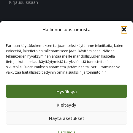
Kirjaudu sisään
Hallinnoi suostumusta
CITYMARK SUOMI
Ruukinkuja 3
Parhaan käyttökokemuksen tarjoamiseksi käytämme tekniikoita, kuten
02330 Espoo
evästeitä, laitetietojen tallentamiseen ja/tai käyttämiseen. Näiden
tekniikoiden hyväksyminen antaa meille mahdollisuuden käsitellä
tietoja, kuten selauskäyttäytymistä tai yksilöllisiä tunnisteita tällä
+46 651 760 400
sivustolla. Suostumuksen antamatta jättäminen tai peruuttaminen voi
vaikuttaa haitallisesti tiettyihin ominaisuuksiin ja toimintoihin.
Tilaa Citymark-uutiskirje
Hyväksyä
Kieltäydy
Näytä asetukset
© 2023 CITYMARK - ALL RIGHTS RESERVED
Tietosuoja
JULKAISIJA
/
TIETOSUOJA