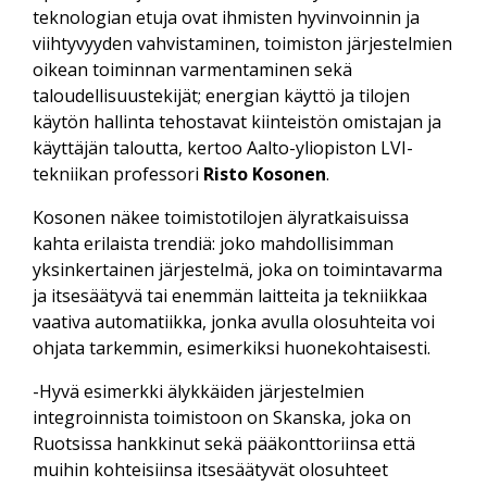
teknologian etuja ovat ihmisten hyvinvoinnin ja
viihtyvyyden vahvistaminen, toimiston järjestelmien
oikean toiminnan varmentaminen sekä
taloudellisuustekijät; energian käyttö ja tilojen
käytön hallinta tehostavat kiinteistön omistajan ja
käyttäjän taloutta, kertoo Aalto-yliopiston LVI-
tekniikan professori
Risto Kosonen
.
Kosonen näkee toimistotilojen älyratkaisuissa
kahta erilaista trendiä: joko mahdollisimman
yksinkertainen järjestelmä, joka on toimintavarma
ja itsesäätyvä tai enemmän laitteita ja tekniikkaa
vaativa automatiikka, jonka avulla olosuhteita voi
ohjata tarkemmin, esimerkiksi huonekohtaisesti.
-Hyvä esimerkki älykkäiden järjestelmien
integroinnista toimistoon on Skanska, joka on
Ruotsissa hankkinut sekä pääkonttoriinsa että
muihin kohteisiinsa itsesäätyvät olosuhteet