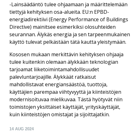
-Lainsäädäntö tulee ohjaamaan ja määrittelemään
tiettyjä kehityksen osa-alueita. EU:n EPBD-
energiadirektiivi (Energy Performance of Buildings
Directive) mainitsee esimerkiksi olosuhteiden
seurannan. Älykäs energia ja sen tarpeenmukainen
käyttö tulevat pelkästään tätä kautta yleistymään.
Kososen mukaan merkittävin kehityksen ohjaaja
tulee kuitenkin olemaan älykkään teknologian
tarjoamat liiketoimintamahdollisuudet
palevluntarjoajille. Älykkäät ratkaisut
mahdollistavat energiansäästöä, tuottoja,
käyttäjien parempaa viihtyvyyttä ja kiinteistöjen
modernisoituvaa mielikuvaa. Tästä hyötyvät niin
toimistojen yksittäiset käyttäjät, yrityskäyttäjät,
kuin kiinteistöjen omistajat ja sijoittajatkin.
14
AUG 2024