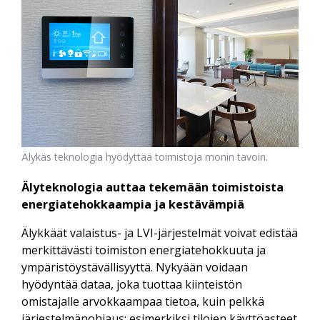
Älykäs teknologia hyödyttää toimistoja monin tavoin.
Älyteknologia auttaa tekemään toimistoista
energiatehokkaampia ja kestävämpiä
Älykkäät valaistus- ja LVI-järjestelmät voivat edistää
merkittävästi toimiston energiatehokkuuta ja
ympäristöystävällisyyttä. Nykyään voidaan
hyödyntää dataa, joka tuottaa kiinteistön
omistajalle arvokkaampaa tietoa, kuin pelkkä
järjestelmänohjaus; esimerkiksi tilojen käyttöasteet