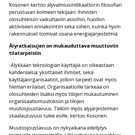
Kosonen kertoo älyvalmiusindikaattorin filosofian
perustuvan kolmeen tekijään: ihmisten
olosuhteisiin vaikuttaviin asioihin, huollon
aktiiviseen ennakointiin sekä siihen, kuinka hyvin
rakennukset toimivat osana energiajärjestelmiä.
Älyratkaisujen on mukauduttava muuttuviin
tilatarpeisiin
-Älykkään teknologian käyttäjiä on oikeastaan
kahdenlaisia: yksittäiset ihmiset, sekä
käyttäjäorganisaatiot, jolloin tarpeet ovat myös
hieman erilaiset. Organisaatioille tärkeää on
olosuhteiden lisäksi myös tilojen mukautuminen
organisaatiomuutoksiin ja tilojen
muutosjoustavuus. Tällöin myös älyjärjestelmän
skaalautuvuus tulee esille, kertoo Kosonen.
Muutosjoustavuus on nykyaikana edellytys
toimivalle järjestelmälle, sillä yrityksissä tapahtuu