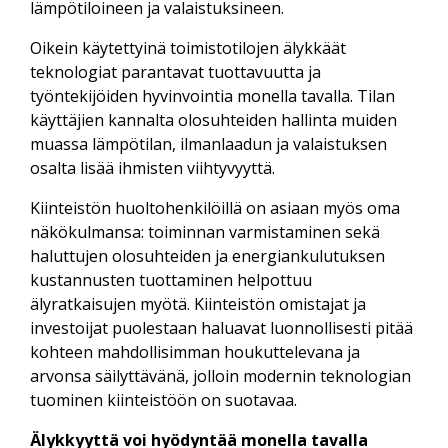
lämpötiloineen ja valaistuksineen.
Oikein käytettyinä toimistotilojen älykkäät
teknologiat parantavat tuottavuutta ja
työntekijöiden hyvinvointia monella tavalla. Tilan
käyttäjien kannalta olosuhteiden hallinta muiden
muassa lämpötilan, ilmanlaadun ja valaistuksen
osalta lisää ihmisten viihtyvyyttä.
Kiinteistön huoltohenkilöillä on asiaan myös oma
näkökulmansa: toiminnan varmistaminen sekä
haluttujen olosuhteiden ja energiankulutuksen
kustannusten tuottaminen helpottuu
älyratkaisujen myötä. Kiinteistön omistajat ja
investoijat puolestaan haluavat luonnollisesti pitää
kohteen mahdollisimman houkuttelevana ja
arvonsa säilyttävänä, jolloin modernin teknologian
tuominen kiinteistöön on suotavaa.
Älykkyyttä voi hyödyntää monella tavalla