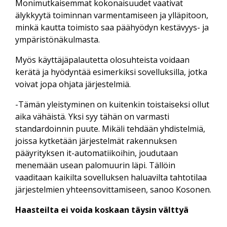
Monimutkaisemmat kokonaisuudet vaativat
älykkyytä toiminnan varmentamiseen ja ylläpitoon,
minkä kautta toimisto saa päähyödyn kestävyys- ja
ympäristönäkulmasta.
Myös käyttäjäpalautetta olosuhteista voidaan
kerätä ja hyödyntää esimerkiksi sovelluksilla, jotka
voivat jopa ohjata järjestelmiä.
-Tämän yleistyminen on kuitenkin toistaiseksi ollut
aika vähäistä. Yksi syy tähän on varmasti
standardoinnin puute. Mikäli tehdään yhdistelmiä,
joissa kytketään järjestelmät rakennuksen
pääyrityksen it-automatiikoihin, joudutaan
menemään usean palomuurin läpi. Tällöin
vaaditaan kaikilta sovelluksen haluavilta tahtotilaa
järjestelmien yhteensovittamiseen, sanoo Kosonen.
Haasteilta ei voida koskaan täysin välttyä