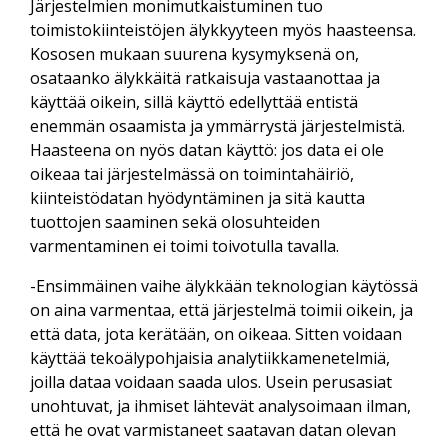
Järjestelmien monimutkaistuminen tuo
toimistokiinteistöjen älykkyyteen myös haasteensa.
Kososen mukaan suurena kysymyksenä on,
osataanko älykkäitä ratkaisuja vastaanottaa ja
käyttää oikein, sillä käyttö edellyttää entistä
enemmän osaamista ja ymmärrystä järjestelmistä.
Haasteena on nyös datan käyttö: jos data ei ole
oikeaa tai järjestelmässä on toimintahäiriö,
kiinteistödatan hyödyntäminen ja sitä kautta
tuottojen saaminen sekä olosuhteiden
varmentaminen ei toimi toivotulla tavalla.
-Ensimmäinen vaihe älykkään teknologian käytössä
on aina varmentaa, että järjestelmä toimii oikein, ja
että data, jota kerätään, on oikeaa. Sitten voidaan
käyttää tekoälypohjaisia analytiikkamenetelmiä,
joilla dataa voidaan saada ulos. Usein perusasiat
unohtuvat, ja ihmiset lähtevät analysoimaan ilman,
että he ovat varmistaneet saatavan datan olevan