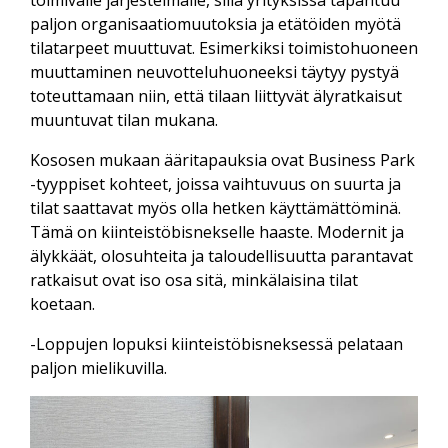
paljon organisaatiomuutoksia ja etätöiden myötä
tilatarpeet muuttuvat. Esimerkiksi toimistohuoneen
muuttaminen neuvotteluhuoneeksi täytyy pystyä
toteuttamaan niin, että tilaan liittyvät älyratkaisut
muuntuvat tilan mukana.
Kososen mukaan ääritapauksia ovat Business Park
-tyyppiset kohteet, joissa vaihtuvuus on suurta ja
tilat saattavat myös olla hetken käyttämättöminä.
Tämä on kiinteistöbisnekselle haaste. Modernit ja
älykkäät, olosuhteita ja taloudellisuutta parantavat
ratkaisut ovat iso osa sitä, minkälaisina tilat
koetaan.
-Loppujen lopuksi kiinteistöbisneksessä pelataan
paljon mielikuvilla.