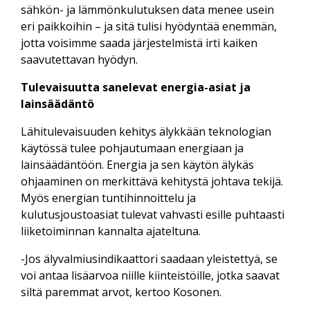
sähkön- ja lämmönkulutuksen data menee usein
eri paikkoihin – ja sitä tulisi hyödyntää enemmän,
jotta voisimme saada järjestelmistä irti kaiken
saavutettavan hyödyn.
Tulevaisuutta sanelevat energia-asiat ja
lainsäädäntö
Lähitulevaisuuden kehitys älykkään teknologian
käytössä tulee pohjautumaan energiaan ja
lainsäädäntöön. Energia ja sen käytön älykäs
ohjaaminen on merkittävä kehitystä johtava tekijä.
Myös energian tuntihinnoittelu ja
kulutusjoustoasiat tulevat vahvasti esille puhtaasti
liiketoiminnan kannalta ajateltuna.
-Jos älyvalmiusindikaattori saadaan yleistettyä, se
voi antaa lisäarvoa niille kiinteistöille, jotka saavat
siltä paremmat arvot, kertoo Kosonen.