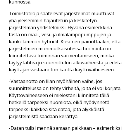
kunnossa.
Toimistotiloja säätelevät järjestelmät muuttuvat
yhä yleisemmin hajautetun ja keskitetyn
järjestelmän yhdistelmiksi. Hyvänä esimerkkinä
tästä on maa-, vesi- ja ilmalämpöpumppujen ja
kaukolämmön hybridit. Kosonen painottaakin, että
järjestelmien monimutkaisutessa huomiota on
kiinnitettävä toiminnan varmentamiseen, minkä
täytyy lähteä jo suunnittelun alkuvaiheesta ja edetä
käyttäjän vastaanoton kautta käyttövaiheeseen.
-Vastaanotto on liian myöhäinen vaihe, jos
suunnittelussa on tehty virheitä, joita ei voi korjata.
Käyttövaiheeseen ei mielestäni kiinnitetä tällä
hetkellä tarpeeksi huomiota, eikä hyödynnetä
tarpeeksi kaikkea sitä dataa, jota älykkäistä
järjestelmistä saadaan kerättyä.
-Datan tulisi mennä samaan paikkaan – esimerkiksi