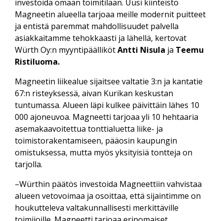
investoida omaan toimitilaan. Uusi kiinteistö
Magneetin alueella tarjoaa meille modernit puitteet
ja entistä paremmat mahdollisuudet palvella
asiakkaitamme tehokkaasti ja lähellä, kertovat
Würth Oy:n myyntipäälliköt
Antti Nisula
ja
Teemu
Ristiluoma.
Magneetin liikealue sijaitsee valtatie 3:n ja kantatie
67:n risteyksessä, aivan Kurikan keskustan
tuntumassa. Alueen läpi kulkee päivittäin lähes 10
000 ajoneuvoa. Magneetti tarjoaa yli 10 hehtaaria
asemakaavoitettua tonttialuetta liike- ja
toimistorakentamiseen, pääosin kaupungin
omistuksessa, mutta myös yksityisiä tontteja on
tarjolla.
–Würthin päätös investoida Magneettiin vahvistaa
alueen vetovoimaa ja osoittaa, että sijaintimme on
houkutteleva valtakunnallisesti merkittäville
toimijoille. Magneetti tarjoaa erinomaiset