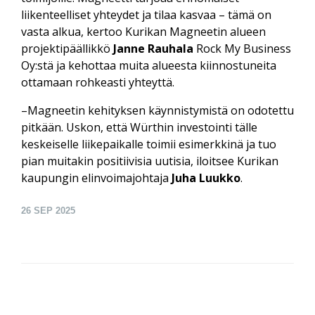
liikenteelliset yhteydet ja tilaa kasvaa – tämä on
vasta alkua, kertoo Kurikan Magneetin alueen
projektipäällikkö
Janne Rauhala
Rock My Business
Oy:stä ja kehottaa muita alueesta kiinnostuneita
ottamaan rohkeasti yhteyttä.
–Magneetin kehityksen käynnistymistä on odotettu
pitkään. Uskon, että Würthin investointi tälle
keskeiselle liikepaikalle toimii esimerkkinä ja tuo
pian muitakin positiivisia uutisia, iloitsee Kurikan
kaupungin elinvoimajohtaja
Juha Luukko
.
26
SEP 2025