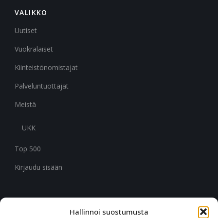
VALIKKO
Uutiset
Vuokralaiset
Kiinteistönomistajat
Palveluntuottajat
Meistä
UKK
Top 500
Kirjaudu sisään
Hallinnoi suostumusta
CITYMARK SUOMI