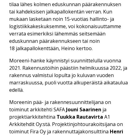
tilaa lähes kolmen eduskunnan päärakennuksen
tai kahdeksisen jalkapallokentän verran. Kun
mukaan lasketaan noin 15-vuotias hallinto- ja
logistiikkakeskuksemme, voi kokonaisuuttamme
verrata esimerkiksi lähemmäs seitsemään
eduskunnan päärakennukseen tai noin
18 jalkapallokenttään, Heino kertoo.
Moreeni-hanke käynnistyi suunnittelulla vuonna
2021. Rakennustöihin päästiin helmikuussa 2022, ja
rakennus valmistui lopulta jo kuluvan vuoden
marraskuussa, puoli vuotta alkuperäistä aikataulua
edellä.
Moreenin pää- ja rakennesuunnittelijana on
toiminut arkkitehti SAFA
Jouni Saarinen
ja
projektiarkkitehtina
Tuukka Rautavirta
A1
Arkkitehdit Oy:stä. Projektinjohtourakoitsijana on
toiminut Fira Oy ja rakennuttajakonsulttina
Henri