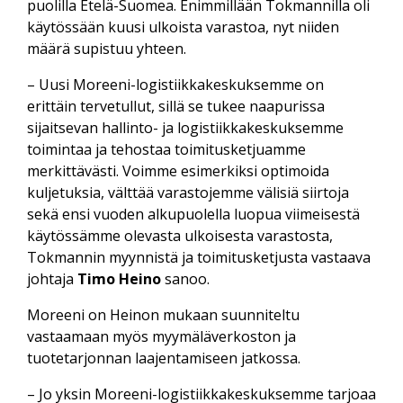
puolilla Etelä-Suomea. Enimmillään Tokmannilla oli
käytössään kuusi ulkoista varastoa, nyt niiden
määrä supistuu yhteen.
– Uusi Moreeni-logistiikkakeskuksemme on
erittäin tervetullut, sillä se tukee naapurissa
sijaitsevan hallinto- ja logistiikkakeskuksemme
toimintaa ja tehostaa toimitusketjuamme
merkittävästi. Voimme esimerkiksi optimoida
kuljetuksia, välttää varastojemme välisiä siirtoja
sekä ensi vuoden alkupuolella luopua viimeisestä
käytössämme olevasta ulkoisesta varastosta,
Tokmannin myynnistä ja toimitusketjusta vastaava
johtaja
Timo Heino
sanoo.
Moreeni on Heinon mukaan suunniteltu
vastaamaan myös myymäläverkoston ja
tuotetarjonnan laajentamiseen jatkossa.
– Jo yksin Moreeni-logistiikkakeskuksemme tarjoaa