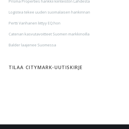
Prisma Properties hankkii kiinteistön Lahdesta
Logistea tekee uuden suomalaisen hankinnan
Pertti Vanhanen liittyy EQ:hon
Catenan kasvutavoitteet Suomen markkinoilla
Balder laajenee Suomessa
TILAA CITYMARK-UUTISKIRJE