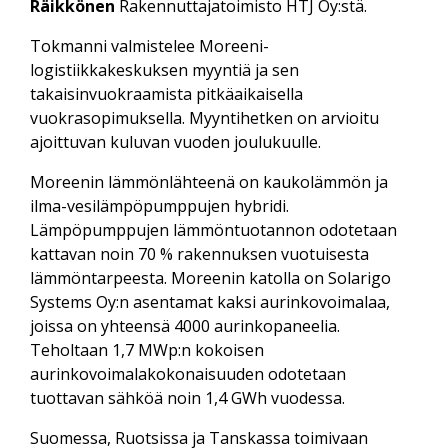
Räikkönen
Rakennuttajatoimisto HTJ Oy:stä.
Tokmanni valmistelee Moreeni-
logistiikkakeskuksen myyntiä ja sen
takaisinvuokraamista pitkäaikaisella
vuokrasopimuksella. Myyntihetken on arvioitu
ajoittuvan kuluvan vuoden joulukuulle.
Moreenin lämmönlähteenä on kaukolämmön ja
ilma-vesilämpöpumppujen hybridi.
Lämpöpumppujen lämmöntuotannon odotetaan
kattavan noin 70 % rakennuksen vuotuisesta
lämmöntarpeesta. Moreenin katolla on Solarigo
Systems Oy:n asentamat kaksi aurinkovoimalaa,
joissa on yhteensä 4000 aurinkopaneelia.
Teholtaan 1,7 MWp:n kokoisen
aurinkovoimalakokonaisuuden odotetaan
tuottavan sähköä noin 1,4 GWh vuodessa.
Suomessa, Ruotsissa ja Tanskassa toimivaan