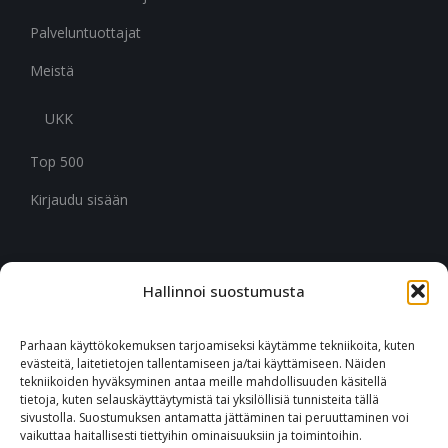
Palveluntuottajat
Meistä
UKK
Top 500
Kirjaudu sisään
Hallinnoi suostumusta
CITYMARK SUOMI
Ruukinkuja 3
Parhaan käyttökokemuksen tarjoamiseksi käytämme tekniikoita, kuten
02330 Espoo
evästeitä, laitetietojen tallentamiseen ja/tai käyttämiseen. Näiden
tekniikoiden hyväksyminen antaa meille mahdollisuuden käsitellä
tietoja, kuten selauskäyttäytymistä tai yksilöllisiä tunnisteita tällä
+46 651 760 400
sivustolla. Suostumuksen antamatta jättäminen tai peruuttaminen voi
vaikuttaa haitallisesti tiettyihin ominaisuuksiin ja toimintoihin.