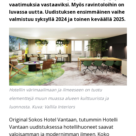
vaatimuksia vastaaviksi. Myös ravintoloihin on
luvassa uutta. Uudistuksen ensimmäinen vaihe
valmistuu syksyllä 2024 ja toinen keväällä 2025.
Hotellin värimaailmaan ja ilmeeseen on tuotu
elementtejä muun muassa alueen kulttuurista ja
luonnosta. Kuva: Vallila Interiors
Original Sokos Hotel Vantaan, tutummin Hotelli
Vantaan uudistuksessa hotelli­huoneet saavat
valoisamman ja modernimman ilmeen. Koko