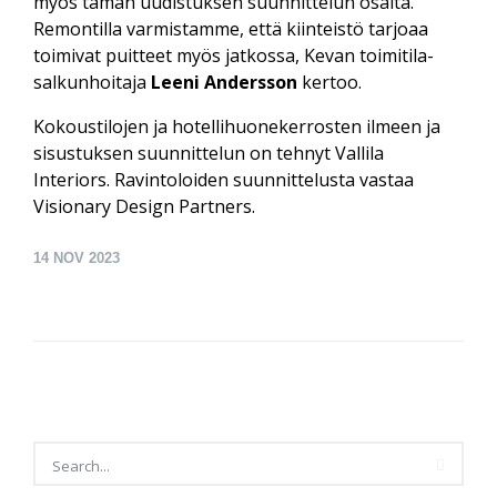
myös tämän uudistuksen suunnittelun osalta.
Remontilla varmistamme, että kiinteistö tarjoaa
toimivat puitteet myös jatkossa, Kevan toimitila­
salkunhoitaja
Leeni Andersson
kertoo.
Kokoustilojen ja hotellihuone­kerrosten ilmeen ja
sisustuksen suunnittelun on tehnyt Vallila
Interiors. Ravintoloiden suunnittelusta vastaa
Visionary Design Partners.
14
NOV 2023