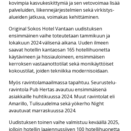
kovimpia kasvu­keskittymiä ja sen veto­voimaa lisää
palveluiden, liikenne­järjestelmien sekä virkistys­
alueiden jatkuva, voimakas kehittäminen.
Original Sokos Hotel Vantaan uudistuksen
ensimmäinen vaihe toteutetaan tammikuun ja
lokakuun 2024 välisenä aikana. Uuden ilmeen
saavat hotellin kantaosan 165 hotelli­huonetta
käytävineen ja hissi­auloineen, ensimmäisen
kerroksen vastaan­ottotilat sekä moni­käyttöiset
kokous­tilat, joiden tekniikka modernisoidaan.
Myös ravintola­maailmassa tapahtuu. Seurustelu­
ravintola Pub Hertas avautuu ensimmäisenä
asiakkaille huhtikuussa 2024. Muut ravintolat eli
Amarillo, Tulisuudelma sekä yökerho Night
avautuvat marraskuussa 2024.
Uudistuksen toinen vaihe valmistuu keväällä 2025,
jolloin hotellin laajennus­siiven 100 hotelli­huonetta