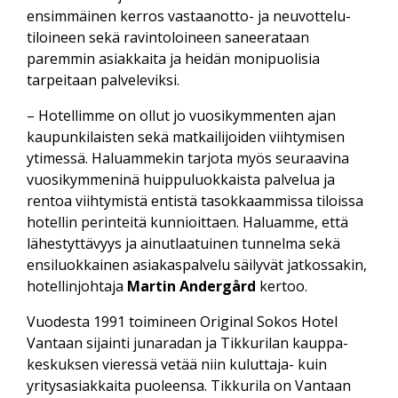
ensimmäinen kerros vastaan­otto- ja neuvottelu­
tiloineen sekä ravintoloineen saneerataan
paremmin asiakkaita ja heidän moni­puolisia
tarpeitaan palveleviksi.
– Hotellimme on ollut jo vuosi­kymmenten ajan
kaupunkilaisten sekä matkailijoiden viihtymisen
ytimessä. Haluammekin tarjota myös seuraavina
vuosi­kymmeninä huippu­luokkaista palvelua ja
rentoa viihtymistä entistä tasokkaammissa tiloissa
hotellin perinteitä kunnioittaen. Haluamme, että
lähestyttävyys ja ainut­laatuinen tunnelma sekä
ensi­luokkainen asiakas­palvelu säilyvät jatkossakin,
hotellinjohtaja
Martin Andergård
kertoo.
Vuodesta 1991 toimineen Original Sokos Hotel
Vantaan sijainti juna­radan ja Tikkurilan kauppa­
keskuksen vieressä vetää niin kuluttaja- kuin
yritys­asiakkaita puoleensa. Tikkurila on Vantaan