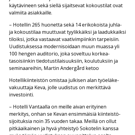
käytävineen sekä siellä sijaitsevat kokous­tilat ovat
valmiita asiakkaille.
– Hotellin 265 huonetta sekä 14 eri­kokoista juhla-
ja kokous­tilaa muuttuvat tyylikkäiksi ja laadukkaiksi
tiloiksi, jotka vastaavat vaativimpiinkin tarpeisiin.
Uudistuksessa modernisoidaan muun muassa yli
100 hengen auditorio, joka soveltuu korkea­
tasoisiinkin tiedotus­tilaisuuksiin, koulutuksiin ja
seminaareihin, Martin Andergård ketoo
Hotellikiinteistön omistaa julkisen alan työeläke­
vakuuttaja Keva, jolle uudistus on merkittävä
investointi.
– Hotelli Vantaalla on meille aivan erityinen
merkitys, onhan se Kevan ensimmäisiä kiinteistö­
sijoituksia noin 35 vuoden takaa. Meillä on ollut
pitkä­aikainen ja hyvä yhteis­työ Sokotelin kanssa