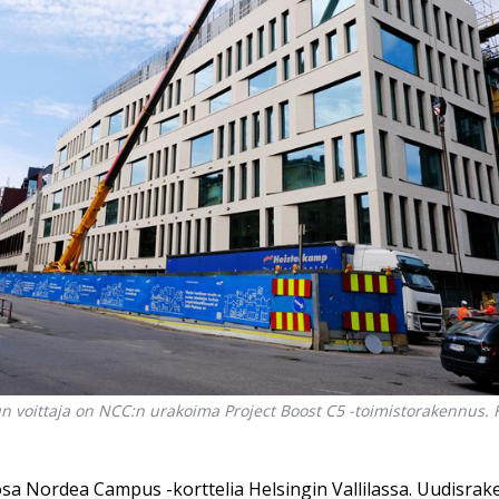
n voittaja on NCC:n urakoima Project Boost C5 -toimistorakennus. 
osa Nordea Campus -korttelia Helsingin Vallilassa. Uudisrak