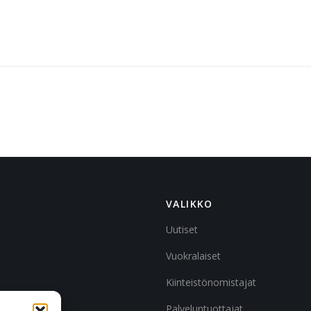
VALIKKO
Uutiset
Vuokralaiset
Kiinteistönomistajat
Palveluntuottajat