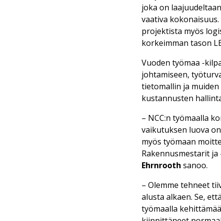
joka on laajuudeltaan
vaativa kokonaisuus.
projektista myös logi
korkeimman tason LE
Vuoden työmaa -kilpa
johtamiseen, työturv
tietomallin ja muiden
kustannusten hallint
– NCC:n työmaalla kor
vaikutuksen luova on
myös työmaan moitteet
Rakennusmestarit ja 
Ehrnrooth
sanoo.
– Olemme tehneet tiiv
alusta alkaen. Se, ett
työmaalla kehittämää
kiinnittäneet normaa