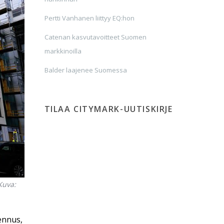
Pertti Vanhanen liittyy EQ:hon
Catenan kasvutavoitteet Suomen
markkinoilla
Balder laajenee Suomessa
TILAA CITYMARK-UUTISKIRJE
Kuva:
ennus,