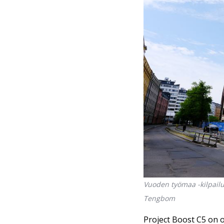
Vuoden työmaa -kilpailu
Tengbom
Project Boost C5 on 