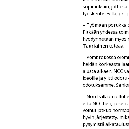
sopimuksiin, jotta sam
työskentelevillä, pro
– Työmaan porukka on 
Pitkään yhdessä toimi
hyödynnetään myös m
Tauriainen
toteaa.
– Pembrokessa olemme
heidän korkeasta laat
alusta alkaen. NCC vas
ideoille ja ylitti od
odotuksemme, Senior
– Nordealla on ollut
että NCC:hen, ja sen 
voinut jatkua normaa
hyvin järjestetty, m
pysymistä aikataulus