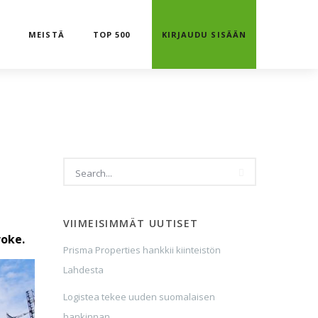
T
MEISTÄ
TOP 500
KIRJAUDU SISÄÄN
VIIMEISIMMÄT UUTISET
roke.
Prisma Properties hankkii kiinteistön
Lahdesta
Logistea tekee uuden suomalaisen
hankinnan