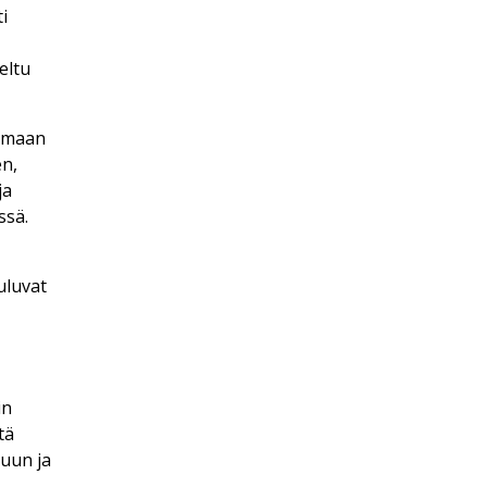
i
eltu
yömaan
en,
ja
ssä.
uluvat
in
tä
uun ja