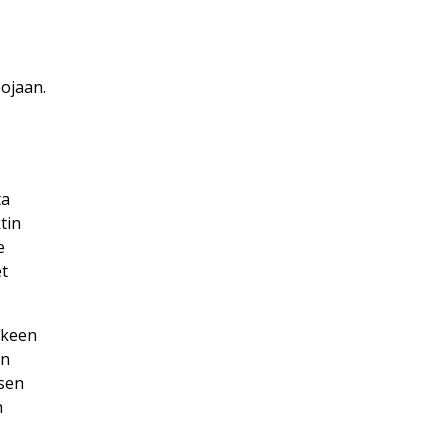
pojaan.
ta
tin
e
et
okeen
on
isen
n