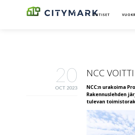
UUTISET
VUOKR
20
NCC VOITT
NCC:n urakoima Proj
OCT 2023
Rakennuslehden jär
tulevan toimistorak