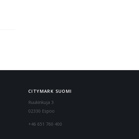
CITYMARK SUOMI
Ruukinkuja 3
02330 Espoo
+46 651 760 400