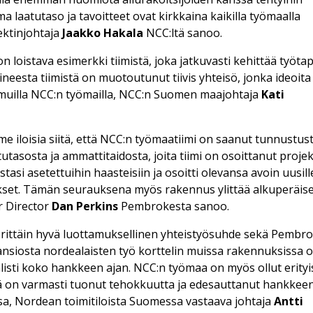
a laatutaso ja tavoitteet ovat kirkkaina kaikilla työmaalla
jektinjohtaja
Jaakko Hakala
NCC:ltä sanoo.
loistava esimerkki tiimistä, joka jatkuvasti kehittää työta
neesta tiimistä on muotoutunut tiivis yhteisö, jonka ideoita
uilla NCC:n työmailla, NCC:n Suomen maajohtaja
Kati
 iloisia siitä, että NCC:n työmaatiimi on saanut tunnustus
utasosta ja ammattitaidosta, joita tiimi on osoittanut projek
tasi asetettuihin haasteisiin ja osoitti olevansa avoin uusill
otukset. Tämän seurauksena myös rakennus ylittää alkuperäis
 Director
Dan Perkins
Pembrokesta sanoo.
 erittäin hyvä luottamuksellinen yhteistyösuhde sekä Pembr
ansiosta nordealaisten työ korttelin muissa rakennuksissa 
listi koko hankkeen ajan. NCC:n työmaa on myös ollut erity
ikä on varmasti tuonut tehokkuutta ja edesauttanut hankkee
sa, Nordean toimitiloista Suomessa vastaava johtaja
Antti