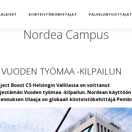
ALAISET
KIINTEISTÖNOMISTAJAT
PALVELUNTUOTTAJA
Nordea Campus
I VUODEN TYÖMAA -KILPAILUN
ect Boost C5 Helsingin Vallilassa on voittanut
jestämän Vuoden työmaa -kilpailun. Nordean käyttöön
ennuksen tilaaja on globaali kiinteistökehittäjä Pemb