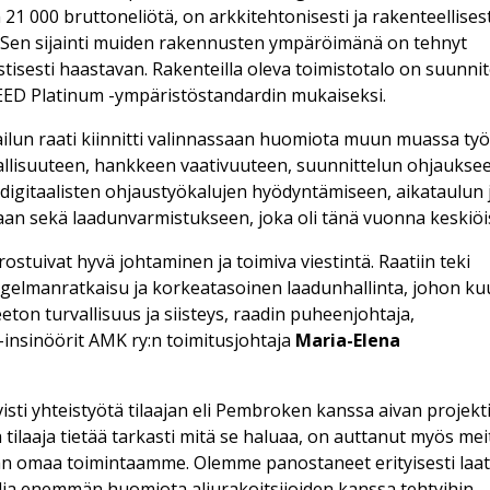
 21 000 bruttoneliötä, on arkkitehtonisesti ja rakenteellisest
 Sen sijainti muiden rakennusten ympäröimänä on tehnyt
stisesti haastavan. Rakenteilla oleva toimistotalo on suunnit
ED Platinum -ympäristöstandardin mukaiseksi.
ilun raati kiinnitti valinnassaan huomiota muun muassa t
allisuuteen, hankkeen vaativuuteen, suunnittelun ohjaukse
 digitaalisten ohjaustyökalujen hyödyntämiseen, aikataulun 
aan sekä laadunvarmistukseen, joka oli tänä vuonna keskiöi
ostuivat hyvä johtaminen ja toimiva viestintä. Raatiin teki
gelmanratkaisu ja korkeatasoinen laadunhallinta, johon ku
on turvallisuus ja siisteys, raadin puheenjohtaja,
-insinöörit AMK ry:n toimitusjohtaja
Maria-Elena
isti yhteistyötä tilaajan eli Pembroken kanssa aivan projekt
ä tilaaja tietää tarkasti mitä se haluaa, on auttanut myös mei
n omaa toimintaamme. Olemme panostaneet erityisesti laat
lia enemmän huomiota aliurakoitsijoiden kanssa tehtyihin