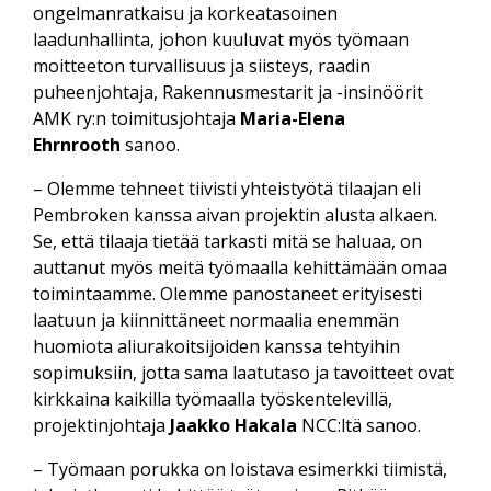
ongelmanratkaisu ja korkeatasoinen
laadunhallinta, johon kuuluvat myös työmaan
moitteeton turvallisuus ja siisteys, raadin
puheenjohtaja, Rakennusmestarit ja -insinöörit
AMK ry:n toimitusjohtaja
Maria-Elena
Ehrnrooth
sanoo.
– Olemme tehneet tiivisti yhteistyötä tilaajan eli
Pembroken kanssa aivan projektin alusta alkaen.
Se, että tilaaja tietää tarkasti mitä se haluaa, on
auttanut myös meitä työmaalla kehittämään omaa
toimintaamme. Olemme panostaneet erityisesti
laatuun ja kiinnittäneet normaalia enemmän
huomiota aliurakoitsijoiden kanssa tehtyihin
sopimuksiin, jotta sama laatutaso ja tavoitteet ovat
kirkkaina kaikilla työmaalla työskentelevillä,
projektinjohtaja
Jaakko Hakala
NCC:ltä sanoo.
– Työmaan porukka on loistava esimerkki tiimistä,