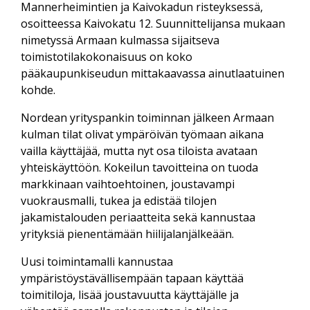
Mannerheimintien ja Kaivokadun risteyksessä,
osoitteessa Kaivokatu 12. Suunnittelijansa mukaan
nimetyssä Armaan kulmassa sijaitseva
toimistotilakokonaisuus on koko
pääkaupunkiseudun mittakaavassa ainutlaatuinen
kohde.
Nordean yrityspankin toiminnan jälkeen Armaan
kulman tilat olivat ympäröivän työmaan aikana
vailla käyttäjää, mutta nyt osa tiloista avataan
yhteiskäyttöön. Kokeilun tavoitteina on tuoda
markkinaan vaihtoehtoinen, joustavampi
vuokrausmalli, tukea ja edistää tilojen
jakamistalouden periaatteita sekä kannustaa
yrityksiä pienentämään hiilijalanjälkeään.
Uusi toimintamalli kannustaa
ympäristöystävällisempään tapaan käyttää
toimitiloja, lisää joustavuutta käyttäjälle ja