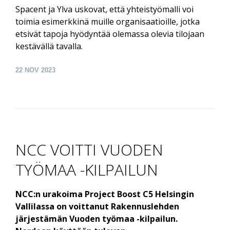
Spacent ja Ylva uskovat, että yhteistyömalli voi
toimia esimerkkinä muille organisaatioille, jotka
etsivät tapoja hyödyntää olemassa olevia tilojaan
kestävällä tavalla.
22
NOV 2023
NCC VOITTI VUODEN
TYÖMAA -KILPAILUN
NCC:n urakoima Project Boost C5 Helsingin
Vallilassa on voittanut Rakennuslehden
järjestämän Vuoden työmaa -kilpailun.