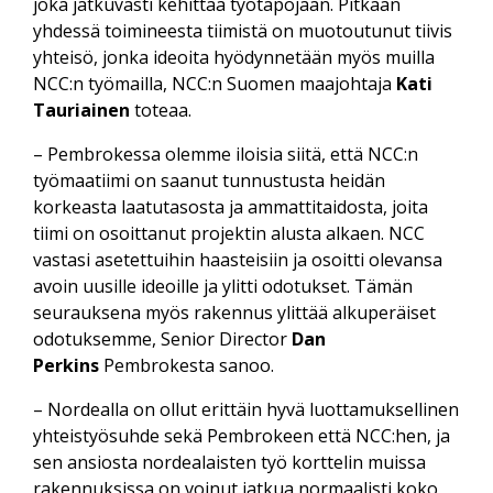
joka jatkuvasti kehittää työtapojaan. Pitkään
yhdessä toimineesta tiimistä on muotoutunut tiivis
yhteisö, jonka ideoita hyödynnetään myös muilla
NCC:n työmailla, NCC:n Suomen maajohtaja
Kati
Tauriainen
toteaa.
– Pembrokessa olemme iloisia siitä, että NCC:n
työmaatiimi on saanut tunnustusta heidän
korkeasta laatutasosta ja ammattitaidosta, joita
tiimi on osoittanut projektin alusta alkaen. NCC
vastasi asetettuihin haasteisiin ja osoitti olevansa
avoin uusille ideoille ja ylitti odotukset. Tämän
seurauksena myös rakennus ylittää alkuperäiset
odotuksemme, Senior Director
Dan
Perkins
Pembrokesta sanoo.
– Nordealla on ollut erittäin hyvä luottamuksellinen
yhteistyösuhde sekä Pembrokeen että NCC:hen, ja
sen ansiosta nordealaisten työ korttelin muissa
rakennuksissa on voinut jatkua normaalisti koko