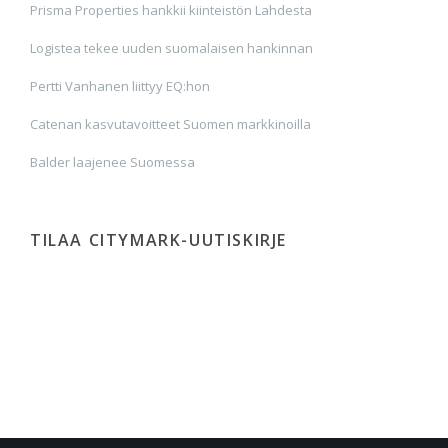
Prisma Properties hankkii kiinteistön Lahdesta
Logistea tekee uuden suomalaisen hankinnan
Pertti Vanhanen liittyy EQ:hon
Catenan kasvutavoitteet Suomen markkinoilla
Balder laajenee Suomessa
TILAA CITYMARK-UUTISKIRJE