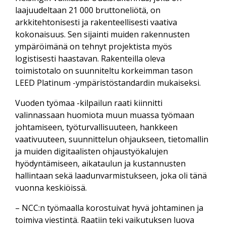
laajuudeltaan 21 000 bruttoneliötä, on
arkkitehtonisesti ja rakenteellisesti vaativa
kokonaisuus. Sen sijainti muiden rakennusten
ympäröimänä on tehnyt projektista myös
logistisesti haastavan. Rakenteilla oleva
toimistotalo on suunniteltu korkeimman tason
LEED Platinum -ympäristöstandardin mukaiseksi.
Vuoden työmaa -kilpailun raati kiinnitti
valinnassaan huomiota muun muassa työmaan
johtamiseen, työturvallisuuteen, hankkeen
vaativuuteen, suunnittelun ohjaukseen, tietomallin
ja muiden digitaalisten ohjaustyökalujen
hyödyntämiseen, aikataulun ja kustannusten
hallintaan sekä laadunvarmistukseen, joka oli tänä
vuonna keskiöissä.
– NCC:n työmaalla korostuivat hyvä johtaminen ja
toimiva viestintä. Raatiin teki vaikutuksen luova