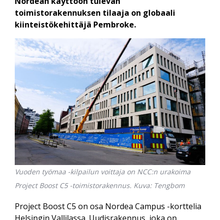
Nordean käyttöön tulevan
toimistorakennuksen tilaaja on globaali
kiinteistökehittäjä Pembroke.
Vuoden työmaa -kilpailun voittaja on NCC:n urakoima
Project Boost C5 -toimistorakennus. Kuva: Tengbom
Project Boost C5 on osa Nordea Campus -korttelia
Helsingin Vallilassa. Uudisrakennus, joka on