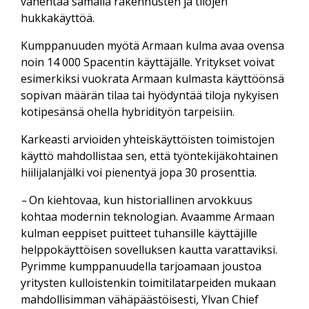
vähentää samalla rakennusten ja tilojen
hukkakäyttöä.
Kumppanuuden myötä Armaan kulma avaa ovensa
noin 14 000 Spacentin käyttäjälle. Yritykset voivat
esimerkiksi vuokrata Armaan kulmasta käyttöönsä
sopivan määrän tilaa tai hyödyntää tiloja nykyisen
kotipesänsä ohella hybridityön tarpeisiin.
Karkeasti arvioiden yhteiskäyttöisten toimistojen
käyttö mahdollistaa sen, että työntekijäkohtainen
hiilijalanjälki voi pienentyä jopa 30 prosenttia.
–
On kiehtovaa, kun historiallinen arvokkuus
kohtaa modernin teknologian. Avaamme Armaan
kulman eeppiset puitteet tuhansille käyttäjille
helppokäyttöisen sovelluksen kautta varattaviksi.
Pyrimme kumppanuudella tarjoamaan joustoa
yritysten kulloistenkin toimitilatarpeiden mukaan
mahdollisimman vähäpäästöisesti
,
Ylvan Chief