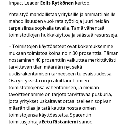
Impact Leader
Eelis Rytkönen
kertoo.
Yhteistyö mahdollistaa yrityksille ja ammattilaisille
mahdollisuuden vuokrata työtiloja juuri heidän
tarpeisiinsa sopivalla tavalla. Tämä vähentää
toimistotilojen hukkakäyttöä ja säästää resursseja.
–
Toimistojen käyttöasteet ovat kokemuksemme
mukaan toimistoaikoina noin 30 prosenttia. Tämän
nostaminen 40 prosenttiin vaikuttaa merkittävästi
tarvittavan tilan määrään nyt sekä
uudisrakentamisen tarpeeseen tulevaisuudessa.
Osa yrityksistä on jo aloittanut omien
toimistotilojensa vähentämisen, ja meidän
tavoitteenamme on tarjota tarvittavaa puskuria,
jotta yritykset uskaltavat ottaa itselleen sopivan
määrän tilaa ja tätä kautta nostaa omien
toimistojensa käyttöastetta, Spacentin
toimitusjohtaja
Eetu Ristaniemi
sanoo.