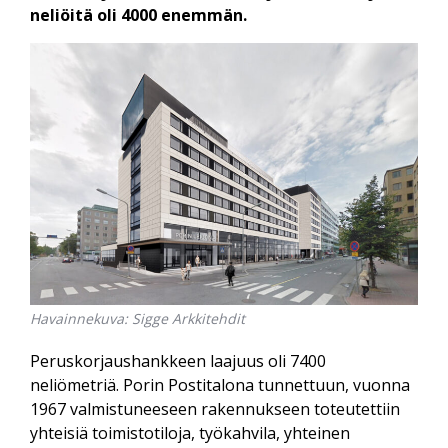
neliöitä oli 4000 enemmän.
Havainnekuva: Sigge Arkkitehdit
Peruskorjaushankkeen laajuus oli 7400
neliömetriä. Porin Postitalona tunnettuun, vuonna
1967 valmistuneeseen rakennukseen toteutettiin
yhteisiä toimistotiloja, työkahvila, yhteinen