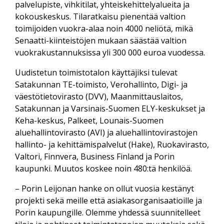
palvelupiste, vihkitilat, yhteiskehittelyalueita ja
kokouskeskus. Tilaratkaisu pienentää valtion
toimijoiden vuokra-alaa noin 4000 neliötä, mikä
Senaatti-kiinteistöjen mukaan säästää valtion
vuokrakustannuksissa yli 300 000 euroa vuodessa.
Uudistetun toimistotalon käyttäjiksi tulevat
Satakunnan TE-toimisto, Verohallinto, Digi- ja
väestötietovirasto (DVV), Maanmittauslaitos,
Satakunnan ja Varsinais-Suomen ELY-keskukset ja
Keha-keskus, Palkeet, Lounais-Suomen
aluehallintovirasto (AVI) ja aluehallintovirastojen
hallinto- ja kehittämispalvelut (Hake), Ruokavirasto,
Valtori, Finnvera, Business Finland ja Porin
kaupunki. Muutos koskee noin 480:tä henkilöä.
– Porin Leijonan hanke on ollut vuosia kestänyt
projekti sekä meille että asiakasorganisaatioille ja
Porin kaupungille. Olemme yhdessä suunnitelleet