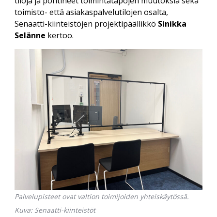
tiloja ja pohtineet toimintatapojen muutoksia sekä
toimisto- että asiakaspalvelutilojen osalta,
Senaatti-kiinteistöjen projektipäällikkö
Sinikka
Selänne
kertoo.
Palvelupisteet ovat valtion toimijoiden yhteiskäytössä.
Kuva: Senaatti-kiinteistöt