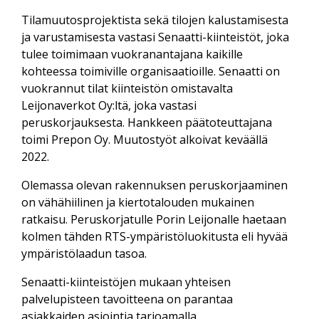
Tilamuutosprojektista sekä tilojen kalustamisesta
ja varustamisesta vastasi Senaatti-kiinteistöt, joka
tulee toimimaan vuokranantajana kaikille
kohteessa toimiville organisaatioille. Senaatti on
vuokrannut tilat kiinteistön omistavalta
Leijonaverkot Oy:ltä, joka vastasi
peruskorjauksesta. Hankkeen päätoteuttajana
toimi Prepon Oy. Muutostyöt alkoivat keväällä
2022.
Olemassa olevan rakennuksen peruskorjaaminen
on vähähiilinen ja kiertotalouden mukainen
ratkaisu. Peruskorjatulle Porin Leijonalle haetaan
kolmen tähden RTS-ympäristöluokitusta eli hyvää
ympäristölaadun tasoa.
Senaatti-kiinteistöjen mukaan yhteisen
palvelupisteen tavoitteena on parantaa
asiakkaiden asiointia tarjoamalla