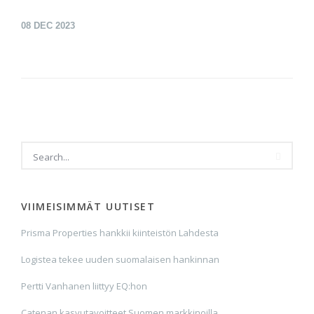
08
DEC 2023
VIIMEISIMMÄT UUTISET
Prisma Properties hankkii kiinteistön Lahdesta
Logistea tekee uuden suomalaisen hankinnan
Pertti Vanhanen liittyy EQ:hon
Catenan kasvutavoitteet Suomen markkinoilla