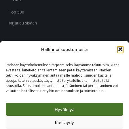
Top 500
Kirjaudu sisään
Hallinnoi suostumusta
CITYMARK SUOMI
Ruukinkuja 3
Parhaan käyttökokemuksen tarjoamiseksi käytämme tekniikoita, kuten
02330 Espoo
evästeitä, laitetietojen tallentamiseen ja/tai käyttämiseen. Näiden
tekniikoiden hyväksyminen antaa meille mahdollisuuden käsitellä
tietoja, kuten selauskäyttäytymistä tai yksilöllisiä tunnisteita tällä
+46 651 760 400
sivustolla. Suostumuksen antamatta jättäminen tai peruuttaminen voi
vaikuttaa haitallisesti tiettyihin ominaisuuksiin ja toimintoihin.
Tilaa Citymark-uutiskirje
Hyväksyä
Kieltäydy