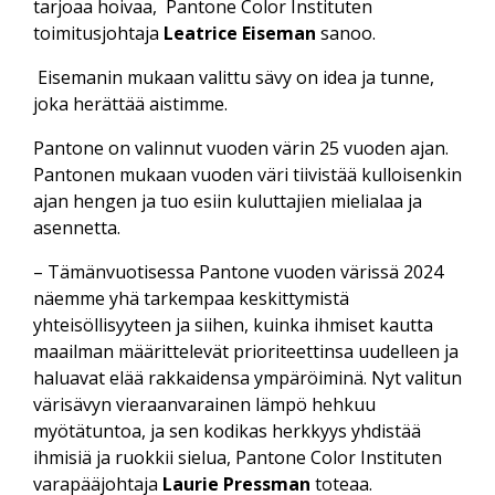
tarjoaa hoivaa, Pantone Color Instituten
toimitusjohtaja
Leatrice Eiseman
sanoo.
Eisemanin mukaan valittu sävy on idea ja tunne,
joka herättää aistimme.
Pantone on valinnut vuoden värin 25 vuoden ajan.
Pantonen mukaan vuoden väri tiivistää kulloisenkin
ajan hengen ja tuo esiin kuluttajien mielialaa ja
asennetta.
– Tämänvuotisessa Pantone vuoden värissä 2024
näemme yhä tarkempaa keskittymistä
yhteisöllisyyteen ja siihen, kuinka ihmiset kautta
maailman määrittelevät prioriteettinsa uudelleen ja
haluavat elää rakkaidensa ympäröiminä. Nyt valitun
värisävyn vieraanvarainen lämpö hehkuu
myötätuntoa, ja sen kodikas herkkyys yhdistää
ihmisiä ja ruokkii sielua, Pantone Color Instituten
varapääjohtaja
Laurie Pressman
toteaa.