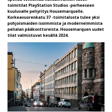
toimitilat PlayStation Studios -perheeseen
kuuluvalle peliyritys Housemarquelle.
Korkeavuorenkatu 37 -toimitalosta tulee yksi
pohjoismaiden isoimmista ja moderneimmista
pelialan pääkonttoreista. Housemarquen uudet
tilat valmistuvat kesällä 2024.