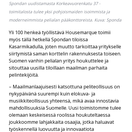
Spondan uudistamasta Korkeavuorenkatu 37 -
toimitalosta tulee yksi pohjoismaiden isoimmista ja
moderneimmista pelialan pääkonttoreista. Kuva: Sponda
Yli 100 henkeä työllistävä Housemarque toimii
myös tällä hetkellä Spondan tiloissa
Kasarmikadulla, joten muutto tarkoittaa yritykselle
siirtymistä saman korttelin rakennuksesta toiseen.
Suomen vanhin pelialan yritys houkuttelee ja
sitouttaa uusilla tiloillaan maailman parhaita
pelintekijöitä.
– Maailmanlaajuisesti katsottuna peliteollisuus on
nykypäivänä suurempi kuin elokuva- ja
musiikkiteollisuus yhteensä, mikä avaa innostavia
mahdollisuuksia Suomelle. Uusi toimistomme tulee
olemaan keskeisessä roolissa houkuteltaessa
joukkoomme lahjakkaita osaajia, jotka haluavat
työskennellä luovuutta ja innovaatiota