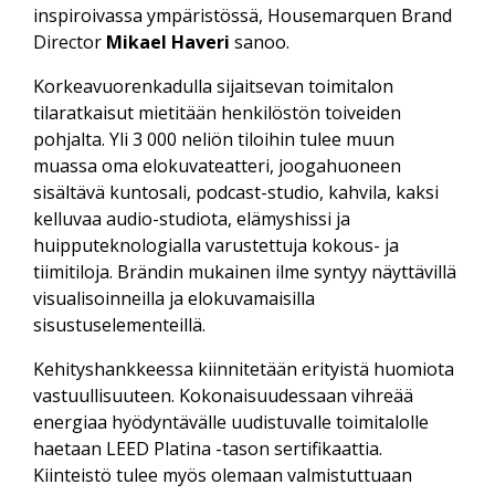
inspiroivassa ympäristössä, Housemarquen Brand
Director
Mikael Haveri
sanoo.
Korkeavuorenkadulla sijaitsevan toimitalon
tilaratkaisut mietitään henkilöstön toiveiden
pohjalta. Yli 3 000 neliön tiloihin tulee muun
muassa oma elokuvateatteri, joogahuoneen
sisältävä kuntosali, podcast-studio, kahvila, kaksi
kelluvaa audio-studiota, elämyshissi ja
huipputeknologialla varustettuja kokous- ja
tiimitiloja. Brändin mukainen ilme syntyy näyttävillä
visualisoinneilla ja elokuvamaisilla
sisustuselementeillä.
Kehityshankkeessa kiinnitetään erityistä huomiota
vastuullisuuteen. Kokonaisuudessaan vihreää
energiaa hyödyntävälle uudistuvalle toimitalolle
haetaan LEED Platina -tason sertifikaattia.
Kiinteistö tulee myös olemaan valmistuttuaan