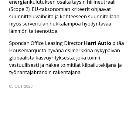
energiankulutuksen osalta täysin hiilineutraali
(Scope 2). EU-taksonomian kriteerit ohjaavat
suunnitteluvaiheita ja kohteeseen suunnitellaan
myös serveritilan hukkalämpöä hyödyntävää
lämmön talteenottoa.
Spondan Office Leasing Director
Harri Autio
pitää
Housemarqueta hyvänä esimerkkinä nykypäivän
globaalista kasvuyrityksestä, joka toimii
vastuullisesti ja näkee toimitilat kilpailutekijänä ja
työnantajabrändin rakentajana.
05
OCT 2023