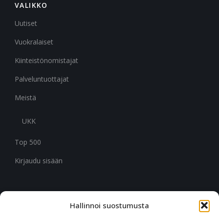
VALIKKO
Uutiset
Vuokralaiset
Kiinteistönomistajat
Palveluntuottajat
Meistä
UKK
Top 500
Kirjaudu sisään
Hallinnoi suostumusta
CITYMARK SUOMI