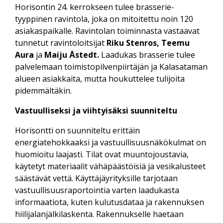
Horisontin 24. kerrokseen tulee brasserie-
tyyppinen ravintola, joka on mitoitettu noin 120
asiakaspaikalle. Ravintolan toiminnasta vastaavat
tunnetut ravintoloitsijat
Riku Stenros, Teemu
Aura
ja
Maiju Åstedt.
Laadukas brasserie tulee
palvelemaan toimistopilvenpiirtäjän ja Kalasataman
alueen asiakkaita, mutta houkuttelee tulijoita
pidemmältäkin.
Vastuulliseksi ja viihtyisäksi suunniteltu
Horisontti on suunniteltu erittäin
energiatehokkaaksi ja vastuullisuusnäkökulmat on
huomioitu laajasti. Tilat ovat muuntojoustavia,
käytetyt materiaalit vähäpäästöisiä ja vesikalusteet
säästävät vettä. Käyttäjäyrityksille tarjotaan
vastuullisuusraportointia varten laadukasta
informaatiota, kuten kulutusdataa ja rakennuksen
hiilijalanjälkilaskenta. Rakennukselle haetaan