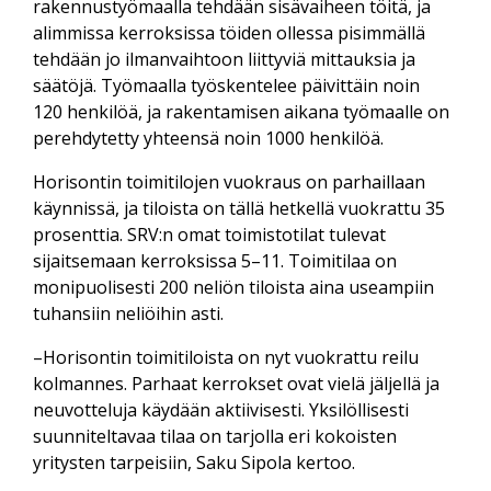
rakennustyömaalla tehdään sisävaiheen töitä, ja
alimmissa kerroksissa töiden ollessa pisimmällä
tehdään jo ilmanvaihtoon liittyviä mittauksia ja
säätöjä. Työmaalla työskentelee päivittäin noin
120 henkilöä, ja rakentamisen aikana työmaalle on
perehdytetty yhteensä noin 1000 henkilöä.
Horisontin toimitilojen vuokraus on parhaillaan
käynnissä, ja tiloista on tällä hetkellä vuokrattu 35
prosenttia. SRV:n omat toimistotilat tulevat
sijaitsemaan kerroksissa 5–11. Toimitilaa on
monipuolisesti 200 neliön tiloista aina useampiin
tuhansiin neliöihin asti.
–Horisontin toimitiloista on nyt vuokrattu reilu
kolmannes. Parhaat kerrokset ovat vielä jäljellä ja
neuvotteluja käydään aktiivisesti. Yksilöllisesti
suunniteltavaa tilaa on tarjolla eri kokoisten
yritysten tarpeisiin, Saku Sipola kertoo.