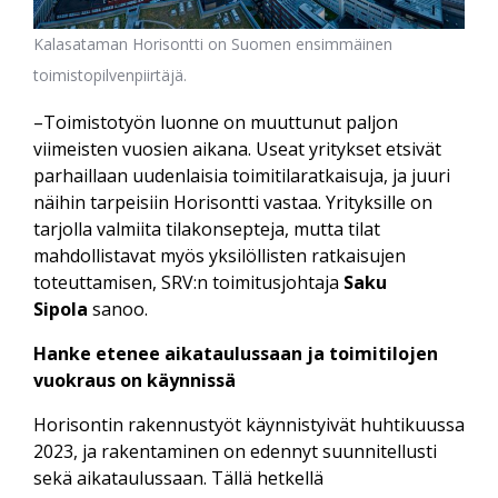
Kalasataman Horisontti on Suomen ensimmäinen
toimistopilvenpiirtäjä.
–Toimistotyön luonne on muuttunut paljon
viimeisten vuosien aikana. Useat yritykset etsivät
parhaillaan uudenlaisia toimitilaratkaisuja, ja juuri
näihin tarpeisiin Horisontti vastaa. Yrityksille on
tarjolla valmiita tilakonsepteja, mutta tilat
mahdollistavat myös yksilöllisten ratkaisujen
toteuttamisen, SRV:n toimitusjohtaja
Saku
Sipola
sanoo.
Hanke etenee aikataulussaan ja toimitilojen
vuokraus on käynnissä
Horisontin rakennustyöt käynnistyivät huhtikuussa
2023, ja rakentaminen on edennyt suunnitellusti
sekä aikataulussaan. Tällä hetkellä