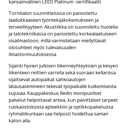
kansainvälinen LEED Platinum -sertifikaatti.
Tornitalon suunnittelussa on panostettu
laadukkaaseen työntekijäkokemukseen ja
terveellisyyteen. Akustiikka on suunniteltu huolella
ja talotekniikassa on panostettu korkealaatuiseen
sisäilmastoon, millä varmistetaan miellyttävät
olosuhteet myös tulevaisuuden
ilmastonmuutoksessa.
Sijainti hyvien julkisen liikenneyhteyksien ja kevyen
liikenteen reittien varrella sekä suoraan kellarissa
sijaitsevat autopaikat sähköautojen
latausasemineen tekevät työpaikalle kulkemisesta
sujuvaa. Kauppakeskus Redin monipuoliset
palvelut helpottavat arkea, kun päivittäiset tarpeet
ruokaostoksista apteekkiin ja optikkopalveluista
ryhmäliikuntaan saa helposti hoidettua saman
katon alla.