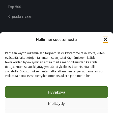
Top 500
Kirjaudu sisään
Hallinnoi suostumusta
CITYMARK SUOMI
Ruukinkuja 3
Parhaan käyttökokemuksen tarjoamiseksi käytämme tekniikoita, kuten
02330 Espoo
evästeitä, laitetietojen tallentamiseen ja/tai käyttämiseen. Näiden
tekniikoiden hyväksyminen antaa meille mahdollisuuden käsitellä
tietoja, kuten selauskäyttäytymistä tai yksilöllisiä tunnisteita tällä
+46 651 760 400
sivustolla. Suostumuksen antamatta jättäminen tai peruuttaminen voi
vaikuttaa haitallisesti tiettyihin ominaisuuksiin ja toimintoihin.
Tilaa Citymark-uutiskirje
Hyväksyä
Kieltäydy