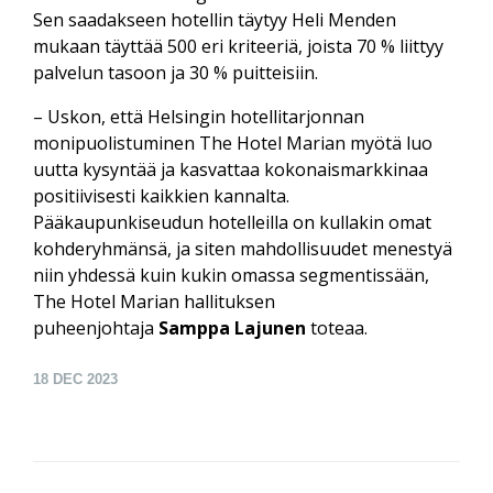
Sen saadakseen hotellin täytyy Heli Menden
mukaan täyttää 500 eri kriteeriä, joista 70 % liittyy
palvelun tasoon ja 30 % puitteisiin.
– Uskon, että Helsingin hotellitarjonnan
monipuolistuminen The Hotel Marian myötä luo
uutta kysyntää ja kasvattaa kokonaismarkkinaa
positiivisesti kaikkien kannalta.
Pääkaupunkiseudun hotelleilla on kullakin omat
kohderyhmänsä, ja siten mahdollisuudet menestyä
niin yhdessä kuin kukin omassa segmentissään,
The Hotel Marian hallituksen
puheenjohtaja
Samppa Lajunen
toteaa.
18
DEC 2023