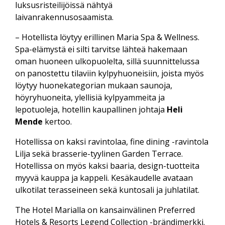
luksusristeilijöissä nähtyä
laivanrakennusosaamista.
– Hotellista löytyy erillinen Maria Spa & Wellness.
Spa-elämystä ei silti tarvitse lähteä hakemaan
oman huoneen ulkopuolelta, sillä suunnittelussa
on panostettu tilaviin kylpyhuoneisiin, joista myös
löytyy huonekategorian mukaan saunoja,
höyryhuoneita, ylellisiä kylpyammeita ja
lepotuoleja, hotellin kaupallinen johtaja
Heli
Mende
kertoo.
Hotellissa on kaksi ravintolaa, fine dining -ravintola
Lilja sekä brasserie-tyylinen Garden Terrace.
Hotellissa on myös kaksi baaria, design-tuotteita
myyvä kauppa ja kappeli. Kesäkaudelle avataan
ulkotilat terasseineen sekä kuntosali ja juhlatilat.
The Hotel Marialla on kansainvälinen Preferred
Hotels & Resorts Legend Collection -brändimerkki.