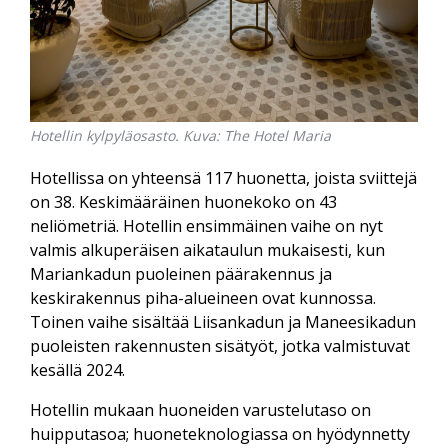
Hotellin kylpyläosasto. Kuva: The Hotel Maria
Hotellissa on yhteensä 117 huonetta, joista sviittejä
on 38. Keskimääräinen huonekoko on 43
neliömetriä. Hotellin ensimmäinen vaihe on nyt
valmis alkuperäisen aikataulun mukaisesti, kun
Mariankadun puoleinen päärakennus ja
keskirakennus piha-alueineen ovat kunnossa.
Toinen vaihe sisältää Liisankadun ja Maneesikadun
puoleisten rakennusten sisätyöt, jotka valmistuvat
kesällä 2024.
Hotellin mukaan huoneiden varustelutaso on
huipputasoa; huoneteknologiassa on hyödynnetty