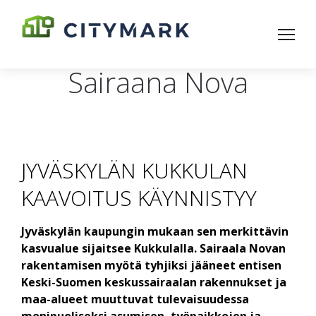
Sairaana Nova
JYVÄSKYLÄN KUKKULAN
KAAVOITUS KÄYNNISTYY
Jyväskylän kaupungin mukaan sen merkittävin
kasvualue sijaitsee Kukkulalla. Sairaala Novan
rakentamisen myötä tyhjiksi jääneet entisen
Keski-Suomen keskussairaalan rakennukset ja
maa-alueet muuttuvat tulevaisuudessa