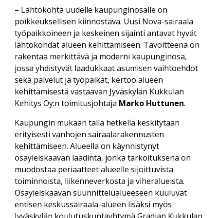
– Lähtökohta uudelle kaupunginosalle on
poikkeuksellisen kiinnostava. Uusi Nova-sairaala
työpaikkoineen ja keskeinen sijainti antavat hyvät
lähtökohdat alueen kehittämiseen. Tavoitteena on
rakentaa merkittävä ja moderni kaupunginosa,
jossa yhdistyvät laadukkaat asumisen vaihtoehdot
sekä palvelut ja työpaikat, kertoo alueen
kehittämisestä vastaavan Jyväskylän Kukkulan
Kehitys Oy:n toimitusjohtaja
Marko Huttunen
.
Kaupungin mukaan tällä hetkellä keskitytään
erityisesti vanhojen sairaalarakennusten
kehittämiseen. Alueella on käynnistynyt
osayleiskaavan laadinta, jonka tarkoituksena on
muodostaa periaatteet alueelle sijoittuvista
toiminnoista, liikenneverkosta ja viheralueista.
Osayleiskaavan suunnittelualueeseen kuuluvat
entisen keskussairaala-alueen lisäksi myös
Jyväskylän koulutuskuntayhtymä Gradian Kukkulan