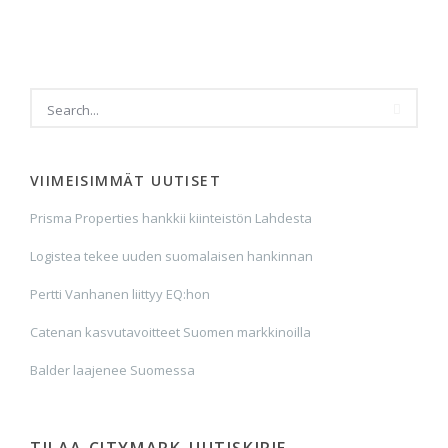
VIIMEISIMMÄT UUTISET
Prisma Properties hankkii kiinteistön Lahdesta
Logistea tekee uuden suomalaisen hankinnan
Pertti Vanhanen liittyy EQ:hon
Catenan kasvutavoitteet Suomen markkinoilla
Balder laajenee Suomessa
TILAA CITYMARK-UUTISKIRJE