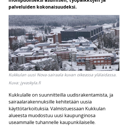
monipuoliseksi asumisen, työpaikkojen ja
palveluiden kokonaisuudeksi.
Kukkulan uusi Nova-sairaala kuvan oikeassa ylälaidassa.
Kuva: jyvaskyla.fi
Kukkulalle on suunnitteilla uudisrakentamista, ja
sairaalarakennuksille kehitetään uusia
käyttötarkoituksia. Valmistuessaan Kukkulan
alueesta muodostuu uusi kaupunginosa
useammalle tuhannelle kaupunkilaiselle.