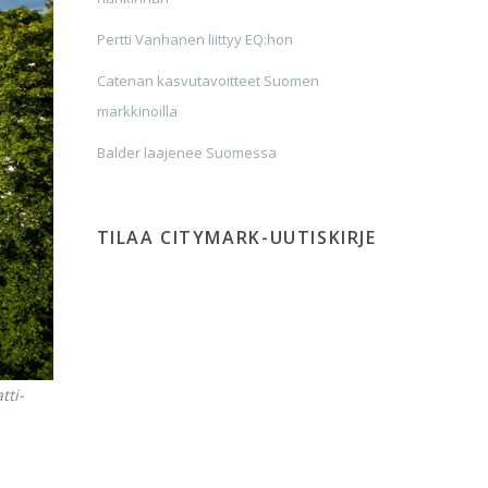
Pertti Vanhanen liittyy EQ:hon
Catenan kasvutavoitteet Suomen
markkinoilla
Balder laajenee Suomessa
TILAA CITYMARK-UUTISKIRJE
tti-