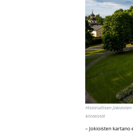
Historiallisen Jokioist
kiinteistöt
– Jokioisten kartano 