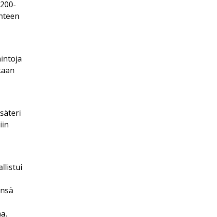
 200-
ohteen
intoja
ukaan
 säteri
iin
llistui
ensä
a,