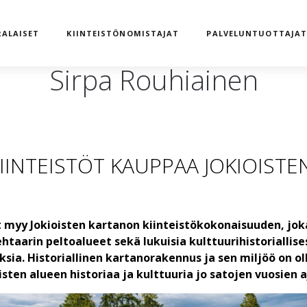
ALAISET
KIINTEISTÖNOMISTAJAT
PALVELUNTUOTTAJA
Sirpa Rouhiainen
IINTEISTÖT KAUPPAA JOKIOISTE
t myy Jokioisten kartanon kiinteistökokonaisuuden, jok
ehtaarin peltoalueet sekä lukuisia kulttuurihistoriallise
sia. Historiallinen kartanorakennus ja sen miljöö on ol
sten alueen historiaa ja kulttuuria jo satojen vuosien a