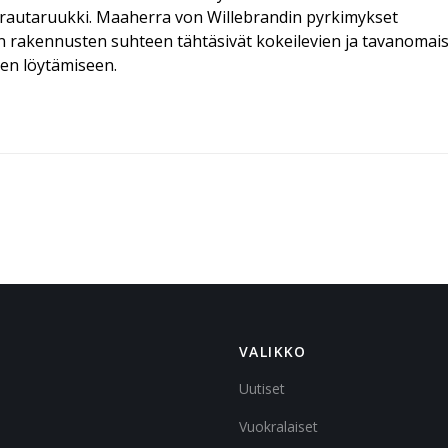
a rautaruukki. Maaherra von Willebrandin pyrkimykset
en rakennusten suhteen tähtäsivät kokeilevien ja tavanomai
jen löytämiseen.
VALIKKO
Uutiset
Vuokralaiset