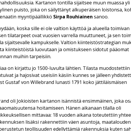
ahdollisuuksia. Kartanon tontilla sijaitsee muun muassa yli
yylinen puisto, joka on säilyttänyt alkuperäisen loistonsa, k
enaatin myyntipäällikkö
Sirpa Rouhiainen
sanoo.
dään, koska sille ei ole valtion käyttöä ja alueella toimivan
 tilatarpeet ovat vuosien varrella muuttuneet, ja sen toim
lla sijaitsevalle kampukselle. Valtion kiinteistöstrategian m
sta kiinteistöistä luovutaan ja omistukseen sidotut pääomat
nnan muihin tarpeisiin.
riaa on kirjattu jo 1500-luvulta lähtien. Tilasta muodostettiin
uivat ja hajosivat useisiin käsiin kunnes se jälleen yhdistett
t Gustaf von Willebrand lunasti 1791 koko jättiläismäisen
nd oli Jokioisten kartanon isännistä ensimmäinen, joka osa
aaomaisuutensa hoitamiseen. Hänen aikanaan tilalla oli
kkeuksellisen mittavaa: 18 vuoden aikana toteutettiin yhte
kennuksen lisäksi rakennettiin väen asuntoja, maatalouden
perustetun teollisuuden edellyttämiä rakennuksia kuten sah