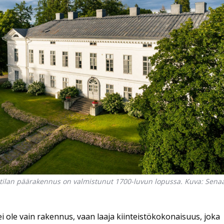
en tilan päärakennus on valmistunut 1700-luvun lopussa. Kuva: Senaa
ei ole vain rakennus, vaan laaja kiinteistökokonaisuus, joka