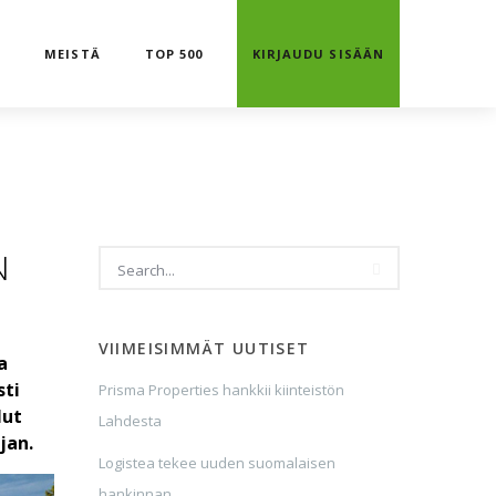
T
MEISTÄ
TOP 500
KIRJAUDU SISÄÄN
N
VIIMEISIMMÄT UUTISET
a
sti
Prisma Properties hankkii kiinteistön
lut
Lahdesta
jan.
Logistea tekee uuden suomalaisen
hankinnan