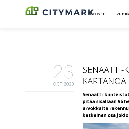
UUTISET
VUOKR
23
SENAATTI-K
KARTANOA
OCT 2023
Senaatti-kiinteistö
pitää sisällään 96 h
arvokkaita rakennuk
keskeinen osa Jokioi