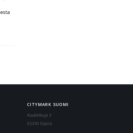
sesta
CITYMARK SUOMI
Ruukinkuja 3
02330 Espoo