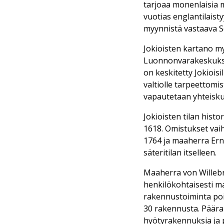
tarjoaa monenlaisia m
vuotias englantilaist
myynnistä vastaava S
Jokioisten kartano myy
Luonnonvarakeskuksen
on keskitetty Jokioisi
valtiolle tarpeettomi
vapautetaan yhteisku
Jokioisten tilan histo
1618. Omistukset vaiht
1764 ja maaherra Erns
säteritilan itselleen.
Maaherra von Willebra
henkilökohtaisesti m
rakennustoiminta poi
30 rakennusta. Päära
hyötyrakennuksia ja 