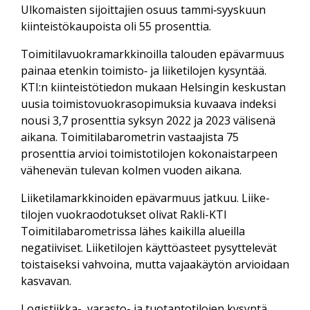
Ulkomaisten sijoittajien osuus tammi‑syyskuun
kiinteistö­kaupoista oli 55 prosenttia.
Toimitilavuokramarkkinoilla talouden epä­varmuus
painaa etenkin toimisto‑ ja liike­tilojen kysyntää.
KTI:n kiinteistötiedon mukaan Helsingin keskustan
uusia toimisto­vuokra­sopimuksia kuvaava indeksi
nousi 3,7 prosenttia syksyn 2022 ja 2023 välisenä
aikana. Toimitila­barometrin vastaajista 75
prosenttia arvioi toimisto­tilojen kokonais­tarpeen
vähenevän tulevan kolmen vuoden aikana.
Liiketilamarkkinoiden epävarmuus jatkuu. Liike­
tilojen vuokra­odotukset olivat Rakli-KTI
Toimitilabarometrissa lähes kaikilla alueilla
negatiiviset. Liike­tilojen käyttö­asteet pysyttelevät
toistaiseksi vahvoina, mutta vajaa­käytön arvioidaan
kasvavan.
Logistiikka-, varasto- ja tuotanto­tilojen kysyntä