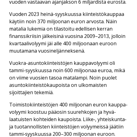
vuoden vastaavan ajan­jakson 6 miljardista eurosta.
Vuoden 2023 heinä-syyskuussa kiinteistö­kauppaa
käytiin noin 370 miljoonan euron arvosta. Näin
matalia lukemia on tilastoitu edellisen kerran
finanssi­kriisin jälkeisinä vuosina 2009–2013, jolloin
kvartaali­volyymi jäi alle 400 miljoonaan euroon
muutamana vuosineljänneksenä.
Vuokra-asuntokiinteistöjen kauppa­volyymi oli
tammi-syyskuussa noin 600 miljoonaa euroa, mikä
on viime vuosien tasoa matalampi. Noin puolet
asuntokiinteistö­kaupoista on ulkomaisten
sijoittajien tekemiä.
Toimistokiinteistöjen 400 miljoonan euron kauppa­
volyymi koostuu pääosin suurehkojen ja hyvä­
laatuisten kohteiden kaupoista. Liike‑, yhteis­kunta‑
ja tuotannollisten kiinteistöjen volyymeissä jäätiin
tammi‑syyskuussa 200–300 miljoonan euroon.