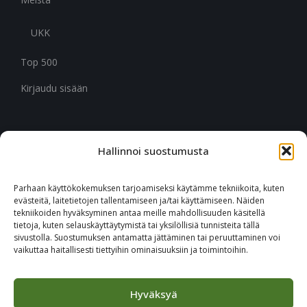
UKK
Top 500
Kirjaudu sisään
Hallinnoi suostumusta
CITYMARK SUOMI
Ruukinkuja 3
Parhaan käyttökokemuksen tarjoamiseksi käytämme tekniikoita, kuten
02330 Espoo
evästeitä, laitetietojen tallentamiseen ja/tai käyttämiseen. Näiden
tekniikoiden hyväksyminen antaa meille mahdollisuuden käsitellä
tietoja, kuten selauskäyttäytymistä tai yksilöllisiä tunnisteita tällä
+46 651 760 400
sivustolla. Suostumuksen antamatta jättäminen tai peruuttaminen voi
vaikuttaa haitallisesti tiettyihin ominaisuuksiin ja toimintoihin.
Tilaa Citymark-uutiskirje
Hyväksyä