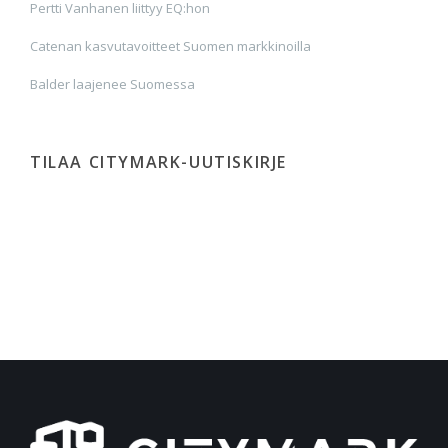
Pertti Vanhanen liittyy EQ:hon
Catenan kasvutavoitteet Suomen markkinoilla
Balder laajenee Suomessa
TILAA CITYMARK-UUTISKIRJE