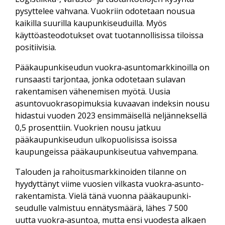
pysyttelee vahvana. Vuokriin odotetaan nousua
kaikilla suurilla kaupunki­seuduilla. Myös
käyttöaste­odotukset ovat tuotannollisissa tiloissa
positiivisia.
Pääkaupunkiseudun vuokra‑asunto­­markkinoilla on
runsaasti tarjontaa, jonka odotetaan sulavan
rakentamisen vähenemisen myötä. Uusia
asuntovuokra­sopimuksia kuvaavan indeksin nousu
hidastui vuoden 2023 ensimmäisellä neljänneksellä
0,5 prosenttiin. Vuokrien nousu jatkuu
pääkaupunki­seudun ulko­puolisissa isoissa
kaupungeissa pääkaupunki­seutua vahvempana.
Talouden ja rahoitus­markkinoiden tilanne on
hyydyttänyt viime vuosien vilkasta vuokra‑asunto­
rakentamista. Vielä tänä vuonna pääkaupunki­
seudulle valmistuu ennätys­määrä, lähes 7 500
uutta vuokra‑asuntoa, mutta ensi vuodesta alkaen