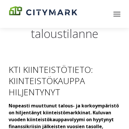
taloustilanne
KTI KIINTEISTÖTIETO:
KIINTEISTÖKAUPPA
HILJENTYNYT
Nopeasti muuttunut talous- ja korkoympäristö
on hiljentänyt kiinteistö­markkinat. Kuluvan
vuoden kiinteistökauppa­volyymi on hyytynyt
finanssi­kriisin jälkeisten vuosien tasolle,