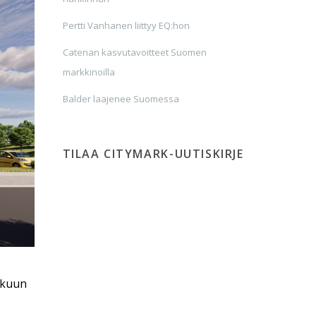
Pertti Vanhanen liittyy EQ:hon
Catenan kasvutavoitteet Suomen
markkinoilla
Balder laajenee Suomessa
TILAA CITYMARK-UUTISKIRJE
akuun