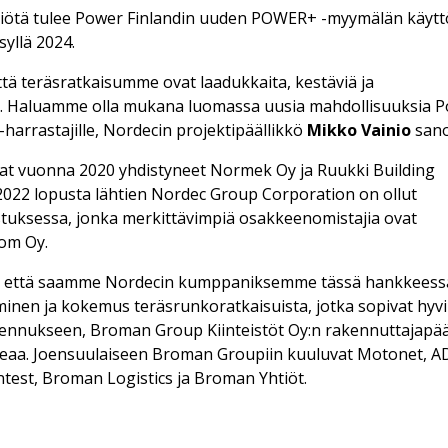
eliötä tulee Power Finlandin uuden POWER+ -myymälän käytt
yllä 2024.
tä teräsratkaisumme ovat laadukkaita, kestäviä ja
. Haluamme olla mukana luomassa uusia mahdollisuuksia 
l-harrastajille, Nordecin projektipäällikkö
Mikko Vainio
sano
vat vuonna 2020 yhdistyneet Normek Oy ja Ruukki Building
022 lopusta lähtien Nordec Group Corporation on ollut
tuksessa, jonka merkittävimpiä osakkeenomistajia ovat
nom Oy.
ä, että saamme Nordecin kumppaniksemme tässä hankkeess
minen ja kokemus teräsrunkoratkaisuista, jotka sopivat hyv
ennukseen, Broman Group Kiinteistöt Oy:n rakennuttajapää
eaa. Joensuulaiseen Broman Groupiin kuuluvat Motonet, A
test, Broman Logistics ja Broman Yhtiöt.