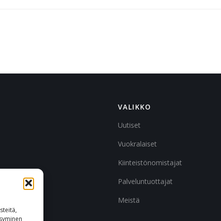
VALIKKO
Uutiset
Vuokralaiset
Kiinteistönomistajat
Palveluntuottajat
Meistä
teitä,
ksyminen