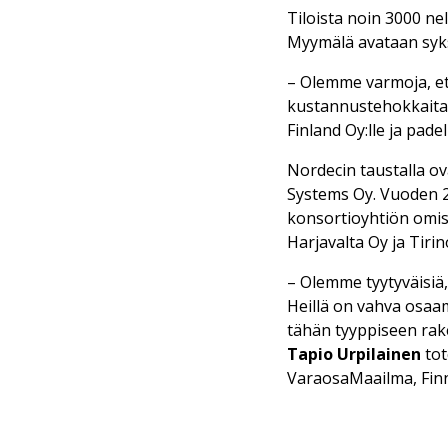
Tiloista noin 3000 n
Myymälä avataan syks
– Olemme varmoja, et
kustannustehokkaita
Finland Oy:lle ja pade
Nordecin taustalla o
Systems Oy. Vuoden 2
konsortioyhtiön omis
Harjavalta Oy ja Tiri
– Olemme tyytyväisi
Heillä on vahva osaa
tähän tyyppiseen rak
Tapio Urpilainen
tot
VaraosaMaailma, Finn