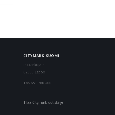
CITYMARK SUOMI
Ruukinkuja 3
02330 Espoo
+46 651 760 400
Tilaa Citymark-uutiskirje