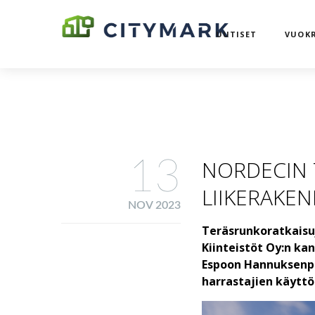
UUTISET
VUOKR
13
NORDECIN
LIIKERAKE
NOV 2023
Teräsrunkoratkaisu
Kiinteistöt Oy:n ka
Espoon Hannuksenpe
harrastajien käyttö