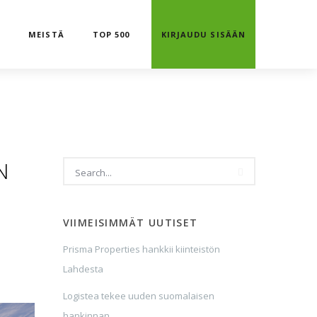
T
MEISTÄ
TOP 500
KIRJAUDU SISÄÄN
N
VIIMEISIMMÄT UUTISET
a
Prisma Properties hankkii kiinteistön
Lahdesta
Logistea tekee uuden suomalaisen
hankinnan