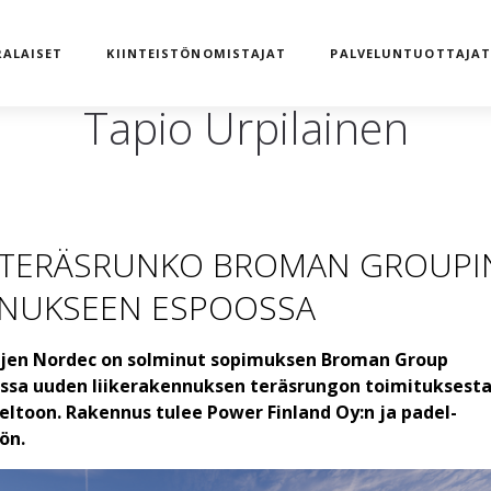
ALAISET
KIINTEISTÖNOMISTAJAT
PALVELUNTUOTTAJA
Tapio Urpilainen
 TERÄSRUNKO BROMAN GROUPI
NNUKSEEN ESPOOSSA
jen Nordec on solminut sopimuksen Broman Group
nssa uuden liikerakennuksen teräsrungon toimituksest
ltoon. Rakennus tulee Power Finland Oy:n ja padel-
ön.