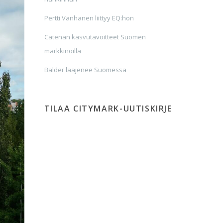
Pertti Vanhanen liittyy EQ:hon
Catenan kasvutavoitteet Suomen
markkinoilla
Balder laajenee Suomessa
TILAA CITYMARK-UUTISKIRJE