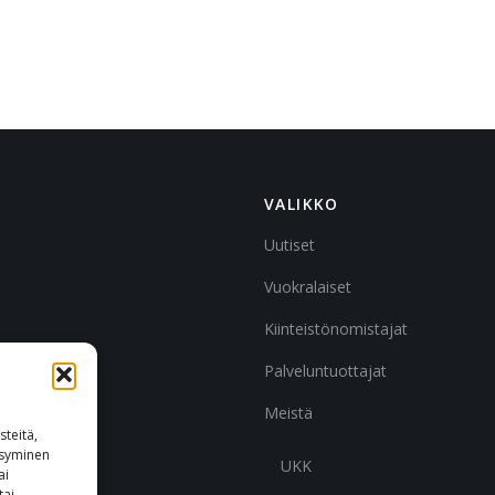
VALIKKO
Uutiset
Vuokralaiset
Kiinteistönomistajat
Palveluntuottajat
Meistä
teitä,
ksyminen
UKK
ai
tai