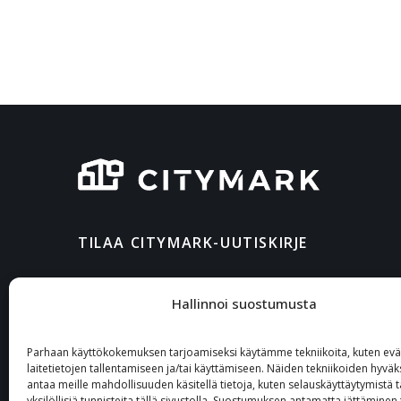
TILAA CITYMARK-UUTISKIRJE
Hallinnoi suostumusta
Parhaan käyttökokemuksen tarjoamiseksi käytämme tekniikoita, kuten eväs
laitetietojen tallentamiseen ja/tai käyttämiseen. Näiden tekniikoiden hyvä
antaa meille mahdollisuuden käsitellä tietoja, kuten selauskäyttäytymistä t
yksilöllisiä tunnisteita tällä sivustolla. Suostumuksen antamatta jättäminen 