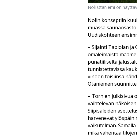
Noli Otaniemi on näyttä
Nolin konseptiin kuu
muassa saunaosasto, y
Uudiskohteen ensimm
– Sijainti Tapiolan j
omaleimaista maamerk
punatiiliseltä jalust
tunnistettavissa kauk
vinoon toisiinsa näh
Otaniemen suunnittel
– Tornien julkisivua on
vaihtelevan näköisen e
Siipisäleiden asettel
harvenevat ylöspäin
vaikutelman. Samalla 
mikä vähentää tiloje