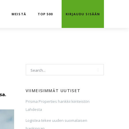
T
MEISTÄ
TOP 500
KIRJAUDU SISÄÄN
VIIMEISIMMÄT UUTISET
sa.
Prisma Properties hankkii kiinteistön
Lahdesta
Logistea tekee uuden suomalaisen
hankinnan