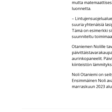
mutta matemaattisesti
luonnetta.
– Lintujensuojelualue
suuria yhtenäisiä las
Tämä on esimerkki sii
suunniteltu toimima
Otaniemen Nolille tav
päivittäistavarakaupa
aurinkopaneelit. Päi
kiinteistön lämmityk
Noli Otaniemi on seit
Ensimmäinen Noli ava
marraskuun 2023 alu