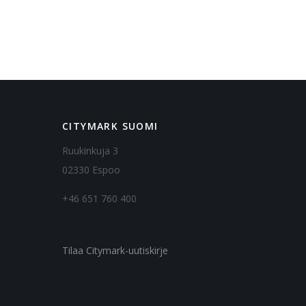
CITYMARK SUOMI
Ruukinkuja 3
02330 Espoo
+46 651 760 400
Tilaa Citymark-uutiskirje