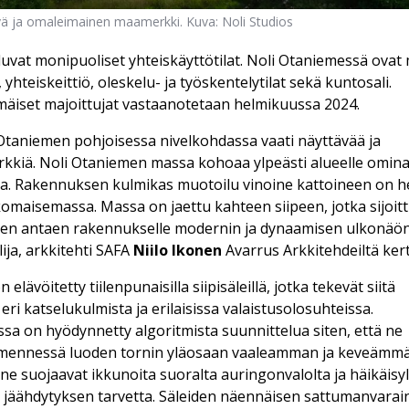
vä ja omaleimainen maamerkki. Kuva: Noli Studios
luvat monipuoliset yhteiskäyttötilat. Noli Otaniemessä ova
hteiskeittiö, oleskelu- ja työskentelytilat sekä kuntosali.
äiset majoittujat vastaanotetaan helmikuussa 2024.
a Otaniemen pohjoisessa nivelkohdassa vaati näyttävää ja
kiä. Noli Otaniemen massa kohoaa ylpeästi alueelle omina
alta. Rakennuksen kulmikas muotoilu vinoine kattoineen on h
omaisemassa. Massa on jaettu kahteen siipeen, jotka sijoit
den antaen rakennukselle modernin ja dynaamisen ulkonäön
ija, arkkitehti SAFA
Niilo Ikonen
Avarrus Arkkitehdeiltä ker
 elävöitetty tiilenpunaisilla siipisäleillä, jotka tekevät siitä
ri katselukulmista ja erilaisissa valaistusolosuhteissa.
ussa on hyödynnetty algoritmista suunnittelua siten, että ne
 mennessä luoden tornin yläosaan vaaleamman ja keveämm
ne suojaavat ikkunoita suoralta auringonvalolta ja häikäisyl
n jäähdytyksen tarvetta. Säleiden näennäisen sattumanvarai