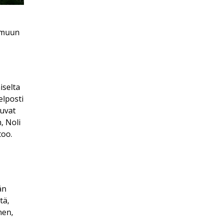
t muun
iselta
elposti
tuvat
, Noli
too.
än
tä,
nen,