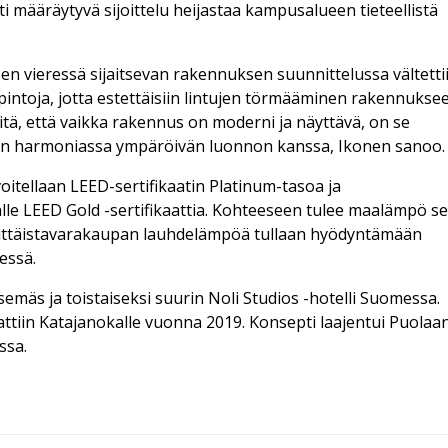
 määräytyvä sijoittelu heijastaa kampusalueen tieteellistä
en vieressä sijaitsevan rakennuksen suunnittelussa vältetti
ipintoja, jotta estettäisiin lintujen törmääminen rakennukse
tä, että vaikka rakennus on moderni ja näyttävä, on se
an harmoniassa ympäröivän luonnon kanssa, Ikonen sanoo
oitellaan LEED-sertifikaatin Platinum-tasoa ja
lle LEED Gold -sertifikaattia. Kohteeseen tulee maalämpö s
vittäistavarakaupan lauhdelämpöä tullaan hyödyntämään
sessä.
semäs ja toistaiseksi suurin Noli Studios -hotelli Suomessa.
ttiin Katajanokalle vuonna 2019. Konsepti laajentui Puolaa
ssa.