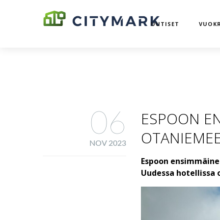
UUTISET
VUOKR
06
ESPOON EN
OTANIEME
NOV 2023
Espoon ensimmäinen
Uudessa hotellissa o