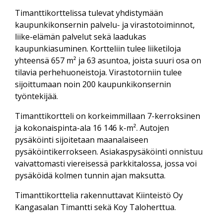
Timanttikorttelissa tulevat yhdistymään
kaupunkikonsernin palvelu- ja virastotoiminnot,
liike-elämän palvelut sekä laadukas
kaupunkiasuminen. Kortteliin tulee liiketiloja
yhteensä 657 m² ja 63 asuntoa, joista suuri osa on
tilavia perhehuoneistoja. Virastotorniin tulee
sijoittumaan noin 200 kaupunkikonsernin
työntekijää.
Timanttikortteli on korkeimmillaan 7-kerroksinen
ja kokonaispinta-ala 16 146 k-m². Autojen
pysäköinti sijoitetaan maanalaiseen
pysäköintikerrokseen. Asiakaspysäköinti onnistuu
vaivattomasti viereisessä parkkitalossa, jossa voi
pysäköidä kolmen tunnin ajan maksutta.
Timanttikorttelia rakennuttavat Kiinteistö Oy
Kangasalan Timantti sekä Koy Taloherttua.