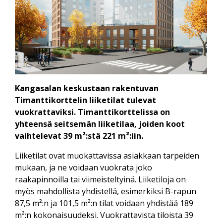
Kangasalan keskustaan rakentuvan
Timanttikorttelin liiketilat tulevat
vuokrattaviksi. Timanttikorttelissa on
yhteensä seitsemän liiketilaa, joiden koot
vaihtelevat 39 m²:stä 221 m²:iin.
Liiketilat ovat muokattavissa asiakkaan tarpeiden
mukaan, ja ne voidaan vuokrata joko
raakapinnoilla tai viimeisteltyinä. Liiketiloja on
myös mahdollista yhdistellä, esimerkiksi B-rapun
87,5 m²:n ja 101,5 m²:n tilat voidaan yhdistää 189
m²:n kokonaisuudeksi. Vuokrattavista tiloista 39