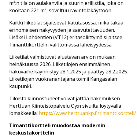
m²:n tila on aulakahvila ja suurin erillistila, joka on
kooltaan 221 m², soveltuu ravintolakäyttöön.
Kaikki liiketilat sijaitsevat katutasossa, mikä takaa
erinomaisen näkyvyyden ja saavutettavuuden.
Lisäksi Lahdentien (VT12) eritasoliittymä sijaitsee
Timanttikorttelin välittömässä läheisyydessä.
Liiketilat valmistuvat alustavan arvion mukaan
heinäkuussa 2026. Liiketilojen ensimmäinen
hakuvaihe käynnistyy 28.1.2025 ja päättyy 28.2.2025.
Liiketilojen vuokranantajana toimii Kangasalan
kaupunki.
Tiloista kiinnostuneet voivat jättää hakemuksen
Herttuan Kiinteistöpalvelu Oy:n sivuilta löytyvällä
lomakkeella:
https://www.herttuankp.fi/timanttikortteli/
Timanttikortteli muodostaa modernin
keskustakorttelin