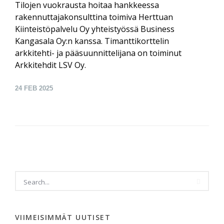
Tilojen vuokrausta hoitaa hankkeessa
rakennuttajakonsulttina toimiva Herttuan
Kiinteistöpalvelu Oy yhteistyössä Business
Kangasala Oy:n kanssa. Timanttikorttelin
arkkitehti- ja pääsuunnittelijana on toiminut
Arkkitehdit LSV Oy.
24
FEB 2025
VIIMEISIMMÄT UUTISET