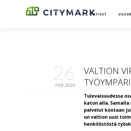
UUTISET
VUOKR
26
VALTION VI
TYÖYMPÄRI
FEB 2024
Tulevaisuudessa osa
katon alla. Samalla 
palvelut kootaan jul
on valtion uusi toim
henkilöstöstä työs