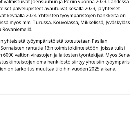
öt valmistuivat Joensuuhun ja Poriin vuonna 2023. Lahdessa 
set palvelupisteet avautuivat kesällä 2023, ja yhteiset
uvat keväällä 2024. Yhteisten työympäristöjen hankkeita on
nissä myös mm. Turussa, Kouvolassa, Mikkelissä, Jyväskyläss
a Rovaniemellä.
on yhteisistä työympäristöistä toteutetaan Pasilan
örnäisten rantatie 13:n toimistokiinteistöön, joissa tulisi
6000 valtion virastojen ja laitosten työntekijää. Myös Senaa
stuskiinteistöjen oma henkilöstö siirtyy yhteisiin työympäris
ien on tarkoitus muuttaa tiloihin vuoden 2025 aikana.