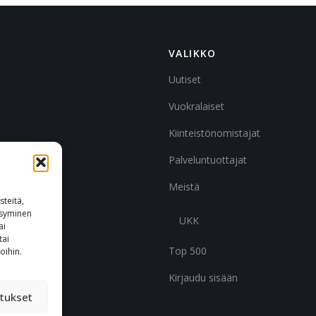
VALIKKO
Uutiset
Vuokralaiset
Kiinteistönomistajat
Palveluntuottajat
Meistä
teitä,
ksyminen
UKK
ai
tai
Top 500
oihin.
Kirjaudu sisään
tukset