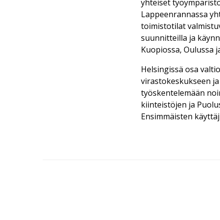
yhteiset työympärist
Lappeenrannassa yhtei
toimistotilat valmist
suunnitteilla ja käyn
Kuopiossa, Oulussa j
Helsingissä osa valti
virastokeskukseen ja S
työskentelemään noin 
kiinteistöjen ja Puolu
Ensimmäisten käyttäj