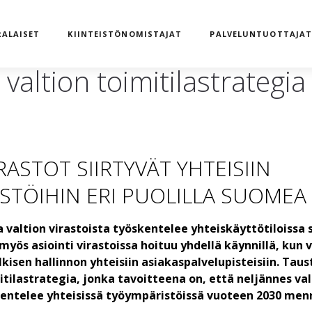
ALAISET
KIINTEISTÖNOMISTAJAT
PALVELUNTUOTTAJA
valtion toimitilastrategia
RASTOT SIIRTYVÄT YHTEISIIN
STÖIHIN ERI PUOLILLA SUOMEA
 valtion virastoista työskentelee yhteiskäyttötiloissa
myös asiointi virastoissa hoituu yhdellä käynnillä, kun 
kisen hallinnon yhteisiin asiakaspalvelupisteisiin. Taus
itilastrategia, jonka tavoitteena on, että neljännes val
kentelee yhteisissä työympäristöissä vuoteen 2030 men