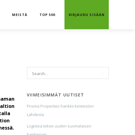
T
MEISTÄ
TOP 500
KIRJAUDU SISÄÄN
VIIMEISIMMÄT UUTISET
 saman
valtion
Prisma Properties hankkii kiinteistön
talla
Lahdesta
tion
Logistea tekee uuden suomalaisen
nessä.
hankinnan