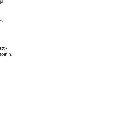
ja
ä,
tti-
töihin.