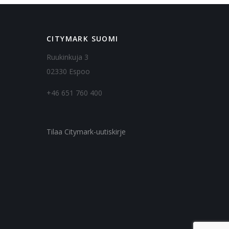
CITYMARK SUOMI
Ruukinkuja 3
02330 Espoo
+46 651 760 400
Tilaa Citymark-uutiskirje