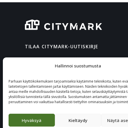
TILAA CITYMARK-UUTISKIRJE
Hallinnoi suostumusta
Parhaan käyttökokemuksen tarjoamiseksi käytämme tekniikoita, kuten eväs
laitetietojen tallentamiseen ja/tai käyttämiseen. Näiden tekniikoiden hyvä
antaa meille mahdollisuuden käsitellä tietoja, kuten selauskäyttäytymistä t
yksilöllisiä tunnisteita tällä sivustolla. Suostumuksen antamatta jättäminen 
peruuttaminen voi vaikuttaa haitallisesti tiettyihin ominaisuuksiin ja toimint
Hyväksyä
Kieltäydy
Näytä ase