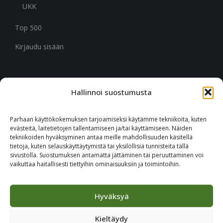
UKK
Top 500
Kirjaudu sisään
Hallinnoi suostumusta
CITYMARK SUOMI
Ruukinkuja 3
Parhaan käyttökokemuksen tarjoamiseksi käytämme tekniikoita, kuten
02330 Espoo
evästeitä, laitetietojen tallentamiseen ja/tai käyttämiseen. Näiden
tekniikoiden hyväksyminen antaa meille mahdollisuuden käsitellä
tietoja, kuten selauskäyttäytymistä tai yksilöllisiä tunnisteita tällä
+46 651 760 400
sivustolla. Suostumuksen antamatta jättäminen tai peruuttaminen voi
vaikuttaa haitallisesti tiettyihin ominaisuuksiin ja toimintoihin.
Tilaa Citymark-uutiskirje
Hyväksyä
Kieltäydy