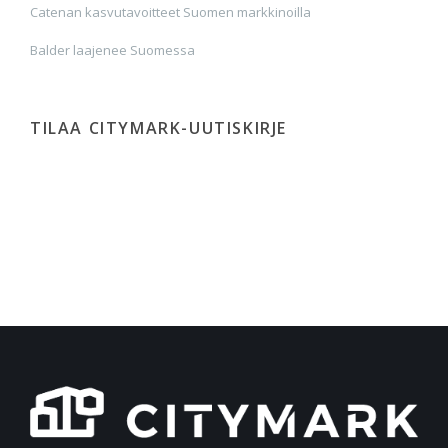
Catenan kasvutavoitteet Suomen markkinoilla
Balder laajenee Suomessa
TILAA CITYMARK-UUTISKIRJE