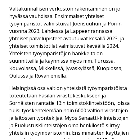
Valtakunnallisen verkoston rakentaminen on jo
hyvässä vauhdissa. Ensimmäiset yhteiset
työympäristöt valmistuivat Joensuuhun ja Poriin
vuonna 2023. Lahdessa ja Lappeenrannassa
yhteiset palvelupisteet avautuivat kesällä 2023, ja
yhteiset toimistotilat valmistuvat keväällä 2024.
Yhteisten työympäristöjen hankkeita on
suunnitteilla ja käynnissä myös mm. Turussa,
Kouvolassa, Mikkelissä, Jyväskylässä, Kuopiossa,
Oulussa ja Rovaniemellä.
Helsingissä osa valtion yhteisistä työympäristöistä
toteutetaan Pasilan virastokeskukseen ja
Sörnäisten rantatie 13:n toimistokiinteistöön, joissa
tulisi työskentelemään noin 6000 valtion virastojen
ja laitosten työntekijää. Myös Senaatti-kiinteistöjen
ja Puolustuskiinteistöjen oma henkilöstö siirtyy
yhteisiin työympäristöihin. Ensimmäisten käyttäjien