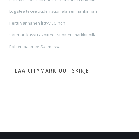
Logistea tekee uuden suomalaisen hankinnan
Pertti Vanhanen liittyy EQ:hon
Catenan kasvutavoitteet Suomen markkinoilla
Balder laajenee Suomessa
TILAA CITYMARK-UUTISKIRJE