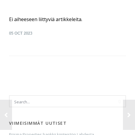
Ei aiheeseen liittyviä artikkeleita.
05
OCT 2023
VIIMEISIMMÄT UUTISET
Prisma Properties hankkii kiinteistön Lahdesta