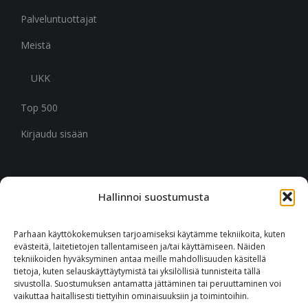
Palveluntuottajat
Meistä
UKK
Top 500
Kirjaudu sisään
Hallinnoi suostumusta
CITYMARK SUOMI
Ruukinkuja 3
Parhaan käyttökokemuksen tarjoamiseksi käytämme tekniikoita, kuten
02330 Espoo
evästeitä, laitetietojen tallentamiseen ja/tai käyttämiseen. Näiden
tekniikoiden hyväksyminen antaa meille mahdollisuuden käsitellä
tietoja, kuten selauskäyttäytymistä tai yksilöllisiä tunnisteita tällä
+46 651 760 400
sivustolla. Suostumuksen antamatta jättäminen tai peruuttaminen voi
vaikuttaa haitallisesti tiettyihin ominaisuuksiin ja toimintoihin.