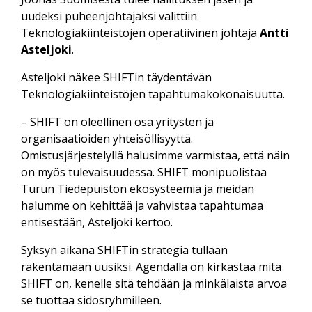
uudeksi puheenjohtajaksi valittiin
Teknologiakiinteistöjen operatiivinen johtaja
Antti
Asteljoki
.
Asteljoki näkee SHIFTin täydentävän
Teknologiakiinteistöjen tapahtumakokonaisuutta.
– SHIFT on oleellinen osa yritysten ja
organisaatioiden yhteisöllisyyttä.
Omistusjärjestelyllä halusimme varmistaa, että näin
on myös tulevaisuudessa. SHIFT monipuolistaa
Turun Tiedepuiston ekosysteemiä ja meidän
halumme on kehittää ja vahvistaa tapahtumaa
entisestään, Asteljoki kertoo.
Syksyn aikana SHIFTin strategia tullaan
rakentamaan uusiksi. Agendalla on kirkastaa mitä
SHIFT on, kenelle sitä tehdään ja minkälaista arvoa
se tuottaa sidosryhmilleen.