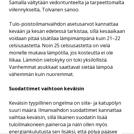
Samalla vältytään vedontunteelta ja tarpeettomalta
viilennykseltä, Tolvanen sanoo.
Tulo-poistoilmanvaihdon asetusarvot kannattaa
kevään ja kesän edetessä tarkistaa, sillä kesäaikaan
voidaan pitää sisätilaa lämpimämpänä kuin 21–22
celsiusastetta. Noin 25 celsiusastetta on vielä
monelle mukava lämpötila, jos kosteutta ei ole
liikaa. Lämmön sietokyky on toki yksilöllistä.
Vanhemmat asukkaat saattavat sietää lämpöä
vähemmän kuin nuoremmat.
Suodattimet vaihtoon keväisin
Keväisin tyypillinen ongelma on siite- ja katupölyn
suuri määrä. Ilmanvaihdon suodattimet kannattaa
vaihtaa keväisin, sillä likainen suodatin lisää
tuloilmakoneen paineroa ja näin ollen myös
energiankulutusta sen lisäksi, että pölyä pääsee