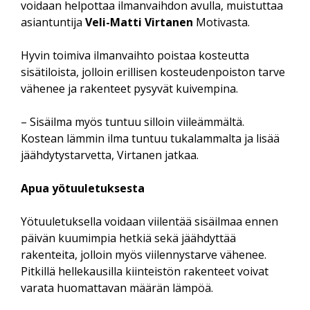
voidaan helpottaa ilmanvaihdon avulla, muistuttaa
asiantuntija
Veli-Matti Virtanen
Motivasta.
Hyvin toimiva ilmanvaihto poistaa kosteutta
sisätiloista, jolloin erillisen kosteudenpoiston tarve
vähenee ja rakenteet pysyvät kuivempina.
– Sisäilma myös tuntuu silloin viileämmältä.
Kostean lämmin ilma tuntuu tukalammalta ja lisää
jäähdytystarvetta, Virtanen jatkaa.
Apua yötuuletuksesta
Yötuuletuksella voidaan viilentää sisäilmaa ennen
päivän kuumimpia hetkiä sekä jäähdyttää
rakenteita, jolloin myös viilennystarve vähenee.
Pitkillä hellekausilla kiinteistön rakenteet voivat
varata huomattavan määrän lämpöä.