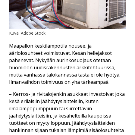
Kuva: Adobe Stock
Maapallon keskilämpötila nousee, ja
ääriolosuhteet voimistuvat. Kesän hellejaksot
pahenevat. Nykyään aurinkosuojaus otetaan
huomioon uudisrakennusten arkkitehtuurissa,
mutta vanhassa talokannassa tästä ei ole hyötyä.
Ilmanvaihdon toimivuus on yhä tärkeämpää.
– Kerros- ja rivitalojenkin asukkaat investoivat joka
kesä erilaisiin jäähdytyslaitteisiin, kuten
ilmalämpöpumppuun tai siirrettäviin
jäähdytyslaitteisiin, ja kesähelteillä kaupoissa
tuotteet on myyty loppuun. Jäähdytyslaitteiden
hankinnan sijaan tukalan lämpimiä sisäolosuhteita