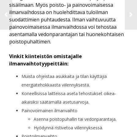
sisäilmaan. Myös poisto- ja painovoimaisessa
ilmanvaihdossa on huolehdittava tuloilman
suodattimien puhtaudesta. Ilman vaihtuvuutta
painovoimaisessa ilmanvaihdossa voi tehostaa
asentamalla vedonparantajan tai huonekohtaisen
poistopuhaltimen.
Vinkit kiinteistön omistajalle
ilmanvaihtotyypeittäin:
Muista ohjeistaa asukkaita ja tilan käyttäjiä
energiatehokkaasta viilennyksestä.
Koneellisissa laitteissa aseta tehostukset oikea-
aikaisiksi säätämällä asetusarvoja.
Painovoimainen ilmanvaihto
Asenna poistopuhallin tai vedonparantaja.
Hyödynnä ristivetoa viilennyksessä.
Poistoilmanvaihto