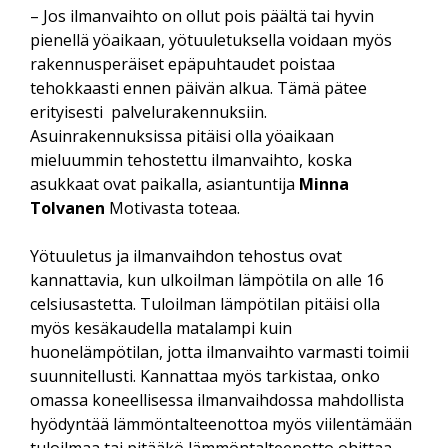
– Jos ilmanvaihto on ollut pois päältä tai hyvin
pienellä yöaikaan, yötuuletuksella voidaan myös
rakennusperäiset epäpuhtaudet poistaa
tehokkaasti ennen päivän alkua. Tämä pätee
erityisesti palvelurakennuksiin.
Asuinrakennuksissa pitäisi olla yöaikaan
mieluummin tehostettu ilmanvaihto, koska
asukkaat ovat paikalla, asiantuntija
Minna
Tolvanen
Motivasta toteaa.
Yötuuletus ja ilmanvaihdon tehostus ovat
kannattavia, kun ulkoilman lämpötila on alle 16
celsiusastetta. Tuloilman lämpötilan pitäisi olla
myös kesäkaudella matalampi kuin
huonelämpötilan, jotta ilmanvaihto varmasti toimii
suunnitellusti. Kannattaa myös tarkistaa, onko
omassa koneellisessa ilmanvaihdossa mahdollista
hyödyntää lämmöntalteenottoa myös viilentämään
tuloilmaa tai pitääkö lämmöntalteenotto ohittaa