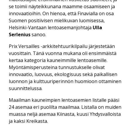
se toimii näyteikkunana maamme osaamiseen ja
innovaatioihin. On hienoa, että Finavialla on osa
Suomen positiivisen mielikuvan luomisessa,
Helsinki-Vantaan lentoasemanjohtaja
Ulla
Serlenius
sanoo.
Prix Versailles -arkkitehtuurikilpailu järjestetään
vuosittain. Tänä vuonna mukana oli ensimmäistä
kertaa kategoria kauneimmille lentoasemille.
Myöntämisperusteina tunnustukselle olivat
innovaatio, luovuus, ekologisuus sekä paikallisen
luonnon ja kulttuuriperinnön huomioon ottaminen
suunnittelussa.
Maailman kauneimpien lentoasemien listalle pääsi
24 asemaa eri puolilta maailmaa. Listalla on muiden
muassa neljä asemaa Kiinasta, kuusi Yhdysvalloista
ja kaksi Kreikasta.