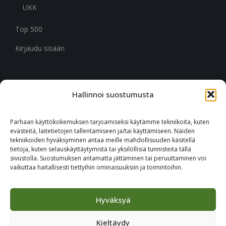
UKK
Top 500
Kirjaudu sisään
Hallinnoi suostumusta
CITYMARK SUOMI
Ruukinkuja 3
Parhaan käyttökokemuksen tarjoamiseksi käytämme tekniikoita, kuten
02330 Espoo
evästeitä, laitetietojen tallentamiseen ja/tai käyttämiseen. Näiden
tekniikoiden hyväksyminen antaa meille mahdollisuuden käsitellä
tietoja, kuten selauskäyttäytymistä tai yksilöllisiä tunnisteita tällä
+46 651 760 400
sivustolla. Suostumuksen antamatta jättäminen tai peruuttaminen voi
vaikuttaa haitallisesti tiettyihin ominaisuuksiin ja toimintoihin.
Tilaa Citymark-uutiskirje
Hyväksyä
Kieltäydy