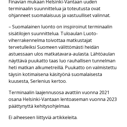
Finavian mukaan Helsinki-Vantaan uuden
terminaalin suunnittelua ja toteutusta ovat
ohjanneet suomalaisuus ja vastuulliset valinnat.
– Suomalainen luonto on inspiroinut terminaalin
sisätilojen suunnittelua. Tuloaulan Luoto-
viherrakennelma toivottaa matkustajat
tervetulleiksi Suomeen välittömästi heidän
astuessaan ulos matkatavara-aulasta. Lähtöaulan
näyttävä puukatto taas luo rauhallisen tunnelman
heti matkan alkumetreillä. Puukatto on valmistettu
täysin kotimaisena käsityönä suomalaisesta
kuusesta, Serlenius kertoo.
Terminaalin laajennusosa avattiin vuonna 2021
osana Helsinki-Vantaan lentoaseman vuonna 2023
päättynyttä kehitysohjelmaa.
Ei aiheeseen liittyviä artikkeleita.