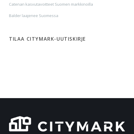
Catenan kasvutavoitteet Suomen markkinoilla
Balder laajenee Suomessa
TILAA CITYMARK-UUTISKIRJE