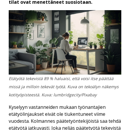
tilat ovat menettäneet suosiotaan.
Etätyötä tekevistä 89 % haluaisi, että voisi itse päättää
missä ja milloin tekevät työtä. Kuva on tekoälyn näkemys
kotityöpisteestä. Kuva: lumbridgecity/Pixabay
Kyselyyn vastanneiden mukaan työnantajien
etätyölinjaukset eivät ole tiukentuneet viime
vuodesta. Kolmannes päätetyöntekijöistä saa tehdä
etätyötä jatkuvasti. Joka neljäs päätetyötä tekevistä