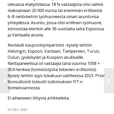
olevassa etätyötilassa. 18 % vastaajista olisi valmis
maksamaan 20 000 euroa tai enemmän erillisestä
6–8 neliömetrin työhuoneesta oman asuntonsa
yhteydessä. Asunto, jossa olisi erillinen työhuone,
kiinnostaa etenkin alle 36-vuotiaita sekä Espoossa
ja Vantaalla asuvia.
Kestävät kaupunkiympäristöt -kysely tehtiin
Helsingin, Espoon, Vantaan, Tampereen, Turun,
Oulun, Jyväskylän ja Kuopion asukkaille.
Nettipaneelissa oli vastaajia tänä vuonna 1058 +
354 henkeä (toimistotyötä tekevien erillisotos).
Kysely tehtiin syys-lokakuun vaihteessa 2023. Prior
Konsultointi toteutti tutkimuksen YIT:n
toimeksiannosta.
Ei aiheeseen liittyviä artikkeleita.
04
DEC 2023