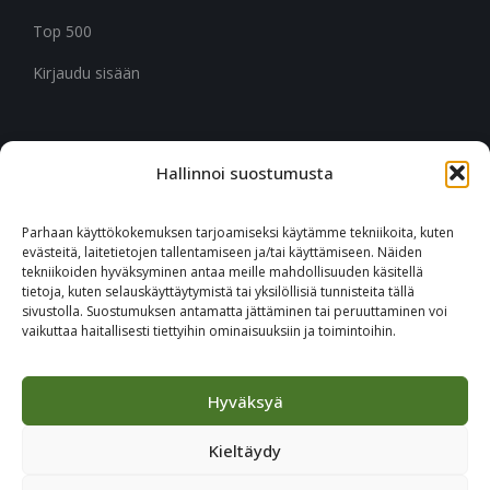
Top 500
Kirjaudu sisään
Hallinnoi suostumusta
CITYMARK SUOMI
Ruukinkuja 3
Parhaan käyttökokemuksen tarjoamiseksi käytämme tekniikoita, kuten
02330 Espoo
evästeitä, laitetietojen tallentamiseen ja/tai käyttämiseen. Näiden
tekniikoiden hyväksyminen antaa meille mahdollisuuden käsitellä
tietoja, kuten selauskäyttäytymistä tai yksilöllisiä tunnisteita tällä
+46 651 760 400
sivustolla. Suostumuksen antamatta jättäminen tai peruuttaminen voi
vaikuttaa haitallisesti tiettyihin ominaisuuksiin ja toimintoihin.
Tilaa Citymark-uutiskirje
Hyväksyä
Kieltäydy