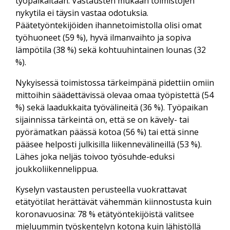
työpaikaltaan. Vastausten mukaan toimistojen
nykytila ei täysin vastaa odotuksia.
Päätetyöntekijöiden ihannetoimistolla olisi omat
työhuoneet (59 %), hyvä ilmanvaihto ja sopiva
lämpötila (38 %) sekä kohtuuhintainen lounas (32
%).
Nykyisessä toimistossa tärkeimpänä pidettiin omiin
mittoihin säädettävissä olevaa omaa työpistettä (54
%) sekä laadukkaita työvälineitä (36 %). Työpaikan
sijainnissa tärkeintä on, että se on kävely- tai
pyörämatkan päässä kotoa (56 %) tai että sinne
pääsee helposti julkisilla liikennevälineillä (53 %).
Lähes joka neljäs toivoo työsuhde-eduksi
joukkoliikennelippua.
Kyselyn vastausten perusteella vuokrattavat
etätyötilat herättävät vähemmän kiinnostusta kuin
koronavuosina: 78 % etätyöntekijöistä valitsee
mieluummin työskentelyn kotona kuin lähistöllä