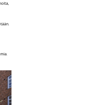
oita,
etään.
mia.