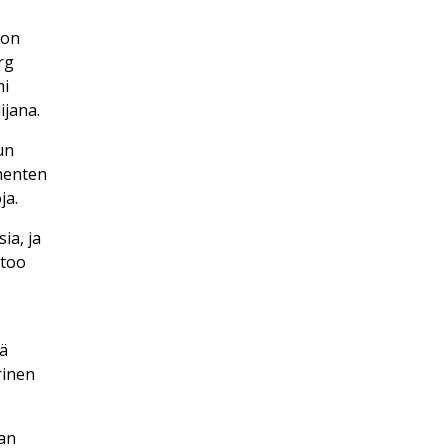
lon
rg
mi
jana.
un
mmenten
ja.
ia, ja
rtoo
ä
rinen
man