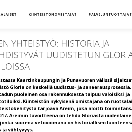
ALAISET
KIINTEISTÖNOMISTAJAT
PALVELUNTUOTTAJA
N YHTEISTYÖ: HISTORIA JA
YHDISTYVÄT UUDISTETUN GLORI
ILOISSA
stassa Kaartinkaupungin ja Punavuoren välissä sijaits
eistö Gloria on keskellä uudistus- ja saneerausprosessia.
adun puoleinen osa rakennuksesta taipuu valoisiksi ja
otiloiksi. Kiinteistön nykyisenä omistajana on ruotsala
nteistökehitystä tarjoava Areim, joka aloitti toimintans
17. Areimin tavoitteena on tehdä Gloriasta uudenlaine
, jonka suurena vetovoimana on historiallisen luonteens
s ja viihtyvyys.