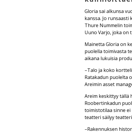
Gloria sai alkunsa v
kanssa. Jo runsaasti 
Thure Nummelin toimi
Uuno Varjo, joka on 
Mainetta Gloria on k
puolella toimivasta t
aikana lukuisia produ
–Talo ja koko korttel
Ratakadun puolelta o
Areimin asset mana
Areim keskittyy täll
Roobertinkadun puole
toimistotilaa sinne ei
teatteri säilyy teatter
–Rakennuksen histori