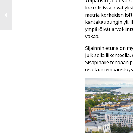
Ympäristö ja upeat n
kerroksissa, ovat yks
metriä korkeiden loft
kantakaupungin yli. I
ympäröivät arvokiinte
vakaa.
Sijainnin etuna on m
julkisella liikenteellä,
Sisäpihalle tehdään 
osaltaan ympäristöyst