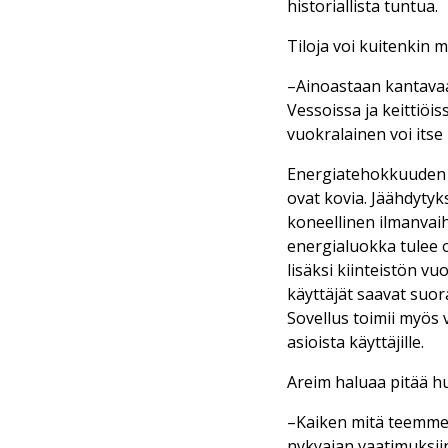
historiallista tuntua.
Tiloja voi kuitenkin 
–Ainoastaan kantavaa 
Vessoissa ja keittiöis
vuokralainen voi itse 
Energiatehokkuuden s
ovat kovia. Jäähdytyk
koneellinen ilmanvaih
energialuokka tulee o
lisäksi kiinteistön v
käyttäjät saavat suor
Sovellus toimii myös 
asioista käyttäjille.
Areim haluaa pitää hu
–Kaiken mitä teemme 
nykyajan vaatimuksii