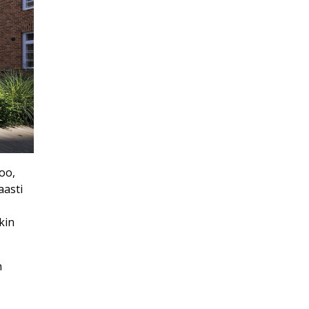
oo,
aasti
kin
n