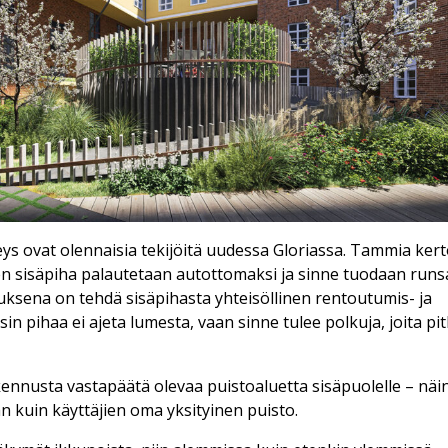
reys ovat olennaisia tekijöitä uudessa Gloriassa. Tammia kert
n sisäpiha palautetaan autottomaksi ja sinne tuodaan runs
uksena on tehdä sisäpihasta yhteisöllinen rentoutumis- ja
in pihaa ei ajeta lumesta, vaan sinne tulee polkuja, joita pit
nusta vastapäätä olevaa puistoaluetta sisäpuolelle – näi
än kuin käyttäjien oma yksityinen puisto.