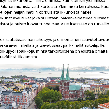
äkymät ikkunoista, niin alemmissa kuin etenkin ylemmissä
i Glorian monista valttikorteista. Ylemmissä kerroksissa kuu
-tilojen neljän metrin korkuisista ikkunoista näkee
kkunat avautuvat joka suuntaan, päivänvaloa tulee runsaast
istöt ja puisto luovat tunnelmaa. Alue itsessään on turvallin
yös rautatieaseman läheisyys ja erinomainen saavutettavuu
 sekä aivan lähellä sijaitsevat useat parkkihallit autoilijoille.
polkupyöräpaikkoja, minkä tarkoituksena on edistää omalta
ävällistä liikkumista.