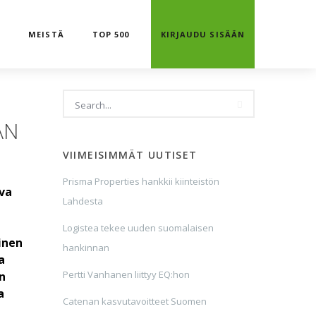
T
MEISTÄ
TOP 500
KIRJAUDU SISÄÄN
AN
VIIMEISIMMÄT UUTISET
Prisma Properties hankkii kiinteistön
eva
Lahdesta
Logistea tekee uuden suomalaisen
inen
hankinnan
a
Pertti Vanhanen liittyy EQ:hon
n
a
Catenan kasvutavoitteet Suomen