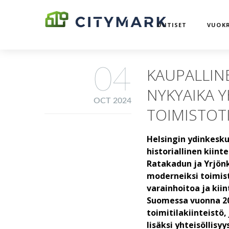
UUTISET
VUOKR
04
KAUPALLINE
NYKYAIKA 
OCT 2024
TOIMISTOT
Helsingin ydinkesku
historiallinen kiint
Ratakadun ja Yrjönk
moderneiksi toimist
varainhoitoa ja kii
Suomessa vuonna 20
toimitilakiinteistö
lisäksi yhteisöllisyy