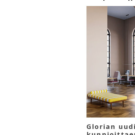
Glorian uud
kunnioittae