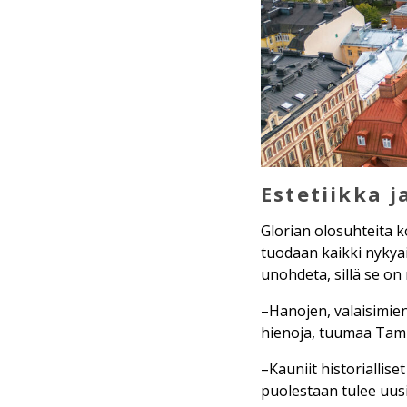
Estetiikka 
Glorian olosuhteita k
tuodaan kaikki nykyai
unohdeta, sillä se on 
–Hanojen, valaisimien
hienoja, tuumaa Tam
–Kauniit historiallise
puolestaan tulee uus