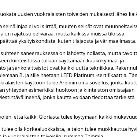
muokata uusien vuokralaisten toiveiden mukaisesti lähes kaik
seinälinjaa ei voi siirtää, muuten seinät ovat muunneltavis
sä on rajatusti pelivaraa, mutta kaikissa muissa tiloissa
päättää yksityiskohdista, kuten tilajaosta ja värimaailmasta.
uhteen saneerauksessa on lähdetty nollasta, mutta tavoit
seen kiinteistössä tullaan käyttämään kaukokylmää, ja
to ja sähkölaitteistot ovat kaikki uutta tekniikkaa. Rakenn
lemaan B, ja sille haetaan LEED Platinum -sertifikaattia. T
uokralaisten käyttöön tulee Areimin oma sovellus, jonka kaut
an yhteyden esimerkiksi huoltoon ja kiinteistön omistajaan.
viestintävälineenä, jonka kautta voidaan tiedottaa tärkeistä
olen, että kaikki Gloriasta tulee löytymään kaikki mukavuud
tulee olla korkealuokkaista, ja talon tulee muokkautua hyv
n ja vuokralaisten toiveisiin, summaa Tammia.