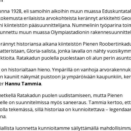
uonna 1928, eli samoihin aikoihin muun muassa Eduskuntata
kokemusta erilaisista arvokohteista kerännyt arkkitehti Geo
 kiinteistön pääsuunnittelijana. Nummelinin työparina toi
tunnettu muun muassa Olympiastadionin rakennesuunnitteli
erännyt historiansa aikana kiinteistön Pienen Roobertinkad
eatteristaan, Gloria-salista, jonka lavalla on nähty vuosiky
ktioita. Ratakadun puolella puolestaan oli alun perin asunto
i on historialtaan hieno. Ympärillä on vanhoja arvorakennuks
n kauniit näkymät puistoon ja ympäröivään kaupunkiin, ke
ger
Hannu Tammia
.
ä hetkellä Ratakadun puolen uudistamiseen, mutta Pienen
lle on suunnitelmissa myös saneeraus. Tammia kertoo, ett
 olla tekemässä, sillä historiaa on kunnioitettava – legendaa
ina.
allista luonnetta kunnioitamme säilyttämällä mahdollisim