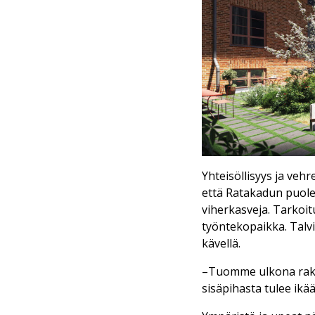
Yhteisöllisyys ja veh
että Ratakadun puole
viherkasveja. Tarkoit
työntekopaikka. Talvis
kävellä.
–Tuomme ulkona raken
sisäpihasta tulee ikä