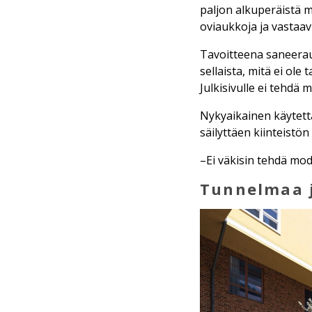
paljon alkuperäistä 
oviaukkoja ja vastaav
Tavoitteena saneerauk
sellaista, mitä ei ole
Julkisivulle ei tehdä m
Nykyaikainen käytett
säilyttäen kiinteistön
–Ei väkisin tehdä mo
Tunnelmaa j