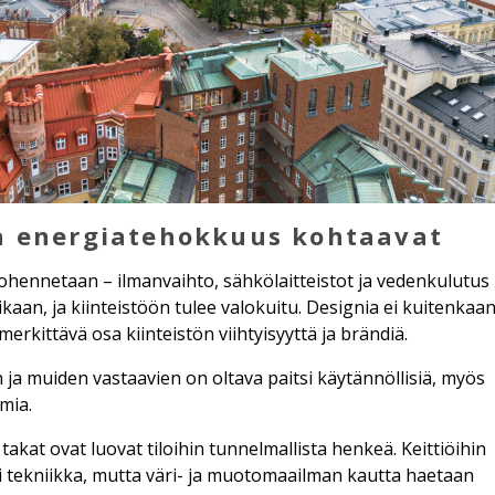
ja energiatehokkuus kohtaavat
ohennetaan – ilmanvaihto, sähkölaitteistot ja vedenkulutus
kaan, ja kiinteistöön tulee valokuitu. Designia ei kuitenkaa
merkittävä osa kiinteistön viihtyisyyttä ja brändiä.
 ja muiden vastaavien on oltava paitsi käytännöllisiä, myös
mia.
t takat ovat luovat tiloihin tunnelmallista henkeä. Keittiöihin
i tekniikka, mutta väri- ja muotomaailman kautta haetaan