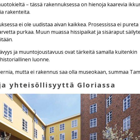
muotokieltä – tässä rakennuksessa on hienoja kaarevia ikkun
ia rakenteita.
sessa ei ole uudistaa aivan kaikkea. Prosessissa ei pureta
 tarvetta purkaa. Muun muassa hissipaikat ja sisäraput säilyt
itään.
ävyys ja muuntojoustavuus ovat tärkeitä samalla kuitenkin
 historiallinen luonne.
dernia, mutta ei rakennus saa olla museokaan, summaa Tam
a yhteisöllisyyttä Gloriassa