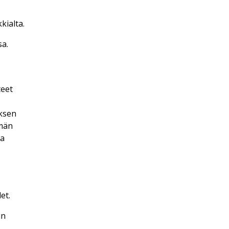
kialta.
sa.
teet
uksen
ämän
ta
et.
in