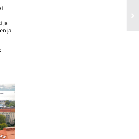
si
i ja
en ja
s