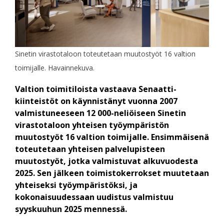
Sinetin virastotaloon toteutetaan muutostyöt 16 valtion
toimijalle. Havainnekuva.
Valtion toimitiloista vastaava Senaatti-
kiinteistöt on käynnistänyt vuonna 2007
valmistuneeseen 12 000-neliöiseen Sinetin
virastotaloon yhteisen työympäristön
muutostyöt 16 valtion toimijalle. Ensimmäisenä
toteutetaan yhteisen palvelupisteen
muutostyöt, jotka valmistuvat alkuvuodesta
2025. Sen jälkeen toimistokerrokset muutetaan
yhteiseksi työympäristöksi, ja
kokonaisuudessaan uudistus valmistuu
syyskuuhun 2025 mennessä.