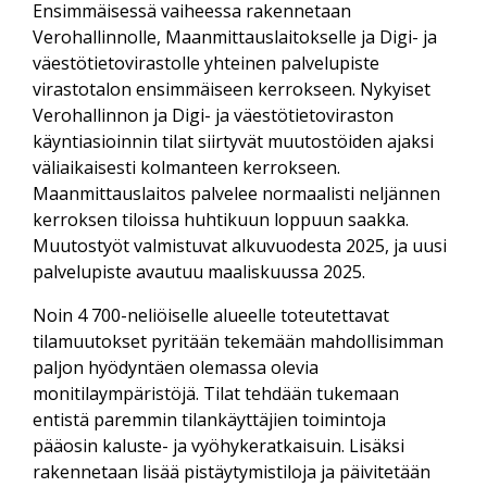
Ensimmäisessä vaiheessa rakennetaan
Verohallinnolle, Maanmittauslaitokselle ja Digi- ja
väestötietovirastolle yhteinen palvelupiste
virastotalon ensimmäiseen kerrokseen. Nykyiset
Verohallinnon ja Digi- ja väestötietoviraston
käyntiasioinnin tilat siirtyvät muutostöiden ajaksi
väliaikaisesti kolmanteen kerrokseen.
Maanmittauslaitos palvelee normaalisti neljännen
kerroksen tiloissa huhtikuun loppuun saakka.
Muutostyöt valmistuvat alkuvuodesta 2025, ja uusi
palvelupiste avautuu maaliskuussa 2025.
Noin 4 700-neliöiselle alueelle toteutettavat
tilamuutokset pyritään tekemään mahdollisimman
paljon hyödyntäen olemassa olevia
monitilaympäristöjä. Tilat tehdään tukemaan
entistä paremmin tilankäyttäjien toimintoja
pääosin kaluste- ja vyöhykeratkaisuin. Lisäksi
rakennetaan lisää pistäytymistiloja ja päivitetään