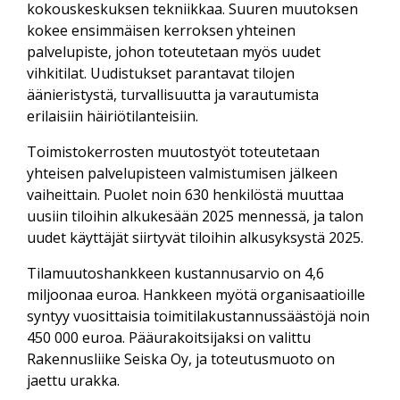
kokouskeskuksen tekniikkaa. Suuren muutoksen
kokee ensimmäisen kerroksen yhteinen
palvelupiste, johon toteutetaan myös uudet
vihkitilat. Uudistukset parantavat tilojen
äänieristystä, turvallisuutta ja varautumista
erilaisiin häiriötilanteisiin.
Toimistokerrosten muutostyöt toteutetaan
yhteisen palvelupisteen valmistumisen jälkeen
vaiheittain. Puolet noin 630 henkilöstä muuttaa
uusiin tiloihin alkukesään 2025 mennessä, ja talon
uudet käyttäjät siirtyvät tiloihin alkusyksystä 2025.
Tilamuutoshankkeen kustannusarvio on 4,6
miljoonaa euroa. Hankkeen myötä organisaatioille
syntyy vuosittaisia toimitilakustannussäästöjä noin
450 000 euroa. Pääurakoitsijaksi on valittu
Rakennusliike Seiska Oy, ja toteutusmuoto on
jaettu urakka.