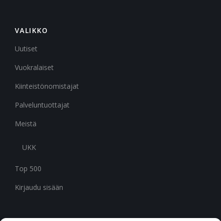
VALIKKO
Uutiset
Vuokralaiset
Kiinteistönomistajat
Palveluntuottajat
Meistä
UKK
Top 500
Kirjaudu sisään