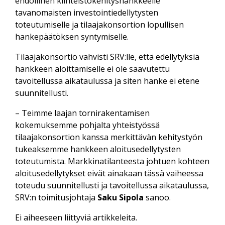
ehdollinen kiinteistökehityshankkeelle
tavanomaisten investointiedellytysten
toteutumiselle ja tilaajakonsortion lopullisen
hankepäätöksen syntymiselle.
Tilaajakonsortio vahvisti SRV:lle, että edellytyksiä
hankkeen aloittamiselle ei ole saavutettu
tavoitellussa aikataulussa ja siten hanke ei etene
suunnitellusti.
– Teimme laajan tornirakentamisen
kokemuksemme pohjalta yhteistyössä
tilaajakonsortion kanssa merkittävän kehitystyön
tukeaksemme hankkeen aloitusedellytysten
toteutumista. Markkinatilanteesta johtuen kohteen
aloitusedellytykset eivät ainakaan tässä vaiheessa
toteudu suunnitellusti ja tavoitellussa aikataulussa,
SRV:n toimitusjohtaja
Saku Sipola
sanoo.
Ei aiheeseen liittyviä artikkeleita.