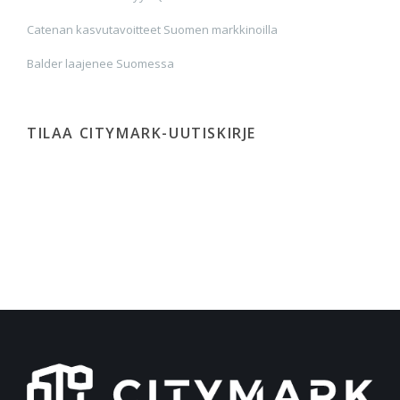
Catenan kasvutavoitteet Suomen markkinoilla
Balder laajenee Suomessa
TILAA CITYMARK-UUTISKIRJE