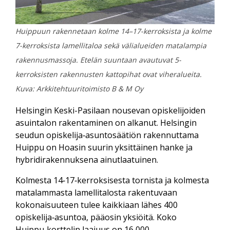
Huippuun rakennetaan kolme 14–17-kerroksista ja kolme
7-kerroksista lamellitaloa sekä välialueiden matalampia
rakennusmassoja. Etelän suuntaan avautuvat 5-
kerroksisten rakennusten kattopihat ovat viheralueita.
Kuva: Arkkitehtuuritoimisto B & M Oy
Helsingin Keski-Pasilaan nousevan opiskelijoiden
asuintalon rakentaminen on alkanut. Helsingin
seudun opiskelija‑asunto­säätiön rakennuttama
Huippu on Hoasin suurin yksittäinen hanke ja
hybridi­rakennuksena ainutlaatuinen.
Kolmesta 14‑17‑kerroksisesta tornista ja kolmesta
matalammasta lamelli­talosta rakentuvaan
kokonaisuuteen tulee kaikkiaan lähes 400
opiskelija‑asuntoa, pääosin yksiöitä. Koko
Huippu‑korttelin laajuus on 16 000