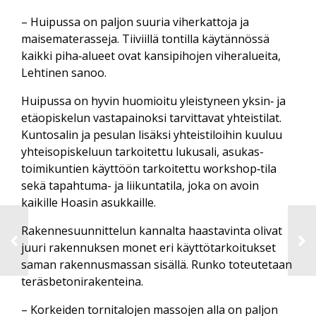
– Huipussa on paljon suuria viher­kattoja ja
maisema­terasseja. Tiiviillä tontilla käytännössä
kaikki piha‑alueet ovat kansi­pihojen viher­alueita,
Lehtinen sanoo.
Huipussa on hyvin huomioitu yleistyneen yksin‑ ja
etä­opiskelun vasta­painoksi tarvittavat yhteis­tilat.
Kunto­salin ja pesulan lisäksi yhteis­tiloihin kuuluu
yhteis­opiskeluun tarkoitettu luku­sali, asukas­
toimikuntien käyttöön tarkoitettu workshop‑tila
sekä tapahtuma- ja liikunta­tila, joka on avoin
kaikille Hoasin asukkaille.
Rakennesuunnittelun kannalta haastavinta olivat
juuri rakennuksen monet eri käyttö­tarkoitukset
saman rakennus­massan sisällä. Runko toteutetaan
teräsbetonirakenteina.
– Korkeiden tornitalojen massojen alla on paljon