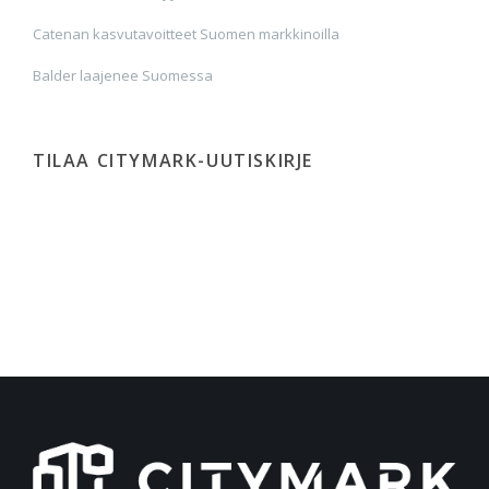
Catenan kasvutavoitteet Suomen markkinoilla
Balder laajenee Suomessa
TILAA CITYMARK-UUTISKIRJE