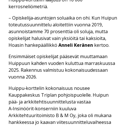
kerrosneliömetriä.
– Opiskelija‑asuntojen soluaika on ohi. Kun Huipun
toteutus­suunnittelu aloitettiin vuonna 2019,
asunnoistamme 70 prosenttia oli soluja, mutta
opiskelijat halusivat vain yksiöitä tai kaksioita,
Hoasin hanke­päällikkö
Anneli Keränen
kertoo.
Ensimmäiset opiskelijat pääsevät muuttamaan
Huippuun kahden vuoden kuluttua marraskuussa
2025. Rakennus valmistuu kokonaisuudessaan
vuonna 2026.
Huippu‑korttelin kokonaisuus nousee
Kauppakeskus Triplan pohjois­puolelle. Huipun
pää‑ ja arkkitehti­suunnittelusta vastaa
A‑Insinöörit‑konserniin kuuluva
Arkkitehtuuritoimisto B & M Oy, joka oli mukana
hankkeessa jo kaavan viite­suunnittelu­vaiheessa