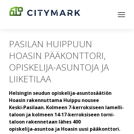
PASILAN HUIPPUUN
HOASIN PÄÄKONTTORI,
OPISKELIJA-ASUNTOJA JA
LIIKETILAA
Helsingin seudun opiskelija‑asunto­säätiön
Hoasin rakennuttama Huippu nousee
Keski‑Pasilaan. Kolmeen 7‑kerroksiseen lamelli­
taloon ja kolmeen 14‑17‑kerroksiseen torni­
taloon rakennetaan lähes 400
opiskelija‑asuntoa ja Hoasin uusi pää­konttori.