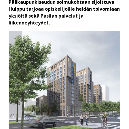
Pääkaupunki­seudun solmu­kohtaan sijoittuva
Huippu tarjoaa opiskelijoille heidän toivomiaan
yksiöitä sekä Pasilan palvelut ja
liikenneyhteydet.