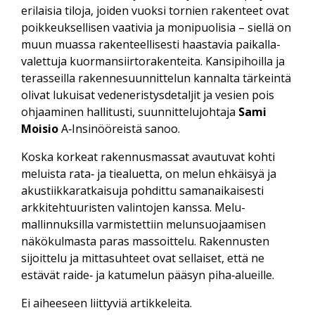
erilaisia tiloja, joiden vuoksi tornien rakenteet ovat
poikkeuksellisen vaativia ja moni­puolisia – siellä on
muun muassa rakenteellisesti haastavia paikalla­
valettuja kuorman­siirto­rakenteita. Kansi­pihoilla ja
terasseilla rakenne­suunnittelun kannalta tärkeintä
olivat lukuisat vedeneristys­detaljit ja vesien pois
ohjaaminen hallitusti, suunnittelu­johtaja
Sami
Moisio
A‑Insinööreistä sanoo.
Koska korkeat rakennus­massat avautuvat kohti
meluista rata‑ ja tie­aluetta, on melun ehkäisyä ja
akustiikka­ratkaisuja pohdittu saman­aikaisesti
arkki­tehtuuristen valintojen kanssa. Melu­
mallinnuksilla varmistettiin melun­suojaamisen
näkö­kulmasta paras massoittelu. Rakennusten
sijoittelu ja mitta­suhteet ovat sellaiset, että ne
estävät raide‑ ja katu­melun pääsyn piha‑alueille.
Ei aiheeseen liittyviä artikkeleita.