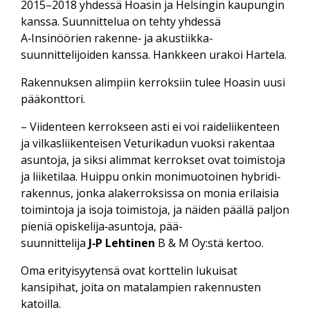
2015–2018 yhdessä Hoasin ja Helsingin kaupungin
kanssa. Suunnittelua on tehty yhdessä
A‑Insinöörien rakenne‑ ja akustiikka­
suunnittelijoiden kanssa. Hankkeen urakoi Hartela.
Rakennuksen alimpiin kerroksiin tulee Hoasin uusi
pääkonttori.
– Viidenteen kerrokseen asti ei voi raide­liikenteen
ja vilkas­liikenteisen Veturikadun vuoksi rakentaa
asuntoja, ja siksi alimmat kerrokset ovat toimistoja
ja liike­tilaa. Huippu onkin moni­muotoinen hybridi­
rakennus, jonka ala­kerroksissa on monia erilaisia
toimintoja ja isoja toimistoja, ja näiden päällä paljon
pieniä opiskelija‑asuntoja, pää­
suunnittelija
J‑P Lehtinen
B & M Oy:stä kertoo.
Oma erityisyytensä ovat korttelin lukuisat
kansipihat, joita on matalampien rakennusten
katoilla.